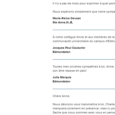
Il n'y a pas de mots pour exprimer à quel poi
Nous espérons simplement que notre sympat
Marie-Reine Devost
Ste Anne,N,.B,
À notre collègue Anne et aux membres de la f
communauté universitaire du campus d'Edmu
Jacques Paul Couturier
Edmundston
Toutes mes sincères sympathies à toi, Anne, ai
son âme repose en paix!
Julie Marquis
Edmundston
Chère Anne,
Nous désirons vous transmettre à toi, Charles
manquera sûrement en présence, mais tu pour
Sache que nous sommes avec vous en pensée