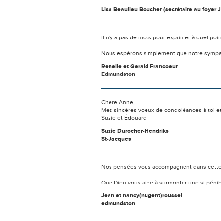
Lisa Beaulieu Boucher (secrétaire au foyer J
Il n'y a pas de mots pour exprimer à quel poi
Nous espérons simplement que notre sympat
Renelle et Gerald Francoeur
Edmundston
Chère Anne,
Mes sincères voeux de condoléances à toi et t
Suzie et Édouard
Suzie Durocher-Hendriks
St-Jacques
Nos pensées vous accompagnent dans cette
Que Dieu vous aide à surmonter une si pénib
Jean et nancy(nugent)roussel
edmundston