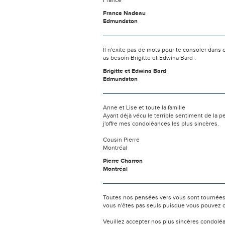
France
France Nadeau
Edmundston
Il n'exite pas de mots pour te consoler dan
as besoin Brigitte et Edwina Bard .
Brigitte et Edwina Bard
Edmundston
Anne et Lise et toute la famille
Ayant déjà vécu le terrible sentiment de la 
j'offre mes condoléances les plus sincères.
Cousin Pierre
Montréal
Pierre Charron
Montréal
Toutes nos pensées vers vous sont tournées 
vous n'êtes pas seuls puisque vous pouvez c
Veuillez accepter nos plus sincères condolé