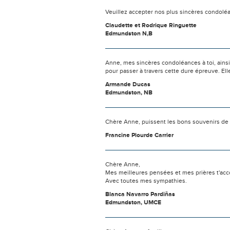
Veuillez accepter nos plus sincères condolé
Claudette et Rodrique Ringuette
Edmundston N,B
Anne, mes sincères condoléances à toi, ainsi
pour passer à travers cette dure épreuve. Ell
Armande Ducas
Edmundston, NB
Chère Anne, puissent les bons souvenirs de 
Francine Plourde Carrier
Chère Anne,
Mes meilleures pensées et mes prières t'ac
Avec toutes mes sympathies.
Blanca Navarro Pardiñas
Edmundston, UMCE