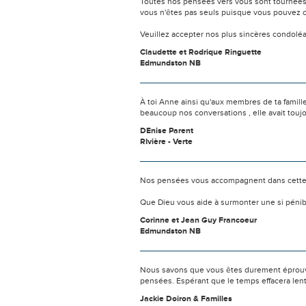
Toutes nos pensées vers vous sont tournées 
vous n'êtes pas seuls puisque vous pouvez c
Veuillez accepter nos plus sincères condolé
Claudette et Rodrique Ringuette
Edmundston NB
À toi Anne ainsi qu'aux membres de ta famille
beaucoup nos conversations , elle avait touj
DEnise Parent
RIvière - Verte
Nos pensées vous accompagnent dans cette
Que Dieu vous aide à surmonter une si pénib
Corinne et Jean Guy Francoeur
Edmundston NB
Nous savons que vous êtes durement éprouvés
pensées. Espérant que le temps effacera len
Jackie Doiron & Familles