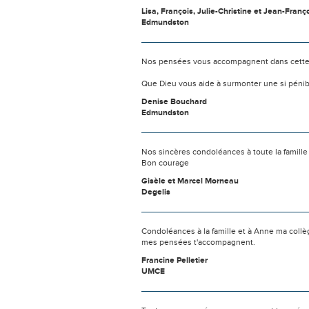
Lisa, François, Julie-Christine et Jean-Franç
Edmundston
Nos pensées vous accompagnent dans cette
Que Dieu vous aide à surmonter une si pénib
Denise Bouchard
Edmundston
Nos sincères condoléances à toute la famill
Bon courage
Gisèle et Marcel Morneau
Degelis
Condoléances à la famille et à Anne ma collè
mes pensées t'accompagnent.
Francine Pelletier
UMCE