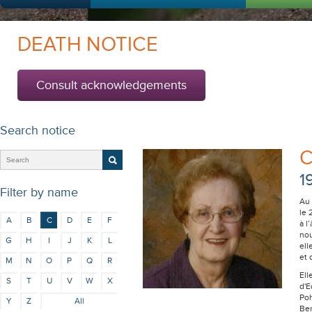
DEATH NOTICE
Consult acknowledgements
Search notice
C
1
Filter by name
Au 
le 
A
B
C
D
E
F
à l
nou
G
H
I
J
K
L
ell
et 
M
N
O
P
Q
R
Ell
S
T
U
V
W
X
d'E
Poh
Y
Z
All
Ber