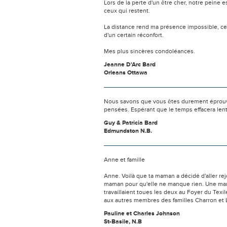
Lors de la perte d'un être cher, notre pein
ceux qui restent.
La distance rend ma présence impossible, c
d'un certain réconfort.
Mes plus sincères condoléances.
Jeanne D'Arc Bard
Orleans Ottawa
Nous savons que vous êtes durement éprouvés
pensées. Espérant que le temps effacera len
Guy & Patricia Bard
Edmundston N.B.
Anne et famille
Anne. Voilà que ta maman a décidé d'aller re
maman pour qu'elle ne manque rien. Une mama
travaillaient toues les deux au Foyer du Texi
aux autres membres des familles Charron et 
Pauline et Charles Johnson
St-Basile, N.B