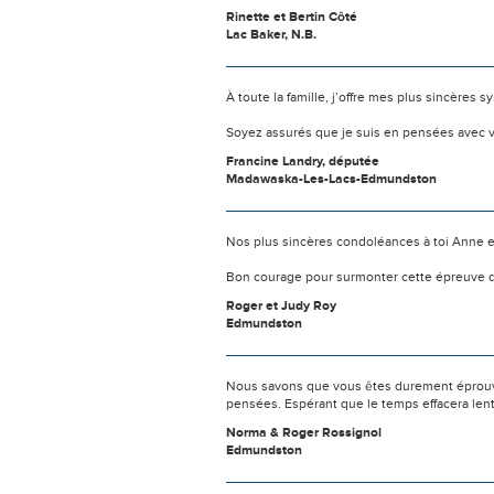
Rinette et Bertin Côté
Lac Baker, N.B.
À toute la famille, j’offre mes plus sincère
Soyez assurés que je suis en pensées avec 
Francine Landry, députée
Madawaska-Les-Lacs-Edmundston
Nos plus sincères condoléances à toi Anne et 
Bon courage pour surmonter cette épreuve dif
Roger et Judy Roy
Edmundston
Nous savons que vous êtes durement éprouvés
pensées. Espérant que le temps effacera len
Norma & Roger Rossignol
Edmundston