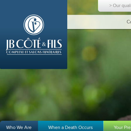
> Our qual
C
Who We Are
When a Death Occurs
Your Pr