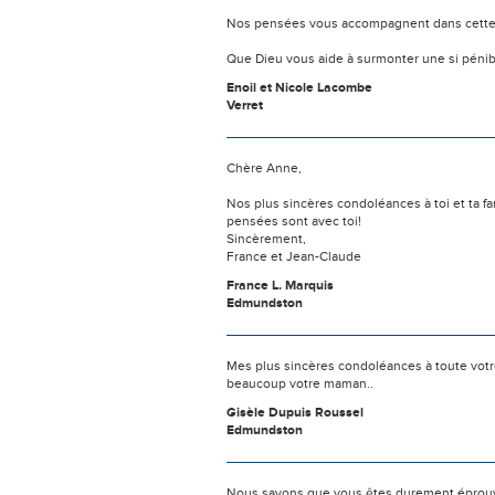
Nos pensées vous accompagnent dans cette
Que Dieu vous aide à surmonter une si pénib
Enoil et Nicole Lacombe
Verret
Chère Anne,
Nos plus sincères condoléances à toi et ta fami
pensées sont avec toi!
Sincèrement,
France et Jean-Claude
France L. Marquis
Edmundston
Mes plus sincères condoléances à toute votre 
beaucoup votre maman..
Gisèle Dupuis Roussel
Edmundston
Nous savons que vous êtes durement éprouvés