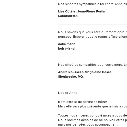
Nos sincères sympathies à toi chère Anne ain
Lise Côté et Jean-Pierre Fortin
Edmundston
Nous savons que vous êtes durement éprouvés
pensées. Espérant que le temps effacera len
doris morin
boisbriand
Nos sincères sympathies pour votre mère, Lise 
André Roussel & Marjolaine Bossé
Sherbrooke, P.Q.
Lise et Anne
Il est difficile de perdre sa mère!
Mais elle sera plus présente que jamais à vos
Toutes nos sincères condoléances à vous deux
Nous sommes désolés de ne pouvoir êtres pr
mais nos pensées vous accompagnent