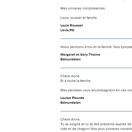
Mes sinceres condoleances.
Louis roussel et famille
Louis Roussel
Levis,PQ
Nous pensons à tou et ta famille. Nos sympa
Margaret et Gary Thorne
Edmundston
Chère Anne.
Et à toute la famille,
Mes pensées vous accompagnent en ces mome
Louise Plourde
Edmundston
Chère Anne,
Tu as soigné et tu as été présente auprès d
vide et de chagrin! Nos plus sincères condolé