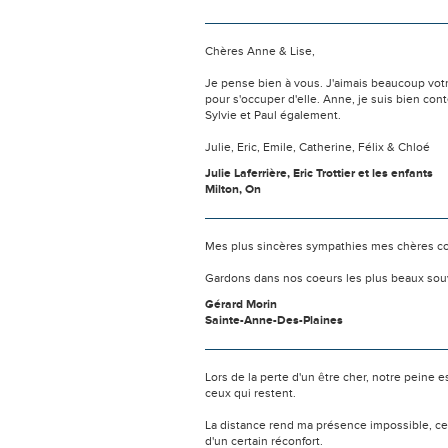
Chères Anne & Lise,
Je pense bien à vous. J'aimais beaucoup vot
pour s'occuper d'elle. Anne, je suis bien con
Sylvie et Paul également.
Julie, Eric, Emile, Catherine, Félix & Chloé
Julie Laferrière, Eric Trottier et les enfants
Milton, On
Mes plus sincères sympathies mes chères cous
Gardons dans nos coeurs les plus beaux sou
Gérard Morin
Sainte-Anne-Des-Plaines
Lors de la perte d'un être cher, notre pein
ceux qui restent.
La distance rend ma présence impossible, c
d'un certain réconfort.