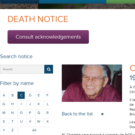
DEATH NOTICE
Consult acknowledgements
Search notice
C
1
Filter by name
À l
CHA
A
B
C
D
E
F
Il 
G
H
I
J
K
L
de 
Rac
M
N
O
P
Q
R
Back to the list
Bri
S
T
U
V
W
X
Les
Dou
Y
Z
All
M. Charette sera exposé à compter de 1h00 v