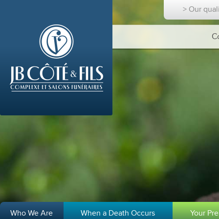
> Our qual
C
Who We Are
When a Death Occurs
Your Pr