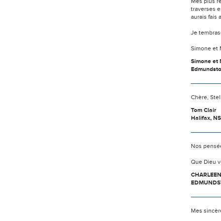
Mes plus re
traverses e
aurais fais
Je tembrass
Simone et 
Simone et
Edmundsto
Chère, Stel
Tom Clair
Halifax, NS
Nos pensée
Que Dieu v
CHARLEE
EDMUNDS
Mes sincère