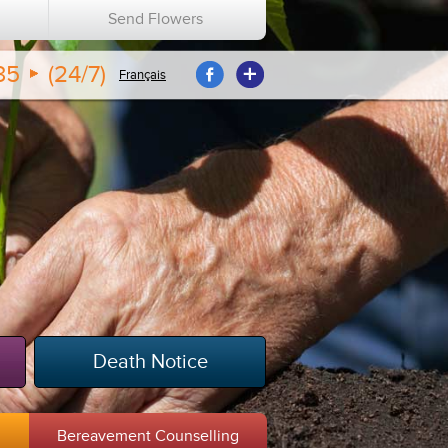
n
Send Flowers
35
(24/7)
Français
Death Notice
m
Bereavement Counselling