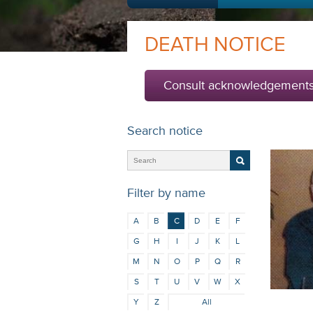
DEATH NOTICE
Consult acknowledgement
Search notice
Filter by name
A
B
C
D
E
F
G
H
I
J
K
L
M
N
O
P
Q
R
S
T
U
V
W
X
Y
Z
All