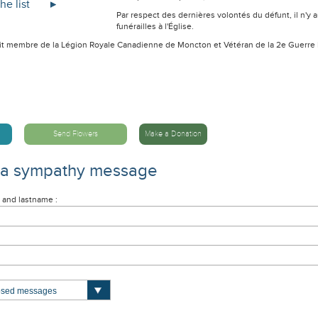
he list
Par respect des dernières volontés du défunt, il n'y a
funérailles à l'Église.
tait membre de la Légion Royale Canadienne de Moncton et Vétéran de la 2e Guerre
Send Flowers
Make a Donation
 a sympathy message
 and lastname :