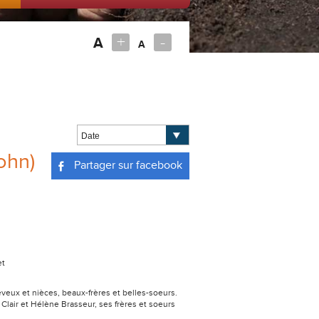
+
-
A
A
ohn)
Partager sur facebook
et
eveux et nièces, beaux-frères et belles-soeurs.
Clair et Hélène Brasseur, ses frères et soeurs