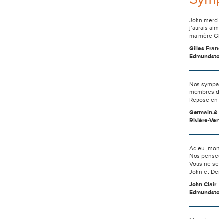
John merci 
j’aurais ai
ma mère Glo
Gilles Fra
Edmundst
Nos sympath
membres de 
Repose en 
Germain.& 
Rivière-Ver
Adieu ,mon
Nos pensees
Vous ne se
John et De
John Clair
Edmundst