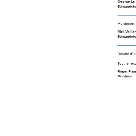
George La 
Edmundst
My sincere 
Rick Vailla
Edmundsto
Désolé d'ap
Tout le re
Roger Fra
Montréal