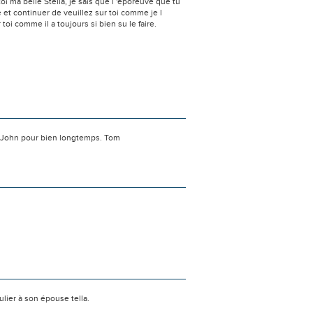
i ma belle Stella, je sais que l 'époreuve que tu
et continuer de veuillez sur toi comme je l
toi comme il a toujours si bien su le faire.
pas John pour bien longtemps. Tom
lier à son épouse tella.