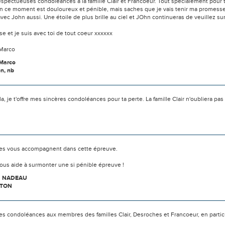
spectueuses condoleances a la famille Clair et Francoeur. Tout specialement pour to
n ce moment est douloureux et pénible, mais saches que je vais tenir ma promesse 
 avec John aussi. Une étoile de plus brille au ciel et JOhn continueras de veuillez sur 
e et je suis avec toi de tout coeur xxxxxx
Marco
 Marco
n, nb
la, je t'offre mes sincères condoléances pour ta perte. La famille Clair n'oubliera 
s vous accompagnent dans cette épreuve.
ous aide à surmonter une si pénible épreuve !
N NADEAU
TON
s condoléances aux membres des familles Clair, Desroches et Francoeur, en particu