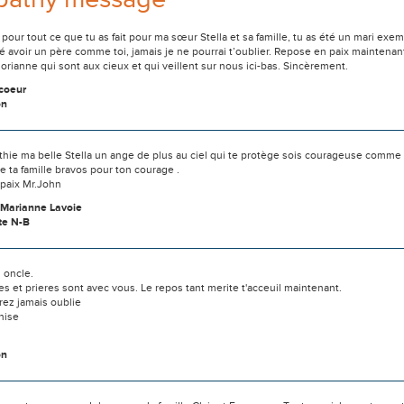
pour tout ce que tu as fait pour ma sœur Stella et sa famille, tu as été un mari exem
mé avoir un père comme toi, jamais je ne pourrai t’oublier. Repose en paix maintena
rianne qui sont aux cieux et qui veillent sur nous ici-bas. Sincèrement.
ncoeur
on
ie ma belle Stella un ange de plus au ciel qui te protège sois courageuse comme t
ta famille bravos pour ton courage .
paix Mr.John
Marianne Lavoie
te N-B
 oncle.
 et prieres sont avec vous. Le repos tant merite t'acceuil maintenant.
rez jamais oublie
nise
on