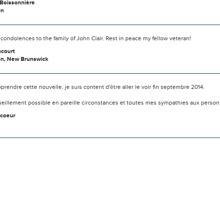
Boissonnière
on
condolences to the family of John Clair. Rest in peace my fellow veteran!
ncourt
n, New Brunswick
prendre cette nouvelle, je suis content d'être aller le voir fin septembre 2014.
cueillement possible en pareille circonstances et toutes mes sympathies aux perso
ncoeur