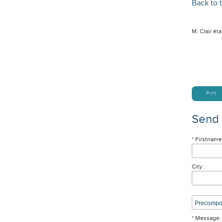
Back to t
M. Clair é
Print
Send
* Firstname
City :
* Message: