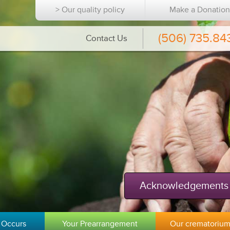
> Our quality policy
Make a Donatio
(506) 735.84
Contact Us
Acknowledgements
 Occurs
Your Prearrangement
Our crematoriu