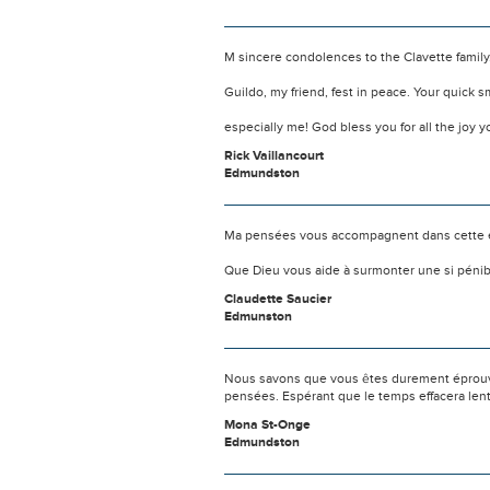
M sincere condolences to the Clavette family..
Guildo, my friend, fest in peace. Your quick 
especially me! God bless you for all the joy y
Rick Vaillancourt
Edmundston
Ma pensées vous accompagnent dans cette 
Que Dieu vous aide à surmonter une si pénib
Claudette Saucier
Edmunston
Nous savons que vous êtes durement éprouvés
pensées. Espérant que le temps effacera len
Mona St-Onge
Edmundston