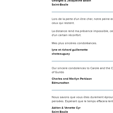
Georges & Jacqueline Babin
Saint-Basile
Lors de la perte d'un être cher, notre pein
ceux qui restent.
La distance rend ma présence impossible, c
d'un certain réconfort.
Mes plus sincères condoléances.
lyne et richard guillemette
chateauguay
Our sincere condolences to Carole and the C
of Guildo
Charles and Marilyn Perkison
Edmunsdton
Nous savons que vous êtes durement éprouvés
pensées. Espérant que le temps effacera len
Adrien & Venette Cyr
Saint Basile