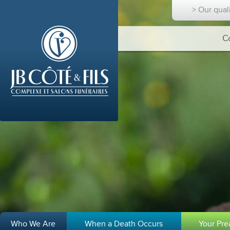
> Our qual
C
Who We Are
When a Death Occurs
Your Pr