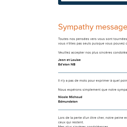
Sympathy messag
Toutes nos pensées vers vous sont tournées 
vous n'êtes pas seuls puisque vous pouvez c
Veuillez accepter nos plus sincères condolé
Jean et Louise
Ed'ston NB
Il n'y a pas de mots pour exprimer à quel poi
Nous espérons simplement que notre sympat
Nicole Michaud
Edmundston
Lors de la perte d'un être cher, notre pein
ceux qui restent.
Mes plus sincères condoléances.