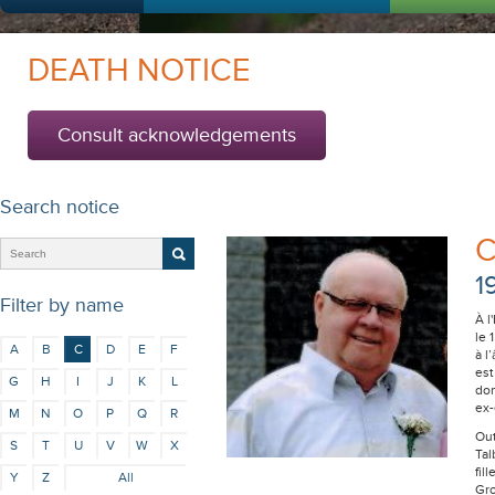
DEATH NOTICE
Consult acknowledgements
Search notice
C
1
Filter by name
À l
le 
A
B
C
D
E
F
à l
est
G
H
I
J
K
L
dom
ex-
M
N
O
P
Q
R
Out
S
T
U
V
W
X
Tal
fil
Y
Z
All
Gro