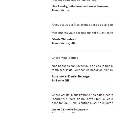
Lise Landry, infirmiere residence Lemieux
Edmundston
À vous tous qui êtes affligés par ce deuil, j'
Mes prières vous accompagnent durant cett
Gisèle Thibodeau
Edmundston, NB
Chère Mme Bérubé,
Nos pensées sont avec vous en ces temps bien 
remplacer la douleur par les beaux souvenir
Suzanne et Daniel Bélanger
St-Basile NB
Chere Carole. Nous t'offrons nos plus sincere
l'apprendre. Merci de nous avoir tenu au cour
dans ton deuil. Nous autres aussi nous gard
Luc et Carmelle St-Laurent