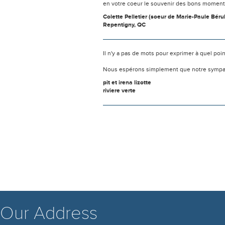
en votre coeur le souvenir des bons moment
Colette Pelletier (soeur de Marie-Paule Béru
Repentigny, QC
Il n'y a pas de mots pour exprimer à quel poi
Nous espérons simplement que notre sympat
pit et irena lizotte
riviere verte
Our Address