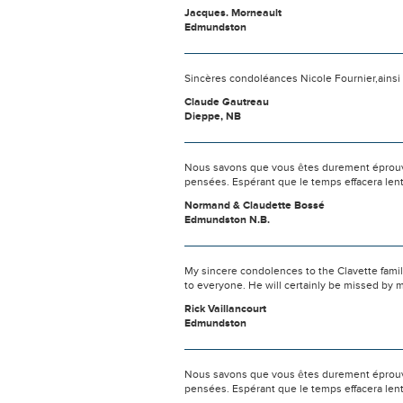
Jacques. Morneault
Edmundston
Sincères condoléances Nicole Fournier,ainsi q
Claude Gautreau
Dieppe, NB
Nous savons que vous êtes durement éprouvés
pensées. Espérant que le temps effacera len
Normand & Claudette Bossé
Edmundston N.B.
My sincere condolences to the Clavette famil
to everyone. He will certainly be missed by m
Rick Vaillancourt
Edmundston
Nous savons que vous êtes durement éprouvés
pensées. Espérant que le temps effacera len