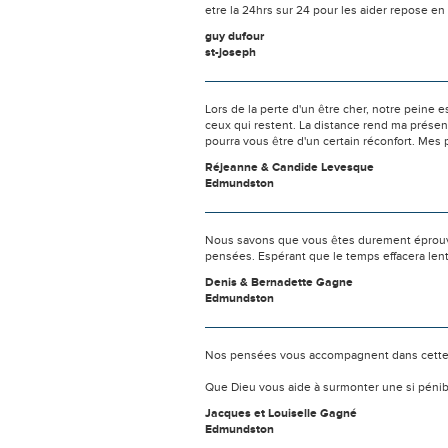
etre la 24hrs sur 24 pour les aider repose en p
guy dufour
st-joseph
Lors de la perte d'un être cher, notre pein
ceux qui restent. La distance rend ma prése
pourra vous être d'un certain réconfort. Mes
Réjeanne & Candide Levesque
Edmundston
Nous savons que vous êtes durement éprouvés
pensées. Espérant que le temps effacera len
Denis & Bernadette Gagne
Edmundston
Nos pensées vous accompagnent dans cette
Que Dieu vous aide à surmonter une si pénib
Jacques et Louiselle Gagné
Edmundston