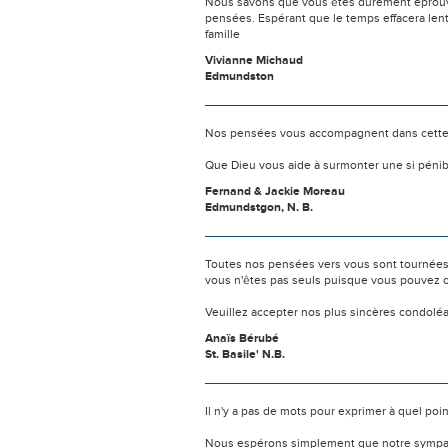
Nous savons que vous êtes durement éprouvés
pensées. Espérant que le temps effacera lent
famille
Vivianne Michaud
Edmundston
Nos pensées vous accompagnent dans cette
Que Dieu vous aide à surmonter une si pénib
Fernand & Jackie Moreau
Edmundstgon, N. B.
Toutes nos pensées vers vous sont tournées 
vous n'êtes pas seuls puisque vous pouvez c
Veuillez accepter nos plus sincères condolé
Anaïs Bérubé
St. Basile' N.B.
Il n'y a pas de mots pour exprimer à quel poi
Nous espérons simplement que notre sympat