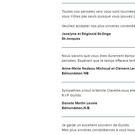
Toutes nos pensées vers vous sont tournées 
vous n'êtes pas seuls puisque vous pouvez c
Veuillez accepter nos plus sincères condolé
Jocelyne et Réginald St-Onge
St-Jacques
Nous savons que vous êtes durement éprouvés
pensées. Espérant que le temps effacera len
Anne-Marie Nadeau Michaud et Clément Le
Edmundston NB
Sympathies a tout la famille Clavette,vous e
R.I.P. Guildo.
Donata Martin Lavoie
Edmundston,N.B.
Je garde un excellent souvenir de Guildo.
Mes plus sincères condoléances à vous tous