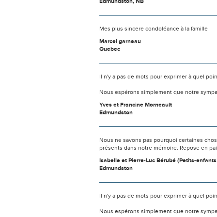
Edmundston, NB
Mes plus sincere condoléance à la famille
Marcel garneau
Quebec
Il n'y a pas de mots pour exprimer à quel poi
Nous espérons simplement que notre sympat
Yves et Francine Morneault
Edmundston
Nous ne savons pas pourquoi certaines chose
présents dans notre mémoire. Repose en pa
Isabelle et Pierre-Luc Bérubé (Petits-enfant
Edmundston
Il n'y a pas de mots pour exprimer à quel poi
Nous espérons simplement que notre sympat