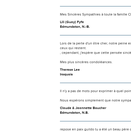
Mes Sincères Sympathies à toute la famille C
Lili (Guay) Fyfe
Edmundston, N.-B.
Lors de la perte d'un être cher, notre pein
ceux qui restent.
, cependant, j'espère que cette pensée sinc
Mes plus sincères condoléances.
Therese Lee
Iroquois
Il n'y a pas de mots pour exprimer à quel poi
Nous espérons simplement que notre sympat
Claude & Jeannette Boucher
Edmundston, N.B.
repose en paix guildo tu a été un beau père q