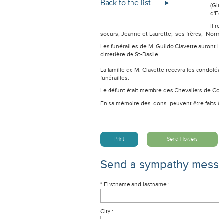
Back to the list
(Gi
d'E
Il 
soeurs, Jeanne et Laurette; ses frères, Nor
Les funérailles de M. Guildo Clavette auront
cimetière de St-Basile.
La famille de M. Clavette recevra les condol
funérailles.
Le défunt était membre des Chevaliers de C
En sa mémoire des dons peuvent être faits 
Print
Send Flowers
Send a sympathy mes
* Firstname and lastname :
City :