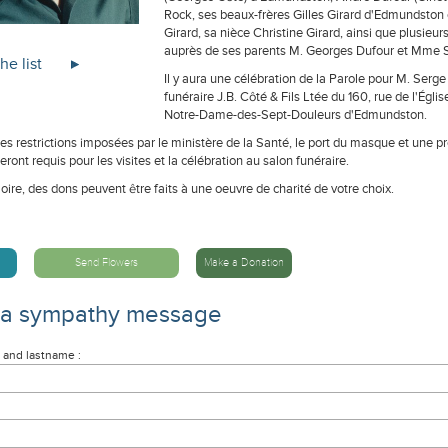
Rock, ses beaux-frères Gilles Girard d'Edmundston e
Girard, sa nièce Christine Girard, ainsi que plusieu
auprès de ses parents M. Georges Dufour et Mme S
he list
Il y aura une célébration de la Parole pour M. Serge
funéraire J.B. Côté & Fils Ltée du 160, rue de l'Égl
Notre-Dame-des-Sept-Douleurs d'Edmundston.
des restrictions imposées par le ministère de la Santé, le port du masque et une 
seront requis pour les visites et la célébration au salon funéraire.
ire, des dons peuvent être faits à une oeuvre de charité de votre choix.
Send Flowers
Make a Donation
 a sympathy message
 and lastname :