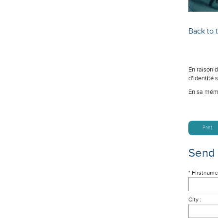
Back to t
En raison 
d'identité 
En sa mémo
Print
Send
* Firstname
City :