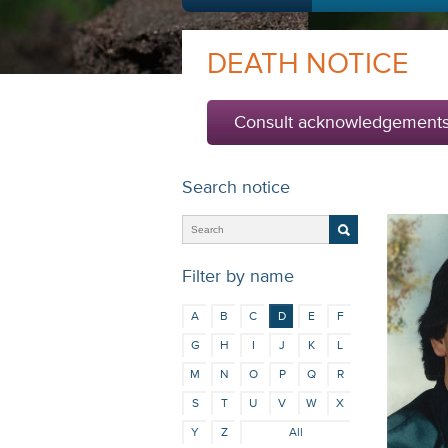
DEATH NOTICE
Consult acknowledgement
Search notice
Filter by name
A
B
C
D
E
F
G
H
I
J
K
L
M
N
O
P
Q
R
S
T
U
V
W
X
Y
Z
All