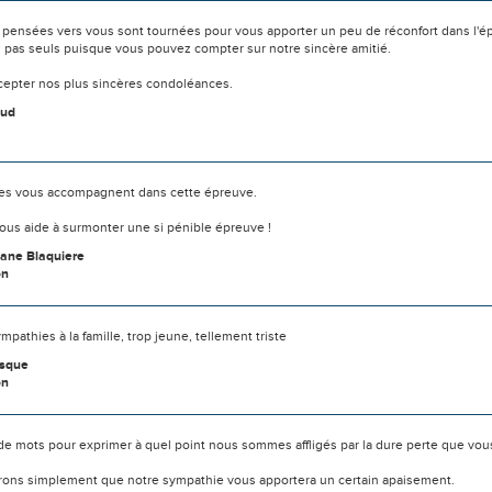
 pensées vers vous sont tournées pour vous apporter un peu de réconfort dans l'é
s pas seuls puisque vous pouvez compter sur notre sincère amitié.
ccepter nos plus sincères condoléances.
aud
s vous accompagnent dans cette épreuve.
ous aide à surmonter une si pénible épreuve !
ane Blaquiere
on
mpathies à la famille, trop jeune, tellement triste
sque
on
s de mots pour exprimer à quel point nous sommes affligés par la dure perte que vou
ons simplement que notre sympathie vous apportera un certain apaisement.