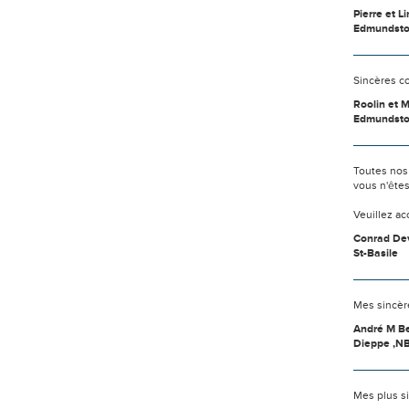
Pierre et 
Edmundst
Sincères c
Roolin et M
Edmundsto
Toutes nos
vous n'ête
Veuillez a
Conrad Dev
St-Basile
Mes sincèr
André M B
Dieppe ,N
Mes plus si