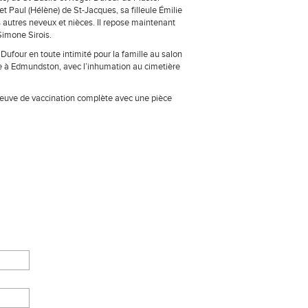
t Paul (Hélène) de St-Jacques, sa filleule Émilie
rs autres neveux et nièces. Il repose maintenant
imone Sirois.
 Dufour en toute intimité pour la famille au salon
ise à Edmundston, avec l’inhumation au cimetière
preuve de vaccination complète avec une pièce