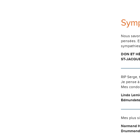
Sym
Nous savon
pensées. E
sympathies 
DON ET H
ST-JACQU
RIP Serge, 
Je pense à 
Mes condol
Linda Lemi
Edmundst
Mes plus si
Normand 
Drummond