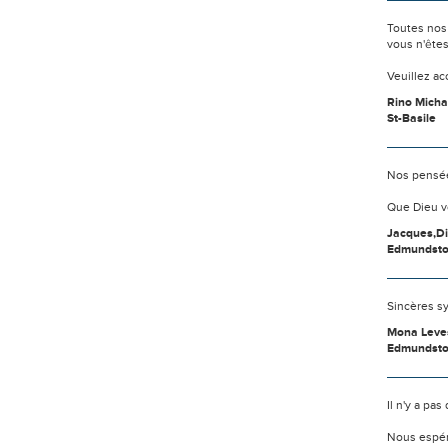
Toutes nos
vous n'ête
Veuillez a
Rino Mich
St-Basile
Nos pensée
Que Dieu v
Jacques,Di
Edmundst
Sincères sy
Mona Leve
Edmundst
Il n'y a pa
Nous espér