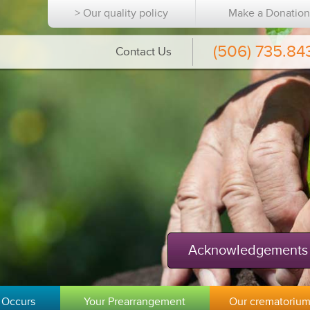
> Our quality policy
Make a Donatio
(506) 735.84
Contact Us
Acknowledgements
 Occurs
Your Prearrangement
Our crematoriu