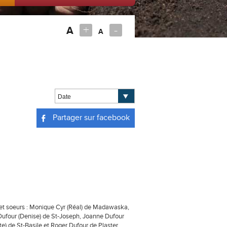
+
-
A
A
Partager sur facebook
es et soeurs : Monique Cyr (Réal) de Madawaska,
 Dufour (Denise) de St-Joseph, Joanne Dufour
e) de St-Basile et Roger Dufour de Plaster