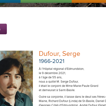
s
Dufour, Serge
1966-2021
À l'Hôpital régional d'Edmundston,
le 9 décembre 2021,
à l’âge de 55 ans,
nous a quitté M. Serge Dufour,
il était le conjoint de Mme Marie-Paule Girard
et demeurait à Saint-Basile.
Outre sa conjointe, il laisse dans le deuil ses frèr
Maine, Richard Dufour (Linda) de St-Basile, Daniel
(Georges Côté) d'Edmundston, André Dufour (Ginett