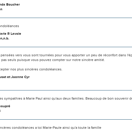
Linda Boucher
on
ondoléances
arie R Lavoie
n,n.b.
 pensées vers vous sont tournées pour vous apporter un peu de réconfort dans l'é
s pas seuls puisque vous pouvez compter sur notre sincère amitié.
ccepter nos plus sincères condoléances.
ost et Joanne Cyr
es sympathies à Marie Paul ainsi qu'aux deux families. Beaucoup de bon souvenir d
eaupré
B
ncères condoléances a toi Marie-Paule ainsi qu'a toute la famille