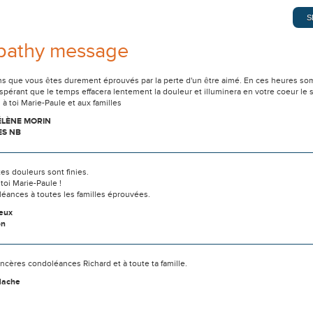
pathy message
s que vous êtes durement éprouvés par la perte d'un être aimé. En ces heures som
spérant que le temps effacera lentement la douleur et illuminera en votre coeur l
à toi Marie-Paule et aux familles
ÉLÈNE MORIN
ES NB
tes douleurs sont finies.
toi Marie-Paule !
éances à toutes les familles éprouvées.
eux
on
ncères condoléances Richard et à toute ta famille.
Hache