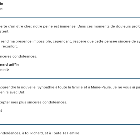
in
on
 perte d'un être cher, notre peine est immense. Dans ces moments de douleurs prof
stent.
e rend ma présence impossible, cependant, j'espère que cette pensée sincère de 
n réconfort.
incères condoléances.
nard griffin
n n b
apprendre la nouvelle. Synpathie à toute la famille et à Marie-Paule. Je ne vous ai p
enirs avec Duf.
ccepter mes plus sincères condoléances.
nt
ndoléances, à toi Richard, et à Toute Ta Famille