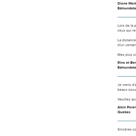
Diane Mart
Edmundst
Lors de la
ceux qui re
La distanc
d'un certai
Mes plus s
Rina et Ber
Edmundsto
Je viens d'
beaux souv
Veuillez a
Alain Pare
Quebec
Sincères co