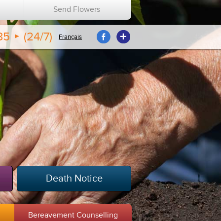
n
Send Flowers
35
(24/7)
Français
Death Notice
m
Bereavement Counselling