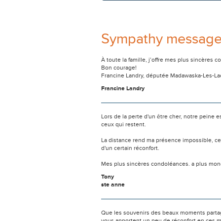
Sympathy messag
À toute la famille, j’offre mes plus sincère
Bon courage!
Francine Landry, députée Madawaska-Les-L
Francine Landry
Lors de la perte d'un être cher, notre pein
ceux qui restent.
La distance rend ma présence impossible, c
d'un certain réconfort.
Mes plus sincères condoléances. a plus mono
Tony
ste anne
Que les souvenirs des beaux moments partag
vous apportent un peu de réconfort en ces mo