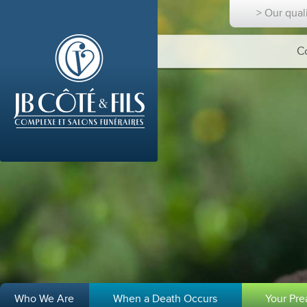
> Our qual
C
Who We Are
When a Death Occurs
Your Pr