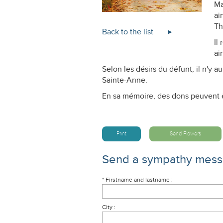
Ma
ai
Th
Back to the list
Il
ai
Selon les désirs du défunt, il n'y a
Sainte-Anne.
En sa mémoire, des dons peuvent êt
Print
Send Flowers
Send a sympathy mes
* Firstname and lastname :
City :