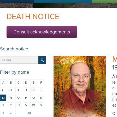
DEATH NOTICE
Consult acknowledgements
Search notice
M
1
Filter by name
À 
le
A
B
C
D
E
F
à 
G
H
I
J
K
L
no
M
N
O
P
Q
R
Il
et
S
T
U
V
W
X
Y
Z
All
Ou