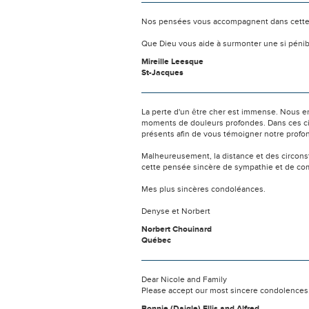
Nos pensées vous accompagnent dans cette
Que Dieu vous aide à surmonter une si pénib
Mireille Leesque
St-Jacques
La perte d'un être cher est immense. Nous e
moments de douleurs profondes. Dans ces cir
présents afin de vous témoigner notre profo
Malheureusement, la distance et des circon
cette pensée sincère de sympathie et de com
Mes plus sincères condoléances.
Denyse et Norbert
Norbert Chouinard
Québec
Dear Nicole and Family
Please accept our most sincere condolences. 
Bonnie (Daigle) Ellis and Alfred