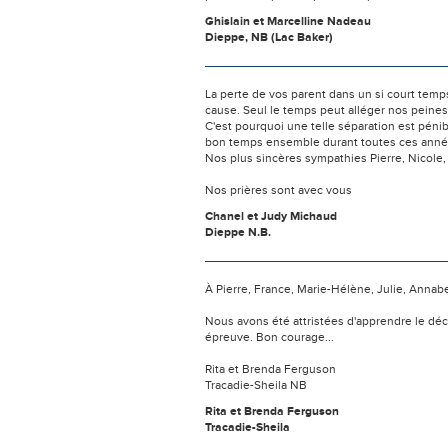
Ghislain et Marcelline Nadeau
Dieppe, NB (Lac Baker)
La perte de vos parent dans un si court temp
cause. Seul le temps peut alléger nos peines 
C'est pourquoi une telle séparation est pén
bon temps ensemble durant toutes ces années ,
Nos plus sincères sympathies Pierre, Nicole,
Nos prières sont avec vous
Chanel et Judy Michaud
Dieppe N.B.
À Pierre, France, Marie-Hélène, Julie, Annabel
Nous avons été attristées d'apprendre le dé
épreuve. Bon courage...
Rita et Brenda Ferguson
Tracadie-Sheila NB
Rita et Brenda Ferguson
Tracadie-Sheila