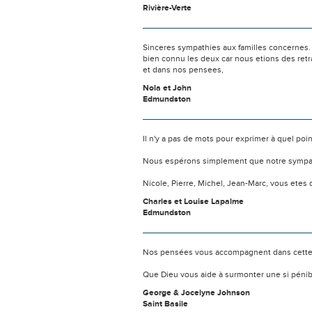
Rivière-Verte
Sinceres sympathies aux familles concernes. 
bien connu les deux car nous etions des ret
et dans nos pensees,
Nola et John
Edmundston
Il n'y a pas de mots pour exprimer à quel poi
Nous espérons simplement que notre sympat
Nicole, Pierre, Michel, Jean-Marc, vous ete
Charles et Louise Lapalme
Edmundston
Nos pensées vous accompagnent dans cette
Que Dieu vous aide à surmonter une si pénib
George & Jocelyne Johnson
Saint Basile