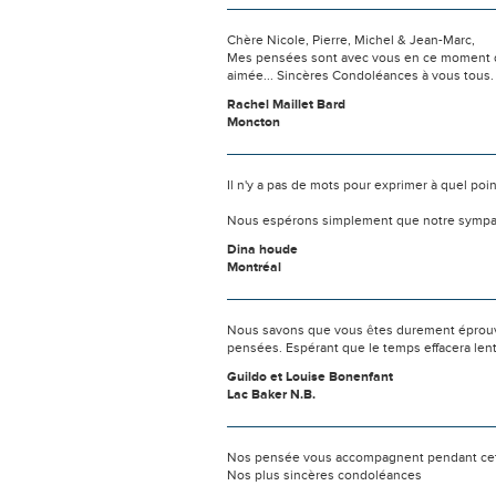
Chère Nicole, Pierre, Michel & Jean-Marc,
Mes pensées sont avec vous en ce moment de tr
aimée... Sincères Condoléances à vous tous.
Rachel Maillet Bard
Moncton
Il n'y a pas de mots pour exprimer à quel poi
Nous espérons simplement que notre sympat
Dina houde
Montréal
Nous savons que vous êtes durement éprouvés
pensées. Espérant que le temps effacera len
Guildo et Louise Bonenfant
Lac Baker N.B.
Nos pensée vous accompagnent pendant cette
Nos plus sincères condoléances