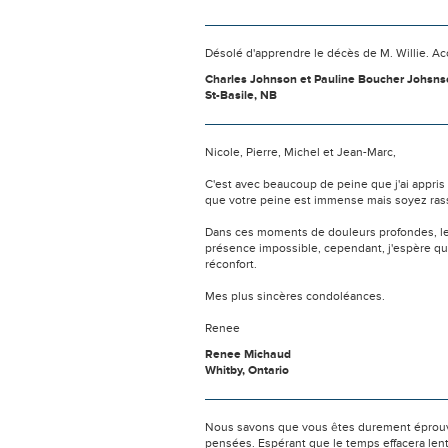
Désolé d'apprendre le décès de M. Willie. A
Charles Johnson et Pauline Boucher Johsn
St-Basile, NB
Nicole, Pierre, Michel et Jean-Marc,
C'est avec beaucoup de peine que j'ai appris 
que votre peine est immense mais soyez rassu
Dans ces moments de douleurs profondes, les
présence impossible, cependant, j'espère qu
réconfort.
Mes plus sincères condoléances.
Renee
Renee Michaud
Whitby, Ontario
Nous savons que vous êtes durement éprouvés
pensées. Espérant que le temps effacera len