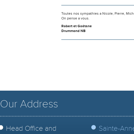
Toutes nos sympathies a Nicole, Pierre, Mich
On pense a vous.
Robert et Gaétane
Drummond NB
Our Address
Head Office and
Sainte-Ann