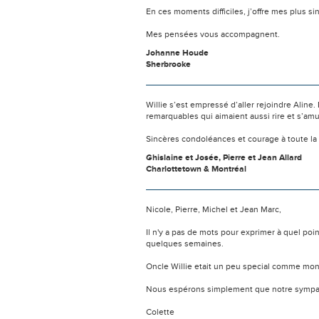
En ces moments difficiles, j’offre mes plus si
Mes pensées vous accompagnent.
Johanne Houde
Sherbrooke
Willie s’est empressé d’aller rejoindre Aline
remarquables qui aimaient aussi rire et s’am
Sincères condoléances et courage à toute la 
Ghislaine et Josée, Pierre et Jean Allard
Charlottetown & Montréal
Nicole, Pierre, Michel et Jean Marc,
Il n'y a pas de mots pour exprimer à quel po
quelques semaines.
Oncle Willie etait un peu special comme mon o
Nous espérons simplement que notre sympat
Colette