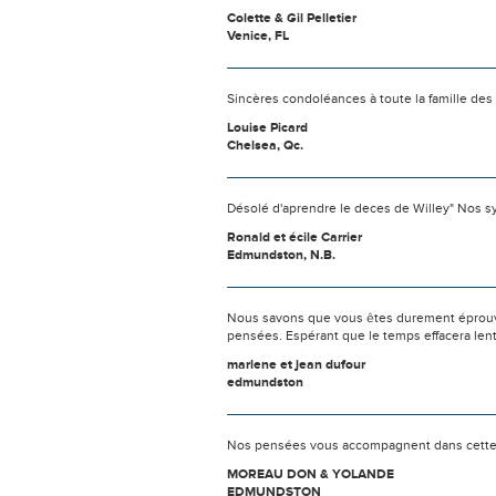
Colette & Gil Pelletier
Venice, FL
Sincères condoléances à toute la famille des
Louise Picard
Chelsea, Qc.
Désolé d'aprendre le deces de Willey" Nos sy
Ronald et écile Carrier
Edmundston, N.B.
Nous savons que vous êtes durement éprouvés
pensées. Espérant que le temps effacera len
marlene et jean dufour
edmundston
Nos pensées vous accompagnent dans cette é
MOREAU DON & YOLANDE
EDMUNDSTON