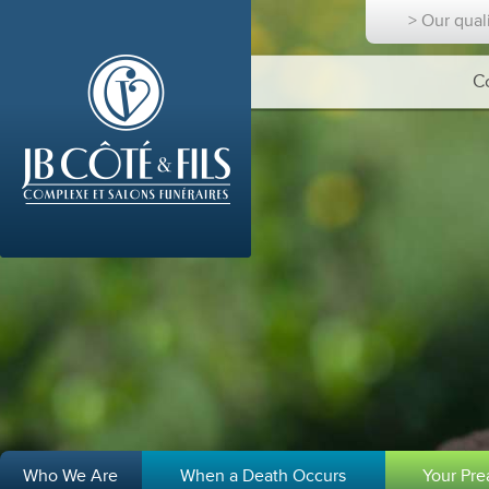
> Our qual
C
Who We Are
When a Death Occurs
Your Pr