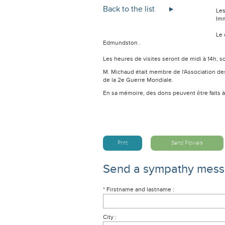
Back to the list
Les
Imm
Le 
Edmundston .
Les heures de visites seront de midi à 14h, so
M. Michaud était membre de l'Association d
de la 2e Guerre Mondiale.
En sa mémoire, des dons peuvent être faits 
Print
Send Flowers
Send a sympathy mes
* Firstname and lastname :
City :