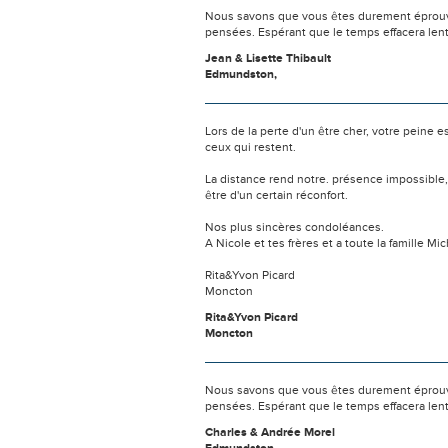
Nous savons que vous êtes durement éprouvés
pensées. Espérant que le temps effacera len
Jean & Lisette Thibault
Edmundston,
Lors de la perte d'un être cher, votre pein
ceux qui restent.
La distance rend notre. présence impossible
être d'un certain réconfort.
Nos plus sincères condoléances.
A Nicole et tes frères et a toute la famille
Rita&Yvon Picard
Moncton
Rita&Yvon Picard
Moncton
Nous savons que vous êtes durement éprouvés
pensées. Espérant que le temps effacera len
Charles & Andrée Morel