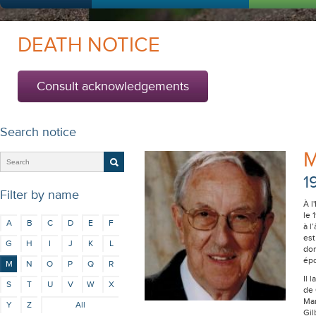
DEATH NOTICE
Consult acknowledgements
Search notice
M
1
Filter by name
À l
le 
A
B
C
D
E
F
à l
est
G
H
I
J
K
L
dom
épo
M
N
O
P
Q
R
Il 
S
T
U
V
W
X
de 
Mar
Y
Z
All
Gil