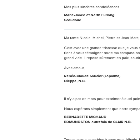
Mes plus sincères condoléances.
Marie-Josee et Garth Furlong
Scoudouc
Ma tante Nicole, Michel, Pierre et Jean-Marc,
C'est avec une grande tristesse que je vous 
tiens à vous témoigner toute ma compassion e
grand vide. Il repose sûrement en paix, sour
Avec amour,
Renée-Claude Saucier (Lapalme)
Dieppe, N.B.
Il n'y a pas de mots pour exprimer à quel poi
Nous espérons simplement que notre sympat
BERNADETTE MICHAUD
EDMUNDSTON autrefois de CLAIR N.B.
Toutes mes sympathies à vous tous, Nicole, Pi