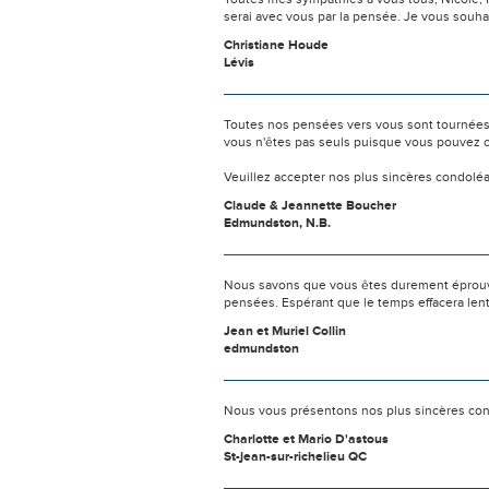
serai avec vous par la pensée. Je vous souh
Christiane Houde
Lévis
Toutes nos pensées vers vous sont tournées 
vous n'êtes pas seuls puisque vous pouvez c
Veuillez accepter nos plus sincères condolé
Claude & Jeannette Boucher
Edmundston, N.B.
Nous savons que vous êtes durement éprouvés
pensées. Espérant que le temps effacera len
Jean et Muriel Collin
edmundston
Nous vous présentons nos plus sincères cond
Charlotte et Mario D'astous
St-jean-sur-richelieu QC