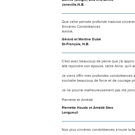
Janeville,N.B.
Que cette pensée profonde traduise sincèrem
Sincères Condoléances
Amitié,
Gérard et Martine Dubé
St-François, N.B.
C'est avec beaucoup de peine que j'ai appris le
allé rejoindre son épouse, tante Aline, qu'il ai
Je viens offrir mes profondes condoléances à 
souhaite beaucoup de force et de courage po
Je ne pourrai malheureusement pas me joindr
Pierrette et Amédé
Pierrette Houde et Amédé Stea
Longueuil
Nos plus sincères condoléances à toute la famil