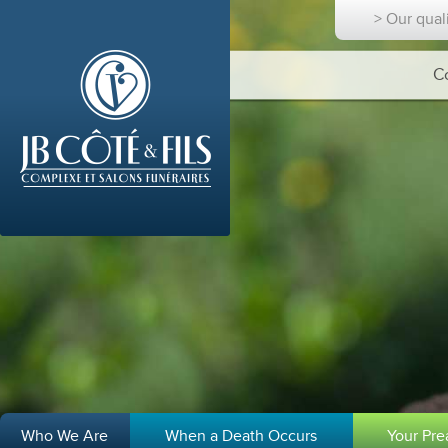
> Our qual
C
Who We Are
When a Death Occurs
Your Pr