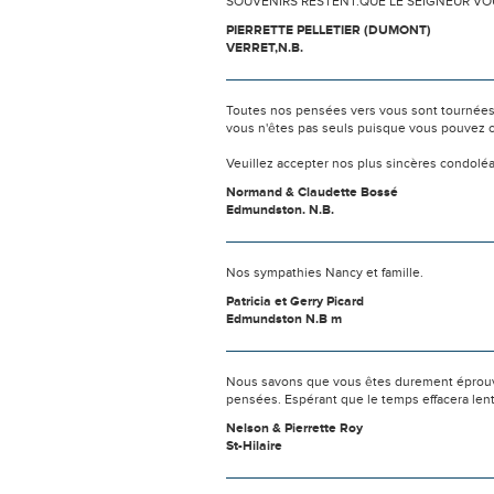
SOUVENIRS RESTENT.QUE LE SEIGNEUR V
PIERRETTE PELLETIER (DUMONT)
VERRET,N.B.
Toutes nos pensées vers vous sont tournées 
vous n'êtes pas seuls puisque vous pouvez c
Veuillez accepter nos plus sincères condolé
Normand & Claudette Bossé
Edmundston. N.B.
Nos sympathies Nancy et famille.
Patricia et Gerry Picard
Edmundston N.B m
Nous savons que vous êtes durement éprouvés
pensées. Espérant que le temps effacera len
Nelson & Pierrette Roy
St-Hilaire