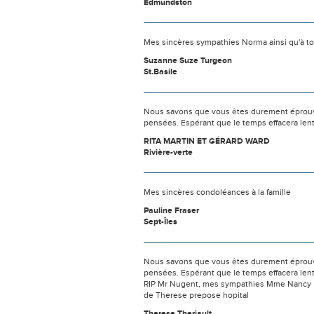
Edmundston
Mes sincères sympathies Norma ainsi qu'à tou
Suzanne Suze Turgeon
St.Basile
Nous savons que vous êtes durement éprouvés
pensées. Espérant que le temps effacera len
RITA MARTIN ET GÉRARD WARD
Rivière-verte
Mes sincères condoléances à la famille
Pauline Fraser
Sept-Îles
Nous savons que vous êtes durement éprouvés
pensées. Espérant que le temps effacera len
RIP Mr Nugent, mes sympathies Mme Nancy
de Therese prepose hopital
Therese Theriault