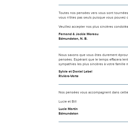
Toutes nos pensées vers vous sont tournées 
vous n'êtes pas seuls puisque vous pouvez c
Veuillez accepter nos plus sincères condolé
Fernand & Jackie Moreau
Edmundston, N. B.
Nous savons que vous êtes durement éprouvés
pensées. Espérant que le temps effacera len
sympathies les plus sincères à votre famille 
Sylvie et Daniel Lebel
Rivière-Verte
Nos pensées vous accompagnent dans cette 
Lucie et Bill
Lucie Martin
Edmundston