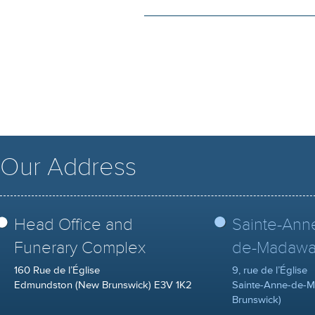
Our Address
Head Office and
Sainte-Ann
Funerary Complex
de-Madawa
160 Rue de l’Église
9, rue de l’Église
Edmundston (New Brunswick) E3V 1K2
Sainte-Anne-de-
Brunswick)