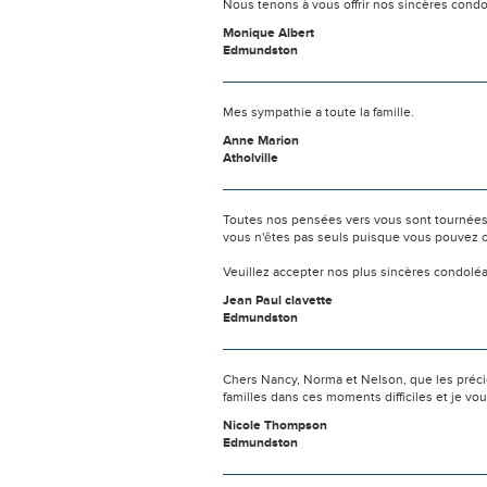
Nous tenons à vous offrir nos sincères cond
Monique Albert
Edmundston
Mes sympathie a toute la famille.
Anne Marion
Atholville
Toutes nos pensées vers vous sont tournées 
vous n'êtes pas seuls puisque vous pouvez c
Veuillez accepter nos plus sincères condolé
Jean Paul clavette
Edmundston
Chers Nancy, Norma et Nelson, que les préci
familles dans ces moments difficiles et je vo
Nicole Thompson
Edmundston