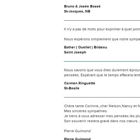
Bruno & Josée Bossé
St-Jacques, NB
Il n'y a pas de mots pour exprimer à quel poi
Nous espérons simplement que notre sympat
Esther ( Ouellet ) Brideau
Saint Joseph
Nous savons que vous êtes durement éprouvés
pensées. Espérant que le temps effacera len
Carmen Ringuette
St-Basile
Chère tante Corinne,,cher Nelson,Nancy et 
Mes sincères sympathies.
Je tiens à vous adresser mes pensées les plus
Son souvenir restera gravé dans nos cœurs..
Pierre Guimond
Pierre Guimond