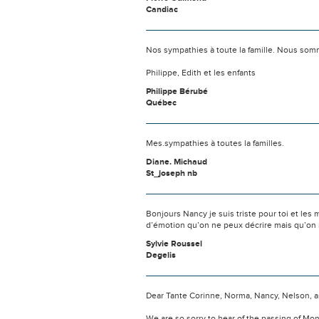
Candiac
Nos sympathies à toute la famille. Nous som
Philippe, Edith et les enfants
Philippe Bérubé
Québec
Mes.sympathies à toutes la familles.
Diane. Michaud
St_joseph nb
Bonjours Nancy je suis triste pour toi et les
d’émotion qu’on ne peux décrire mais qu’on r
Sylvie Roussel
Degelis
Dear Tante Corinne, Norma, Nancy, Nelson, and
We are so sorry to hear of the passing of M