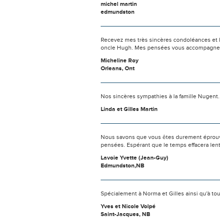
michel martin
edmundston
Recevez mes très sincères condoléances et l'
oncle Hugh. Mes pensées vous accompagnent 
Micheline Roy
Orleans, Ont
Nos sincères sympathies à la famille Nugent
Linda et Gilles Martin
Nous savons que vous êtes durement éprouvés
pensées. Espérant que le temps effacera len
Lavoie Yvette (Jean-Guy)
Edmundston,NB
Spécialement à Norma et Gilles ainsi qu'à tou
Yves et Nicole Volpé
Saint-Jacques, NB