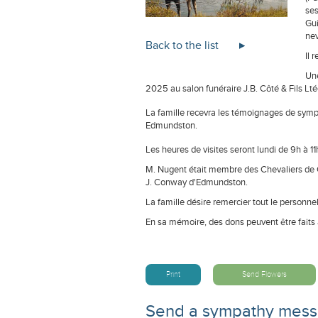
ses
Gui
nev
Back to the list
Il 
Une
2025 au salon funéraire J.B. Côté & Fils Lt
La famille recevra les témoignages de sympat
Edmundston.
Les heures de visites seront lundi de 9h à 11h
M. Nugent était membre des Chevaliers de
J. Conway d'Edmundston.
La famille désire remercier tout le personne
En sa mémoire, des dons peuvent être faits 
Print
Send Flowers
Send a sympathy mes