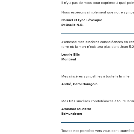
Il n'y a pas de mots pour exprimer à quel poi
Nous espérons simplement que notre sympat
Carmel et Lyne Lévesque
St Basile N.B.
J’adresse mes sincères condoléances en cette
terre où la mort n’existera plus dans Jean 5:2
Lennie Ellis
Montréal
Mes sincères sympathies à toute la famille
André, Carol Bourgoin
Mes très sincères condoléances à toute la fam
Armande St-Pierre
Edmundston
Toutes nos pensées vers vous sont tournées 