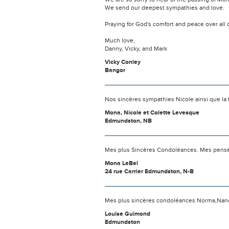
We send our deepest sympathies and love.
Praying for God's comfort and peace over all 
Much love,
Danny, Vicky, and Mark
Vicky Conley
Bangor
Nos sincères sympathies Nicole ainsi que la f
Mona, Nicole et Colette Levesque
Edmundston, NB
Mes plus Sincères Condoléances. Mes pens
Mona LeBel
24 rue Carrier Edmundston, N-B
Mes plus sincères condoléances Norma,Nancy
Louise Guimond
Edmundston