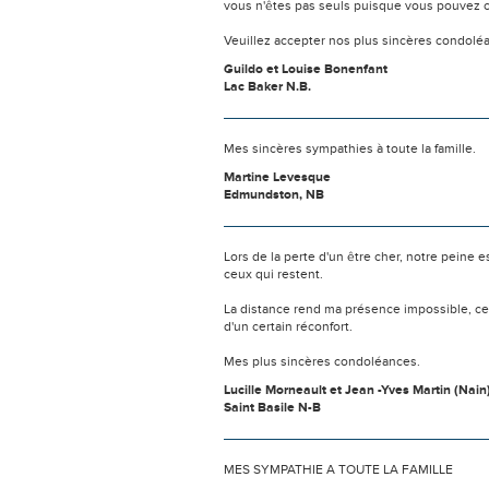
vous n'êtes pas seuls puisque vous pouvez c
Veuillez accepter nos plus sincères condolé
Guildo et Louise Bonenfant
Lac Baker N.B.
Mes sincères sympathies à toute la famille.
Martine Levesque
Edmundston, NB
Lors de la perte d'un être cher, notre pein
ceux qui restent.
La distance rend ma présence impossible, c
d'un certain réconfort.
Mes plus sincères condoléances.
Lucille Morneault et Jean -Yves Martin (Nain
Saint Basile N-B
MES SYMPATHIE A TOUTE LA FAMILLE