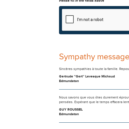
Please fill in the fields above
Sympathy messag
Sincères sympathies à toute la famille. Repo
Gertrude ''Gert'' Levesque Michaud
Edmundston
Nous savons que vous êtes durement éprouvés
pensées. Espérant que le temps effacera len
GUY ROUSSEL
Edmundston