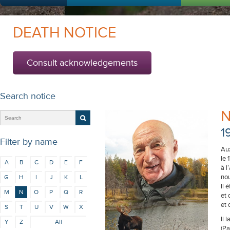
DEATH NOTICE
Consult acknowledgements
Search notice
N
1
Filter by name
Aux
le 
A
B
C
D
E
F
à l
nou
G
H
I
J
K
L
Il 
M
N
O
P
Q
R
et 
et
S
T
U
V
W
X
Il 
Y
Z
All
(Pa