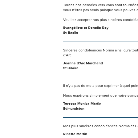
Toutes nos pensées vers vous sont tournées 
vous n'êtes pas seuls puisque vous pouvez c
Veuillez accepter nos plus sincères condolé
Evangéliste et Renelle Roy
St-Basile
Sincères condoléances Norma ainsi qu’à toute
d’Arc
Jeanne d’Arc Marchand
St Hilaire
Il n'y a pas de mots pour exprimer à quel poi
Nous espérons simplement que notre sympat
Teressa Monica Martin
Edmundston
Mes plus sincères condoléances Norma et Gill
Rinette Martin