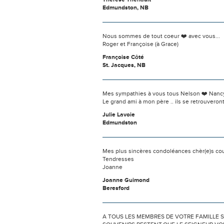
Edmundston, NB
Nous sommes de tout coeur ❤️ avec vous...
Roger et Françoise (à Grace)
Françoise Côté
St. Jacques, NB
Mes sympathies à vous tous Nelson ❤️ Nanc
Le grand ami à mon père .. ils se retrouvero
Julie Lavoie
Edmundston
Mes plus sincères condoléances chèr(e)s cous
Tendresses
Joanne
Joanne Guimond
Beresford
A TOUS LES MEMBRES DE VOTRE FAMILLE S