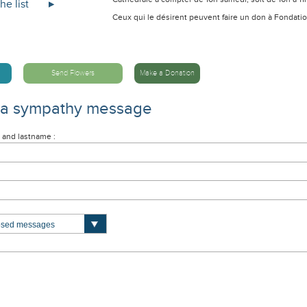
he list
Ceux qui le désirent peuvent faire un don à Fondati
Send Flowers
Make a Donation
 a sympathy message
 and lastname :