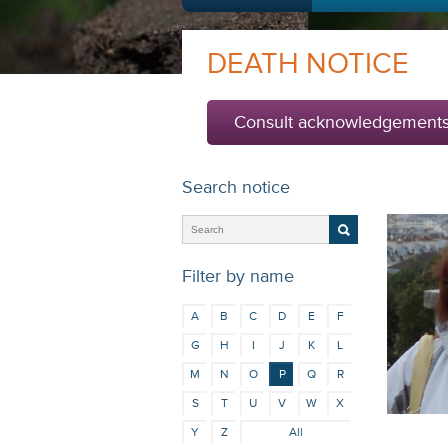
DEATH NOTICE
Consult acknowledgement
Search notice
Filter by name
A
B
C
D
E
F
G
H
I
J
K
L
M
N
O
P
Q
R
S
T
U
V
W
X
Y
Z
All