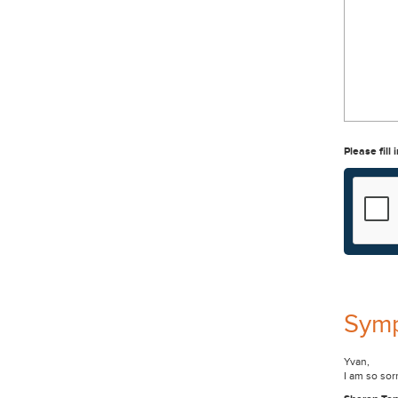
Please fill 
Sym
Yvan,
I am so sorr