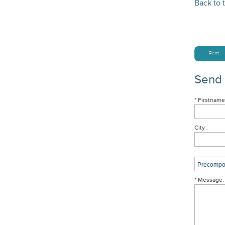
Back to t
Print
Send
* Firstname
City :
* Message: