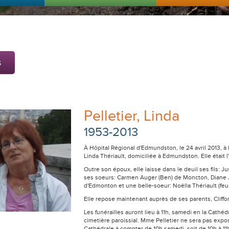
s
Pelletier, Linda
1953-2013
À Hôpital Régional d'Edmundston, le 24 avril 2013, 
Linda Thériault, domiciliée à Edmundston. Elle était 
Outre son époux, elle laisse dans le deuil ses fils: J
ses soeurs: Carmen Auger (Ben) de Moncton, Diane 
d'Edmonton et une belle-soeur: Noëlla Thériault (f
Elle repose maintenant auprès de ses parents, Cliffor
Les funérailles auront lieu à 11h, samedi en la Cath
cimetière paroissial. Mme Pelletier ne sera pas expos
Cathédrale à compter de 10h samedi, soit de 10h à 11h