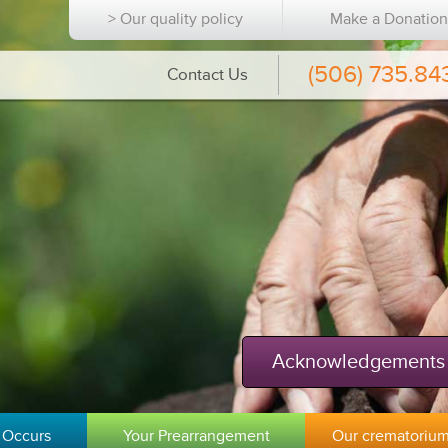
> Our quality policy
Make a Donatio
(506) 735.84
Contact Us
Acknowledgements
 Occurs
Your Prearrangement
Our crematoriu