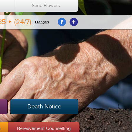
n
Send Flowers
35
(24/7)
Français
Death Notice
m
Bereavement Counselling