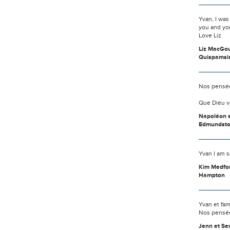
Yvan, I was
you and you
Love Liz
Liz MacGo
Quispamsis
Nos pensée
Que Dieu v
Napoléon e
Edmundst
Yvan I am s
Kim Medfo
Hampton
Yvan et fami
Nos pensée
Jenn et Se