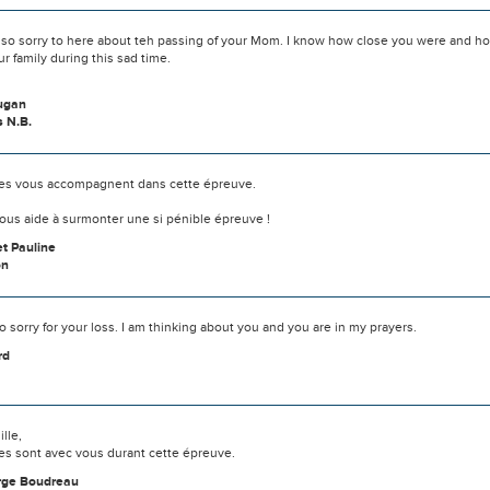
 so sorry to here about teh passing of your Mom. I know how close you were and ho
r family during this sad time.
ugan
 N.B.
s vous accompagnent dans cette épreuve.
ous aide à surmonter une si pénible épreuve !
t Pauline
on
o sorry for your loss. I am thinking about you and you are in my prayers.
rd
lle,
s sont avec vous durant cette épreuve.
rge Boudreau