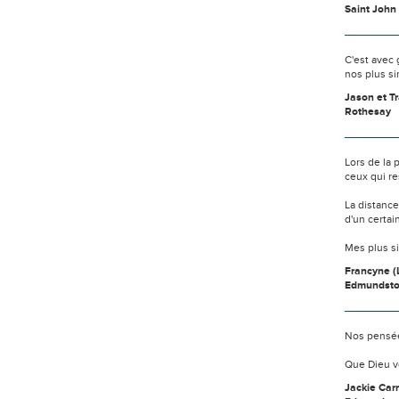
Saint John
C'est avec 
nos plus s
Jason et T
Rothesay
Lors de la
ceux qui re
La distanc
d'un certai
Mes plus s
Francyne (
Edmundst
Nos pensée
Que Dieu v
Jackie Carr