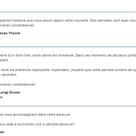
grande tristesse que nous avons appris cette nouvelle. Nos pensées sont avec vou
incères condoléances.
racey Thorne
 perte d'un être cher, notre peine est immense. Dans ces moments de douleurs prof
stent.
e rend ma présence impossible, cependant, j'espère que cette pensée sincère de 
n réconfort.
incères condoléances.
Lang) Ducas
on
s vous accompagnent dans cette épreuve.
ous aide à surmonter une si pénible épreuve !
ier