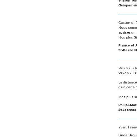
Sharon Ton
Quispamsi
Gaston et f
Nous somme
apaiser un 
Nos plus S
France et J
St-Basile 
Lors de la
ceux qui re
La distanc
d'un certai
Mes plus s
Philip&Mar
St.Leonard
Yvan, I sen
Linda Urqu