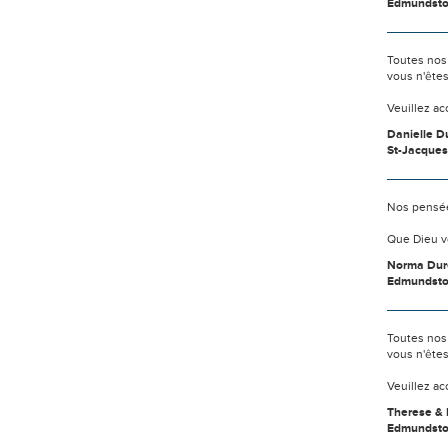
Edmundst
Toutes nos
vous n'ête
Veuillez a
Danielle D
St-Jacques
Nos pensée
Que Dieu v
Norma Dur
Edmundst
Toutes nos
vous n'ête
Veuillez a
Therese & 
Edmundsto