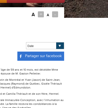
+
-
A
A
Partager sur facebook
à l’âge de 59 ans et 10 mois, est décédée Mme
l' épouse de M. Gaston Pelletier.
ustin de Montréal et Yvan (Jason) de Saint-Jean;
Jacques (Raymond) de Québec, Gisèle Thériault
eu Hermel) d'Edmundston.
d et Camilla Thériault et de son frère, Hermel.
édrale Immaculée-Conception, avec l’inhumation au
ée. La famille recevra les condoléances à la
, l’heure des funérailles.