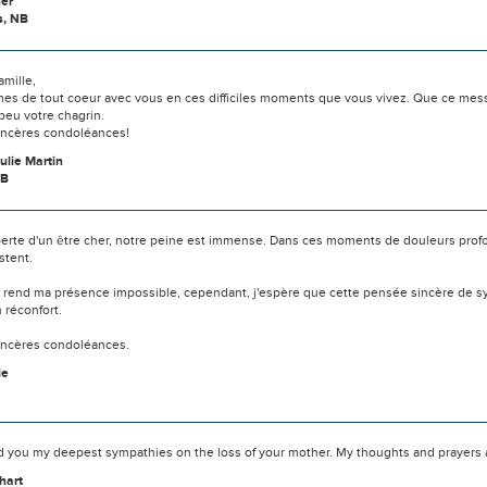
er
s, NB
amille,
s de tout coeur avec vous en ces difficiles moments que vous vivez. Que ce messa
peu votre chagrin.
incères condoléances!
ulie Martin
NB
 perte d'un être cher, notre peine est immense. Dans ces moments de douleurs prof
stent.
e rend ma présence impossible, cependant, j'espère que cette pensée sincère de 
n réconfort.
incères condoléances.
ie
d you my deepest sympathies on the loss of your mother. My thoughts and prayers a
hart