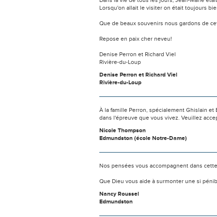
Dans la vie de tous les jours, Jean-Marie étai
Lorsqu'on allait le visiter on était toujours b
Que de beaux souvenirs nous gardons de ce
Repose en paix cher neveu!
Denise Perron et Richard Viel
Rivière-du-Loup
Denise Perron et Richard Viel
Rivière-du-Loup
À la famille Perron, spécialement Ghislain e
dans l'épreuve que vous vivez. Veuillez acc
Nicole Thompson
Edmundston (école Notre-Dame)
Nos pensées vous accompagnent dans cette
Que Dieu vous aide à surmonter une si pénib
Nancy Roussel
Edmundston