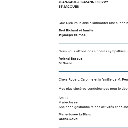
JEAN-PAUL & SUZANNE SERRY
ST-JACQUES
Que Dieu vous aide à surmonter une si pénib
Bert Richard et famille
st joseph de mad.
Nous vous offrons nos sincères sympathies. Ce
Roland Basque
St Basile
Chers Robert, Caroline et la famille de M. Per
Mes plus sincères condoléances pour le décè
Amitié,
Marie-Josée
Ancienne gestionnaire des activités chez Jo
Marie-Josée LeBlanc
Grand-Sault