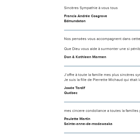
Sincères Sympathie à vous tous
Francis Andrée Cosgrove
Edmundston
Nos pensées vous accompagnent dans cette
Que Dieu vous aide à surmonter une si pénib
Don & Kathleen Marmen
J’offre à toute la famille mes plus sincère
Je suis la fille de Pierrette Michaud qui étai
Josée Tardif
Québec
mes cincere condoliance a toutes la familles
Paulette Martin
Sainte-anne-de-madawaska