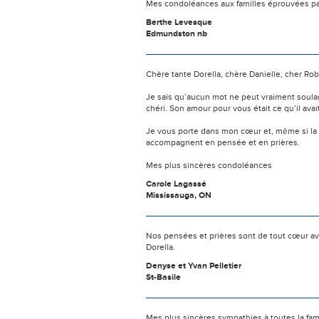
Mes condoléances aux familles éprouvées pa
Berthe Levesque
Edmundston nb
Chère tante Dorella, chère Danielle, cher Rober
Je sais qu’aucun mot ne peut vraiment soula
chéri. Son amour pour vous était ce qu’il av
Je vous porte dans mon cœur et, même si la
accompagnent en pensée et en prières.
Mes plus sincères condoléances
Carole Lagassé
Mississauga, ON
Nos pensées et prières sont de tout cœur av
Dorella.
Denyse et Yvan Pelletier
St-Basile
Mes plus sincères sympathies à toutes la fam