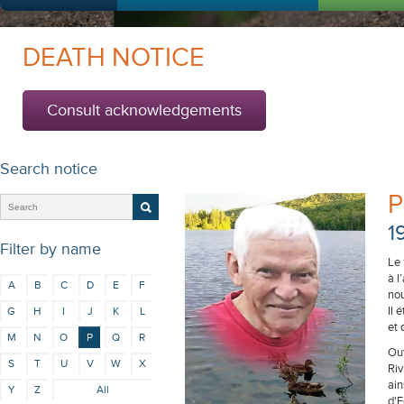
DEATH NOTICE
Consult acknowledgements
Search notice
P
1
Filter by name
Le 
à l
A
B
C
D
E
F
nou
Il 
G
H
I
J
K
L
et 
M
N
O
P
Q
R
Out
S
T
U
V
W
X
Riv
ain
Y
Z
All
d'E