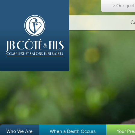
> Our qual
C
Who We Are
When a Death Occurs
Your Pr