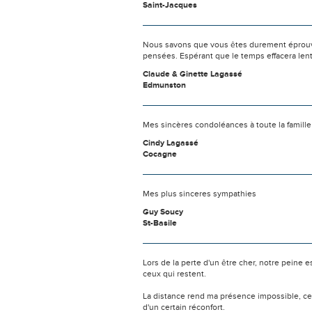
Saint-Jacques
Nous savons que vous êtes durement éprouvés
pensées. Espérant que le temps effacera len
Claude & Ginette Lagassé
Edmunston
Mes sincères condoléances à toute la famille
Cindy Lagassé
Cocagne
Mes plus sinceres sympathies
Guy Soucy
St-Basile
Lors de la perte d'un être cher, notre pein
ceux qui restent.
La distance rend ma présence impossible, c
d'un certain réconfort.