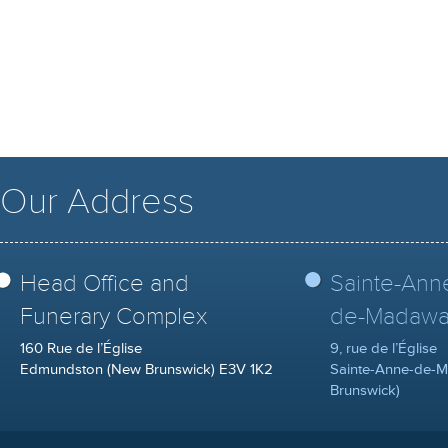
Our Address
Head Office and
Sainte-Ann
Funerary Complex
de-Madawa
160 Rue de l’Église
9, rue de l’Église
Edmundston (New Brunswick) E3V 1K2
Sainte-Anne-de-
Brunswick)