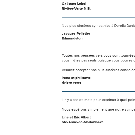
Gaëtane Lebel
Rivière-Verte N.B.
Nos plus sincères sympathies à Dorella Daniel
Jacques Pelletier
Edmundston
Toutes nos pensées vers vous sont tournées 
vous n'êtes pas seuls puisque vous pouvez c
Veuillez accepter nos plus sincères condolé
irena et pit lizotte
riviere verte
Il n'y a pas de mots pour exprimer à quel poi
Nous espérons simplement que notre sympat
Line et Eric Albert
Ste-Anne-de-Madawaska