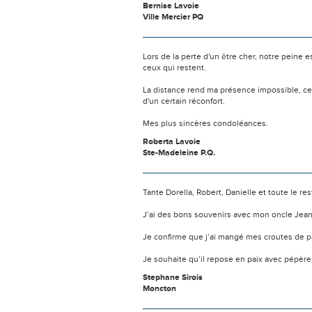
Bernise Lavoie
Ville Mercier PQ
Lors de la perte d'un être cher, notre pein
ceux qui restent.
La distance rend ma présence impossible, c
d'un certain réconfort.
Mes plus sincères condoléances.
Roberta Lavoie
Ste-Madeleine P.Q.
Tante Dorella, Robert, Danielle et toute le re
J’ai des bons souvenirs avec mon oncle Jean
Je confirme que j’ai mangé mes croutes de pa
Je souhaite qu’il repose en paix avec pépèr
Stephane Sirois
Moncton