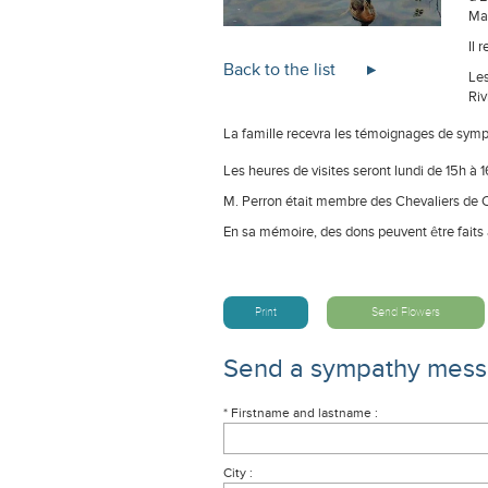
Mar
Il 
Back to the list
Les
Riv
La famille recevra les témoignages de sympa
Les heures de visites seront lundi de 15h à 16
M. Perron était membre des Chevaliers de 
En sa mémoire, des dons peuvent être faits 
Print
Send Flowers
Send a sympathy mes
* Firstname and lastname :
City :