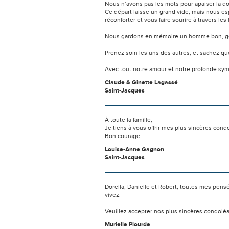
Nous n’avons pas les mots pour apaiser la do
Ce départ laisse un grand vide, mais nous 
réconforter et vous faire sourire à travers les
Nous gardons en mémoire un homme bon, génér
Prenez soin les uns des autres, et sachez q
Avec tout notre amour et notre profonde sy
Claude & Ginette Lagassé
Saint-Jacques
À toute la famille,
Je tiens à vous offrir mes plus sincères cond
Bon courage.
Louise-Anne Gagnon
Saint-Jacques
Dorella, Danielle et Robert, toutes mes pen
vivez.
Veuillez accepter nos plus sincères condolé
Murielle Plourde