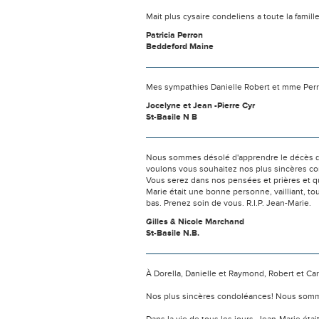
Mait plus cysaire condeliens a toute la famill
Patricia Perron
Beddeford Maine
Mes sympathies Danielle Robert et mme Perro
Jocelyne et Jean -Pierre Cyr
St-Basile N B
Nous sommes désolé d'apprendre le décès de Je
voulons vous souhaitez nos plus sincères condo
Vous serez dans nos pensées et prières et qu
Marie était une bonne personne, vailliant, touj
bas. Prenez soin de vous. R.I.P. Jean-Marie.
Gilles & Nicole Marchand
St-Basile N.B.
À Dorella, Danielle et Raymond, Robert et Car
Nos plus sincères condoléances! Nous somm