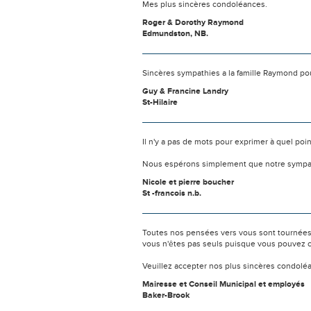
Mes plus sincères condoléances.
Roger & Dorothy Raymond
Edmundston, NB.
Sincères sympathies a la famille Raymond pou
Guy & Francine Landry
St-Hilaire
Il n'y a pas de mots pour exprimer à quel poi
Nous espérons simplement que notre sympat
Nicole et pierre boucher
St -francois n.b.
Toutes nos pensées vers vous sont tournées 
vous n'êtes pas seuls puisque vous pouvez c
Veuillez accepter nos plus sincères condolé
Mairesse et Conseil Municipal et employés
Baker-Brook