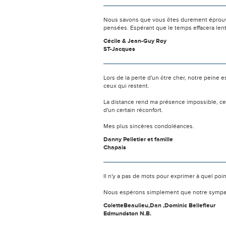
Nous savons que vous êtes durement éprouvés
pensées. Espérant que le temps effacera len
Cécile & Jean-Guy Roy
ST-Jacques
Lors de la perte d'un être cher, notre pein
ceux qui restent.
La distance rend ma présence impossible, c
d'un certain réconfort.
Mes plus sincères condoléances.
Danny Pelletier et famille
Chapais
Il n'y a pas de mots pour exprimer à quel poi
Nous espérons simplement que notre sympat
ColetteBeaulieu,Dan ,Dominic Bellefleur
Edmundston N.B.