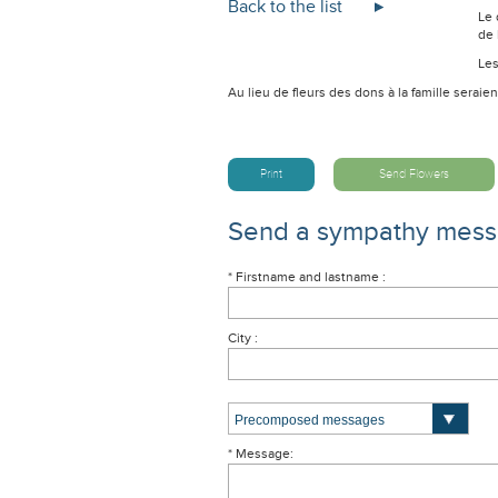
Back to the list
Le 
de 
Les
Au lieu de fleurs des dons à la famille serai
Print
Send Flowers
Send a sympathy mes
* Firstname and lastname :
City :
* Message: