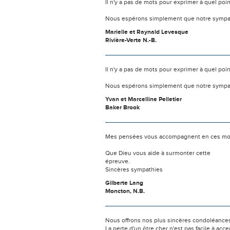
Il n'y a pas de mots pour exprimer à quel poi
Nous espérons simplement que notre sympat
Marielle et Raynald Levesque
Rivière-Verte N.-B.
Il n'y a pas de mots pour exprimer à quel poi
Nous espérons simplement que notre sympat
Yvan et Marcelline Pelletier
Baker Brook
Mes pensées vous accompagnent en ces mome
Que Dieu vous aide à surmonter cette
épreuve.
Sincères sympathies
Gilberte Lang
Moncton, N.B.
Nous offrons nos plus sincères condoléances à
La perte d'un être cher n'est pas facile à acce