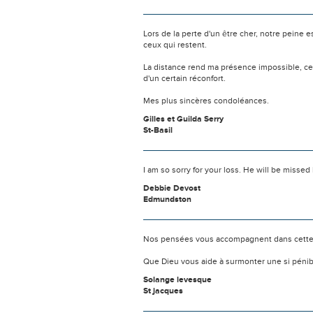
Lors de la perte d'un être cher, notre pein
ceux qui restent.
La distance rend ma présence impossible, c
d'un certain réconfort.
Mes plus sincères condoléances.
Gilles et Guilda Serry
St-Basil
I am so sorry for your loss. He will be missed
Debbie Devost
Edmundston
Nos pensées vous accompagnent dans cette
Que Dieu vous aide à surmonter une si pénib
Solange levesque
St jacques