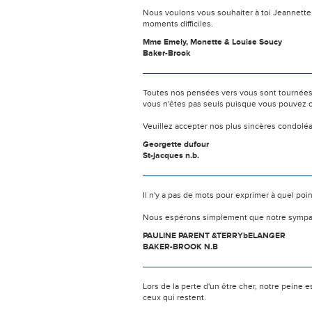
Nous voulons vous souhaiter à toi Jeannett
moments difficiles.
Mme Emely, Monette & Louise Soucy
Baker-Brook
Toutes nos pensées vers vous sont tournées 
vous n'êtes pas seuls puisque vous pouvez c
Veuillez accepter nos plus sincères condolé
Georgette dufour
St-jacques n.b.
Il n'y a pas de mots pour exprimer à quel poi
Nous espérons simplement que notre sympat
PAULINE PARENT &TERRYbELANGER
BAKER-BROOK N.B
Lors de la perte d'un être cher, notre pein
ceux qui restent.