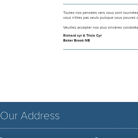
Toutes nos pensées vers vous sont tournées 
vous n'êtes pas seuls puisque vous pouvez c
Veuillez accepter nos plus sincères condolé
Richard cyr & Tricia Cyr
Baker Brook NB
Our Address