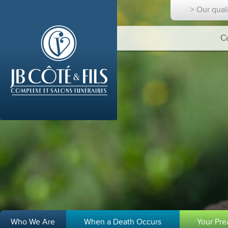
> Our qual
C
Who We Are
When a Death Occurs
Your Pr