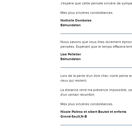
J'espère que cette pensée sincère de sympat
Mes plus sincères condoléances.
Nathalie Damboise
Edmundston
Nous savons que vous êtes durement éprouvés
pensées. Espérant que le temps effacera len
Lise Pelletier
Edmundston
Lors de la perte d'un être cher, notre pein
ceux qui restent.
La distance rend ma présence impossible, c
d'un certain réconfort.
Mes plus sincères condoléances.
Nicole Poitras et albert Boutot et enfants
Grand-Sault,N-B