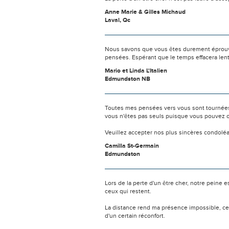
Anne Marie & Gilles Michaud
Laval, Qc
Nous savons que vous êtes durement éprouvés
pensées. Espérant que le temps effacera len
Mario et Linda L'Italien
Edmundston NB
Toutes mes pensées vers vous sont tournées 
vous n'êtes pas seuls puisque vous pouvez c
Veuillez accepter nos plus sincères condolé
Camilla St-Germain
Edmundston
Lors de la perte d'un être cher, notre pein
ceux qui restent.
La distance rend ma présence impossible, c
d'un certain réconfort.