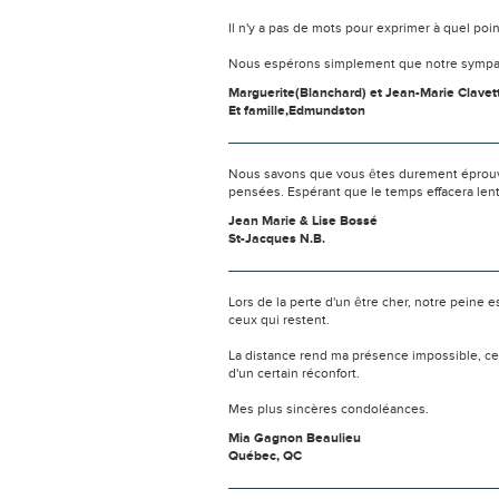
Il n'y a pas de mots pour exprimer à quel poi
Nous espérons simplement que notre sympat
Marguerite(Blanchard) et Jean-Marie Clavet
Et famille,Edmundston
Nous savons que vous êtes durement éprouvés
pensées. Espérant que le temps effacera len
Jean Marie & Lise Bossé
St-Jacques N.B.
Lors de la perte d'un être cher, notre pein
ceux qui restent.
La distance rend ma présence impossible, c
d'un certain réconfort.
Mes plus sincères condoléances.
Mia Gagnon Beaulieu
Québec, QC