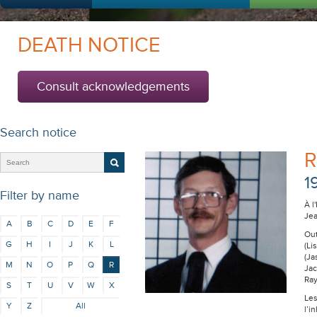
DEATH NOTICE
Consult acknowledgements
Search notice
R
1
Filter by name
À l
Jea
A
B
C
D
E
F
Out
G
H
I
J
K
L
(Li
(Ja
M
N
O
P
Q
R
Jac
Ray
S
T
U
V
W
X
Les
Y
Z
All
l’i