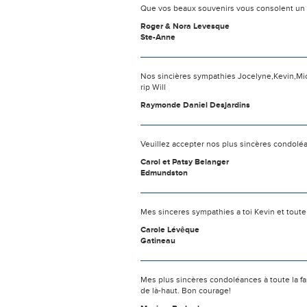
Que vos beaux souvenirs vous consolent un
Roger & Nora Levesque
Ste-Anne
Nos sincières sympathies Jocelyne,Kevin,Miche
rip Will
Raymonde Daniel Desjardins
Veuillez accepter nos plus sincères condolé
Carol et Patsy Belanger
Edmundston
Mes sinceres sympathies a toi Kevin et toute
Carole Lévêque
Gatineau
Mes plus sincères condoléances à toute la fami
de là-haut. Bon courage!