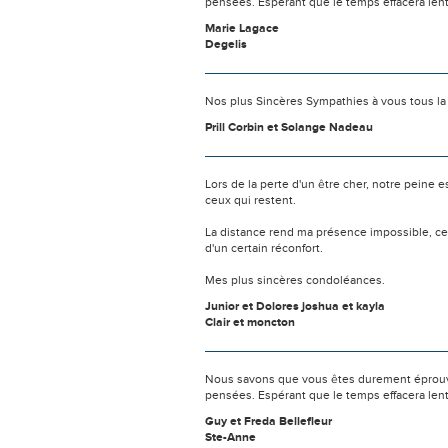
pensées. Espérant que le temps effacera len
Marie Lagace
Degelis
Nos plus Sincères Sympathies à vous tous la f
Prill Corbin et Solange Nadeau
Lors de la perte d'un être cher, notre pein
ceux qui restent.
La distance rend ma présence impossible, c
d'un certain réconfort.
Mes plus sincères condoléances.
Junior et Dolores joshua et kayla
Clair et moncton
Nous savons que vous êtes durement éprouvés
pensées. Espérant que le temps effacera len
Guy et Freda Bellefleur
Ste-Anne