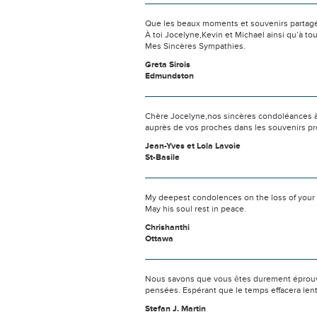
Que les beaux moments et souvenirs partagés
À toi Jocelyne,Kevin et Michael ainsi qu’à tou
Mes Sincères Sympathies.
Greta Sirois
Edmundston
Chère Jocelyne,nos sincères condoléances à vo
auprès de vos proches dans les souvenirs p
Jean-Yves et Lola Lavoie
St-Basile
My deepest condolences on the loss of your f
May his soul rest in peace.
Chrishanthi
Ottawa
Nous savons que vous êtes durement éprouvés
pensées. Espérant que le temps effacera len
Stefan J. Martin