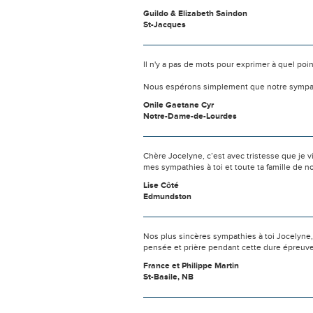
Guildo & Elizabeth Saindon
St-Jacques
Il n'y a pas de mots pour exprimer à quel poi
Nous espérons simplement que notre sympat
Onile Gaetane Cyr
Notre-Dame-de-Lourdes
Chère Jocelyne, c’est avec tristesse que je v
mes sympathies à toi et toute ta famille de 
Lise Côté
Edmundston
Nos plus sincères sympathies à toi Jocelyne,
pensée et prière pendant cette dure épreuve
France et Philippe Martin
St-Basile, NB