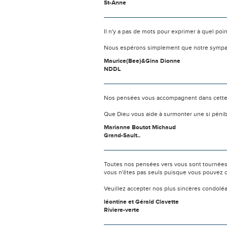
St-Anne
Il n'y a pas de mots pour exprimer à quel poi
Nous espérons simplement que notre sympat
Maurice(Bee)&Gina Dionne
NDDL
Nos pensées vous accompagnent dans cette
Que Dieu vous aide à surmonter une si pénib
Marianne Boutot Michaud
Grand-Sault..
Toutes nos pensées vers vous sont tournées 
vous n'êtes pas seuls puisque vous pouvez c
Veuillez accepter nos plus sincères condolé
léontine et Gérald Clavette
Riviere-verte