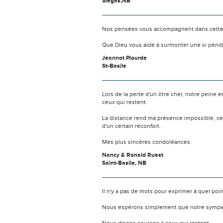
Siegas,NB
Nos pensées vous accompagnent dans cette
Que Dieu vous aide à surmonter une si pénib
Jeannot Plourde
St-Basile
Lors de la perte d'un être cher, notre pein
ceux qui restent.
La distance rend ma présence impossible, c
d'un certain réconfort.
Mes plus sincères condoléances.
Nancy & Ronald Ruest
Saint-Basile, NB
Il n'y a pas de mots pour exprimer à quel poi
Nous espérons simplement que notre sympat