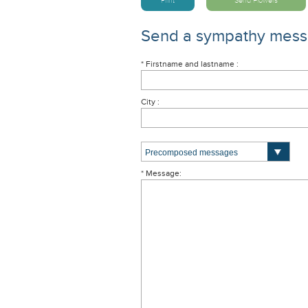
Print
Send Flowers
Send a sympathy mes
* Firstname and lastname :
City :
* Message: