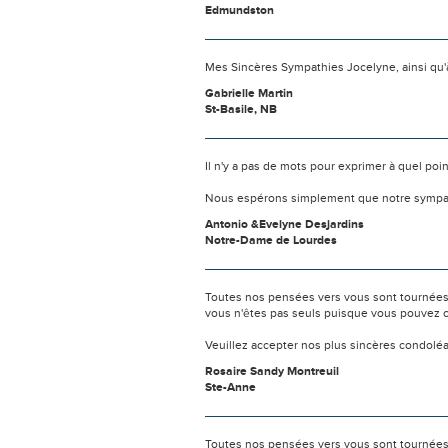
Edmundston
Mes Sincères Sympathies Jocelyne, ainsi qu'
Gabrielle Martin
St-Basile, NB
Il n'y a pas de mots pour exprimer à quel poi
Nous espérons simplement que notre sympat
Antonio &Evelyne Desjardins
Notre-Dame de Lourdes
Toutes nos pensées vers vous sont tournées 
vous n'êtes pas seuls puisque vous pouvez c
Veuillez accepter nos plus sincères condolé
Rosaire Sandy Montreuil
Ste-Anne
Toutes nos pensées vers vous sont tournées 