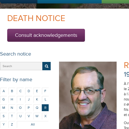
DEATH NOTICE
Consult acknowledgements
Search notice
R
1
Filter by name
À l
le 
A
B
C
D
E
F
à l
nou
G
H
I
J
K
L
il 
M
N
O
P
Q
R
fil
et
S
T
U
V
W
X
Out
Y
Z
All
Tor