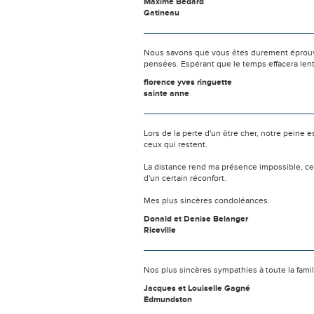
Maxime Bedard
Gatineau
Nous savons que vous êtes durement éprouvés
pensées. Espérant que le temps effacera len
florence yves ringuette
sainte anne
Lors de la perte d'un être cher, notre pein
ceux qui restent.
La distance rend ma présence impossible, c
d'un certain réconfort.
Mes plus sincères condoléances.
Donald et Denise Belanger
Riceville
Nos plus sincères sympathies à toute la famil
Jacques et Louiselle Gagné
Edmundston