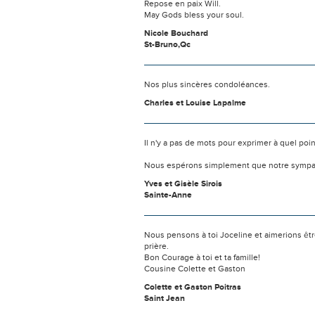
Repose en paix Will.
May Gods bless your soul.
Nicole Bouchard
St-Bruno,Qc
Nos plus sincères condoléances.
Charles et Louise Lapalme
Il n'y a pas de mots pour exprimer à quel poi
Nous espérons simplement que notre sympat
Yves et Gisèle Sirois
Sainte-Anne
Nous pensons à toi Joceline et aimerions êt
prière.
Bon Courage à toi et ta famille!
Cousine Colette et Gaston
Colette et Gaston Poitras
Saint Jean