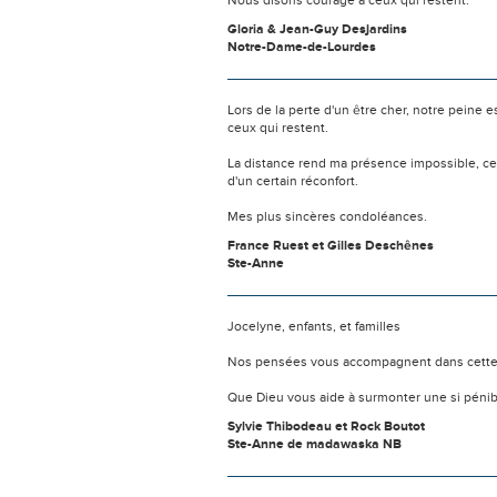
Nous disons courage à ceux qui restent.
Gloria & Jean-Guy Desjardins
Notre-Dame-de-Lourdes
Lors de la perte d'un être cher, notre pein
ceux qui restent.
La distance rend ma présence impossible, c
d'un certain réconfort.
Mes plus sincères condoléances.
France Ruest et Gilles Deschênes
Ste-Anne
Jocelyne, enfants, et familles
Nos pensées vous accompagnent dans cett
Que Dieu vous aide à surmonter une si pénib
Sylvie Thibodeau et Rock Boutot
Ste-Anne de madawaska NB