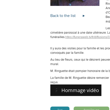
Riv
Ann
d'O
Back to the list
Bea
aup
Les
cimetière paroissial à une date ultérieure.
La
funérailles.
https://funeraweb.tv/fr/diffusions/
Il y aura des visites pour la famille et les p
convoqués par la famille.
Au lieu de fleurs, ceux qui le désirent peuv
mural.
M. Ringuette était pompier honoraire de la
La famille de M. Ringuette désire remercier l
reçus.
Hommage vidéo