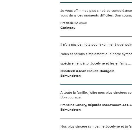
Je veux offrir mes plus sincères condoléances
vous dans ces moments difficiles. Bon coura
Frédéric Saumur
Gatineau
Il n'y a pas de mots pour exprimer à quel poi
Nous espérons simplement que notre sympat
spécialement à toi Jocelyne et les enfants ….
Charleen &Jean Claude Bourgoin
Edmundston
À toute la famille, j'offre mes plus sincères
Bon courage!
Francine Landry, députée Madawaska-Les-
Edmundston
Nos plus sincere sympathie Jocelyne et ta fa