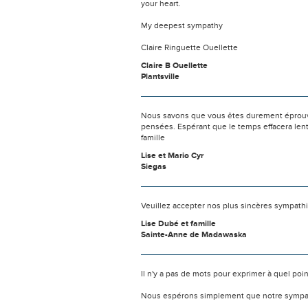
your heart.
My deepest sympathy
Claire Ringuette Ouellette
Claire B Ouellette
Plantsville
Nous savons que vous êtes durement éprouvés
pensées. Espérant que le temps effacera len
famille
Lise et Mario Cyr
Siegas
Veuillez accepter nos plus sincères sympath
Lise Dubé et famille
Sainte-Anne de Madawaska
Il n'y a pas de mots pour exprimer à quel poi
Nous espérons simplement que notre sympat