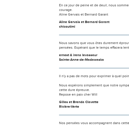
En ce jour de peine et de deuil, nous sommes
courage.
Aline Gervais et Bernard Garant
Aline Gervais et Bernard Garant
chicoutimi
Nous savons que vous êtes durement éprouvés
pensées. Espérant que le temps effacera len
ernest & irena levasseur
Sainte-Anne-de-Madawaska
Il n'y a pas de mots pour exprimer à quel poi
Nous espérons simplement que notre sympat
cette dure épreuve.
Repose en paix cher Will
Gilles et Brenda Clavette
Rivière-Verte
Nos pensées vous accompagnent dans cette