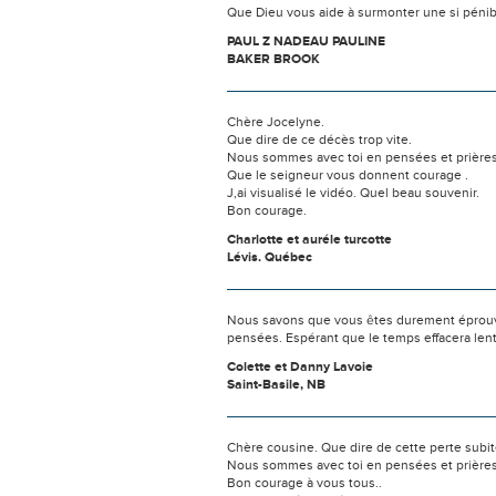
Que Dieu vous aide à surmonter une si pénib
PAUL Z NADEAU PAULINE
BAKER BROOK
Chère Jocelyne.
Que dire de ce décès trop vite.
Nous sommes avec toi en pensées et prières
Que le seigneur vous donnent courage .
J,ai visualisé le vidéo. Quel beau souvenir.
Bon courage.
Charlotte et auréle turcotte
Lévis. Québec
Nous savons que vous êtes durement éprouvés
pensées. Espérant que le temps effacera len
Colette et Danny Lavoie
Saint-Basile, NB
Chère cousine. Que dire de cette perte subite
Nous sommes avec toi en pensées et prières
Bon courage à vous tous..