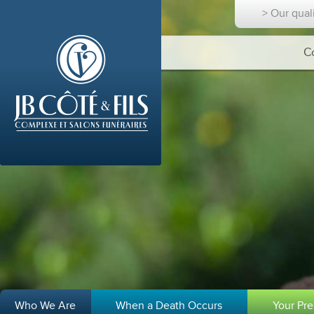
> Our qual
C
Who We Are
When a Death Occurs
Your Pr