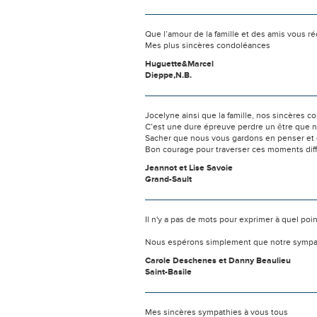
Que l’amour de la famille et des amis vous réc
Mes plus sincères condoléances
Huguette&Marcel
Dieppe,N.B.
Jocelyne ainsi que la famille, nos sincères 
C’est une dure épreuve perdre un être que 
Sacher que nous vous gardons en penser et d
Bon courage pour traverser ces moments diffi
Jeannot et Lise Savoie
Grand-Sault
Il n'y a pas de mots pour exprimer à quel poi
Nous espérons simplement que notre sympat
Carole Deschenes et Danny Beaulieu
Saint-Basile
Mes sincères sympathies à vous tous