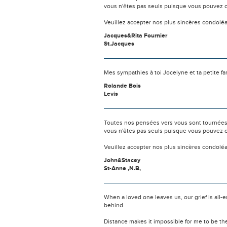
vous n'êtes pas seuls puisque vous pouvez c
Veuillez accepter nos plus sincères condolé
Jacques&Rita Fournier
St.Jacques
Mes sympathies à toi Jocelyne et ta petite fam
Rolande Bois
Levis
Toutes nos pensées vers vous sont tournées 
vous n'êtes pas seuls puisque vous pouvez c
Veuillez accepter nos plus sincères condolé
John&Stacey
St-Anne ,N.B,
When a loved one leaves us, our grief is all
behind.
Distance makes it impossible for me to be th