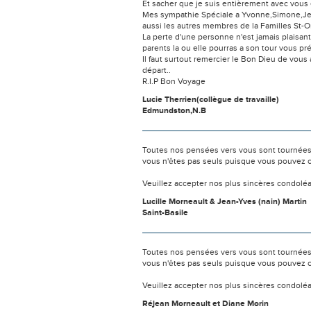
Et sacher que je suis entièrement avec vous 
Mes sympathie Spéciale a Yvonne,Simone,Jeani
aussi les autres membres de la Familles St-On
La perte d'une personne n'est jamais plaisant
parents la ou elle pourras a son tour vous pré
Il faut surtout remercier le Bon Dieu de vous
départ..
R.I.P Bon Voyage
Lucie Therrien(collègue de travaille)
Edmundston,N.B
Toutes nos pensées vers vous sont tournées 
vous n'êtes pas seuls puisque vous pouvez c
Veuillez accepter nos plus sincères condolé
Lucille Morneault & Jean-Yves (nain) Martin
Saint-Basile
Toutes nos pensées vers vous sont tournées 
vous n'êtes pas seuls puisque vous pouvez c
Veuillez accepter nos plus sincères condolé
Réjean Morneault et Diane Morin