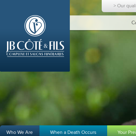
> Our qual
C
Who We Are
When a Death Occurs
Your Pr