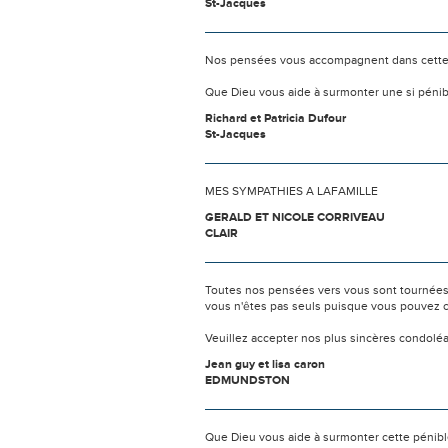
St-Jacques
Nos pensées vous accompagnent dans cette
Que Dieu vous aide à surmonter une si pénib
Richard et Patricia Dufour
St-Jacques
MES SYMPATHIES A LAFAMILLE
GERALD ET NICOLE CORRIVEAU
CLAIR
Toutes nos pensées vers vous sont tournées 
vous n'êtes pas seuls puisque vous pouvez c
Veuillez accepter nos plus sincères condolé
Jean guy et lisa caron
EDMUNDSTON
Que Dieu vous aide à surmonter cette pénibl