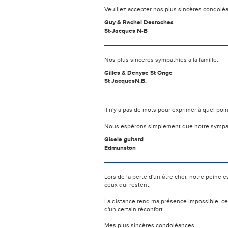
Veuillez accepter nos plus sincères condolé
Guy & Rachel Desroches
St-Jacques N-B
Nos plus sinceres sympathies a la famille..
Gilles & Denyse St Onge
St JacquesN.B.
Il n'y a pas de mots pour exprimer à quel poi
Nous espérons simplement que notre sympat
Gisele guitard
Edmunston
Lors de la perte d'un être cher, notre pein
ceux qui restent.
La distance rend ma présence impossible, c
d'un certain réconfort.
Mes plus sincères condoléances.