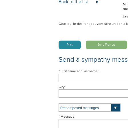
Back to the list
Mme
rue
Les
Ceux qui le désirent peuvent faire un don à 
Print
Send Flowers
Send a sympathy mes
* Firstname and lastname :
City :
* Message: