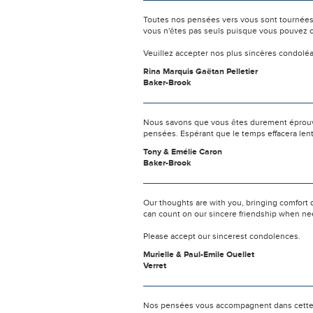
Toutes nos pensées vers vous sont tournées 
vous n'êtes pas seuls puisque vous pouvez c
Veuillez accepter nos plus sincères condolé
Rina Marquis Gaëtan Pelletier
Baker-Brook
Nous savons que vous êtes durement éprouvés
pensées. Espérant que le temps effacera len
Tony & Emélie Caron
Baker-Brook
Our thoughts are with you, bringing comfort 
can count on our sincere friendship when n
Please accept our sincerest condolences.
Murielle & Paul-Emile Ouellet
Verret
Nos pensées vous accompagnent dans cette