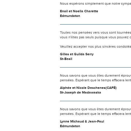
Nous espérons simplement que notre sympat
Enoil et Noella Charette
Edmundston
Toutes nos pensées vers vous sont tournées 
vous n'êtes pas seuls puisque vous pouvez c
Veuillez accepter nos plus sincères condolé
Gilles et Guilda Serry
St-Basil
Nous savons que vous êtes durement éprouvés
pensées. Espérant que le temps effacera len
Alphée et Nicole Deschenes(CAFÉ)
St-Joseph de Madawaska
Nous savons que vous êtes durement éprouvés
pensées. Espérant que le temps effacera len
Lynne Michaud & Jean-Paul
Edmundston