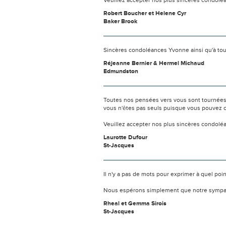
Veuillez accepter nos plus sincères condolé
Robert Boucher et Helene Cyr
Baker Brook
Sincères condoléances Yvonne ainsi qu'à tout
Réjeanne Bernier & Hermel Michaud
Edmundston
Toutes nos pensées vers vous sont tournées 
vous n'êtes pas seuls puisque vous pouvez c
Veuillez accepter nos plus sincères condolé
Laurotte Dufour
St-Jacques
Il n'y a pas de mots pour exprimer à quel poi
Nous espérons simplement que notre sympat
Rheal et Gemma Sirois
St-Jacques