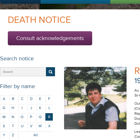
DEATH NOTICE
Consult acknowledgements
Search notice
R
1
Filter by name
Au 
St-
A
B
C
D
E
F
Out
G
H
I
J
K
L
(Cl
Ray
M
N
O
P
Q
R
Dup
Dub
S
T
U
V
W
X
Les
Y
Z
All
Con