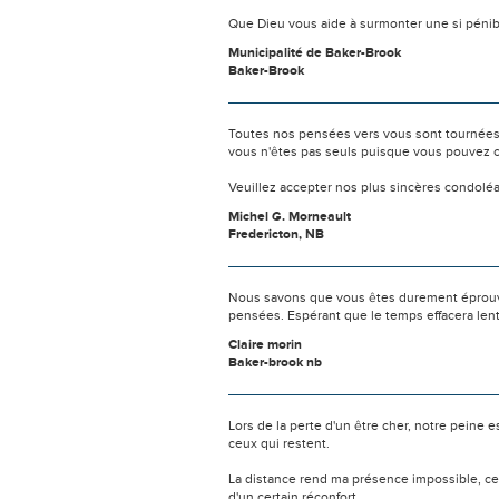
Que Dieu vous aide à surmonter une si pénib
Municipalité de Baker-Brook
Baker-Brook
Toutes nos pensées vers vous sont tournées 
vous n'êtes pas seuls puisque vous pouvez c
Veuillez accepter nos plus sincères condolé
Michel G. Morneault
Fredericton, NB
Nous savons que vous êtes durement éprouvés
pensées. Espérant que le temps effacera len
Claire morin
Baker-brook nb
Lors de la perte d'un être cher, notre pein
ceux qui restent.
La distance rend ma présence impossible, c
d'un certain réconfort.