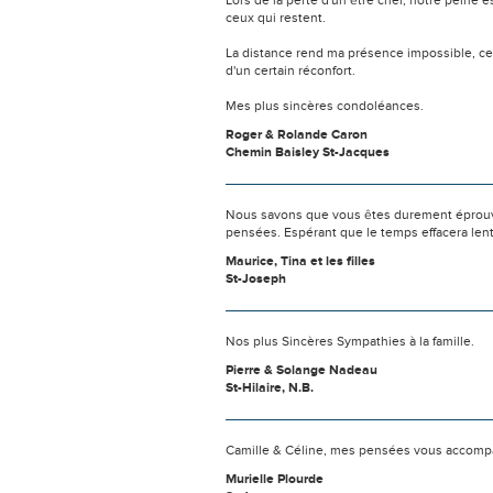
Lors de la perte d'un être cher, notre pein
ceux qui restent.
La distance rend ma présence impossible, c
d'un certain réconfort.
Mes plus sincères condoléances.
Roger & Rolande Caron
Chemin Baisley St-Jacques
Nous savons que vous êtes durement éprouvés
pensées. Espérant que le temps effacera len
Maurice, Tina et les filles
St-Joseph
Nos plus Sincères Sympathies à la famille.
Pierre & Solange Nadeau
St-Hilaire, N.B.
Camille & Céline, mes pensées vous accompa
Murielle Plourde