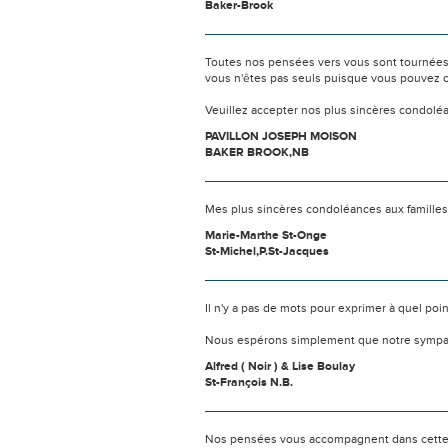
Baker-Brook
Toutes nos pensées vers vous sont tournées 
vous n'êtes pas seuls puisque vous pouvez c
Veuillez accepter nos plus sincères condolé
PAVILLON JOSEPH MOISON
BAKER BROOK,NB
Mes plus sincères condoléances aux familles
Marie-Marthe St-Onge
St-Michel,P.St-Jacques
Il n'y a pas de mots pour exprimer à quel poi
Nous espérons simplement que notre sympat
Alfred ( Noir ) & Lise Boulay
St-François N.B.
Nos pensées vous accompagnent dans cette