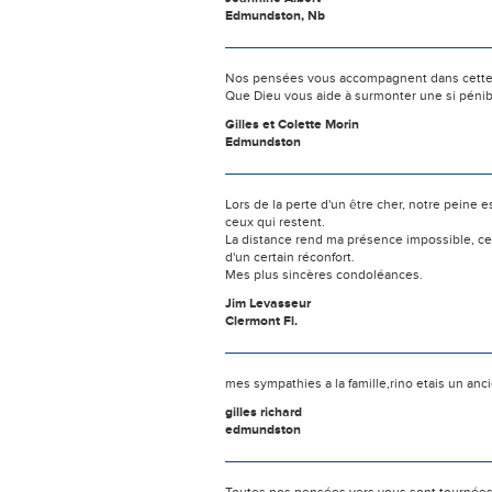
Edmundston, Nb
Nos pensées vous accompagnent dans cette
Que Dieu vous aide à surmonter une si pénib
Gilles et Colette Morin
Edmundston
Lors de la perte d'un être cher, notre pein
ceux qui restent.
La distance rend ma présence impossible, c
d'un certain réconfort.
Mes plus sincères condoléances.
Jim Levasseur
Clermont Fl.
mes sympathies a la famille,rino etais un anci
gilles richard
edmundston