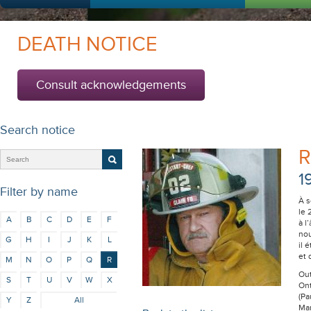
DEATH NOTICE
Consult acknowledgements
Search notice
R
1
Filter by name
À s
le 
A
B
C
D
E
F
à l
nou
G
H
I
J
K
L
il 
et 
M
N
O
P
Q
R
Out
S
T
U
V
W
X
Ont
(Pa
Y
Z
All
Mar