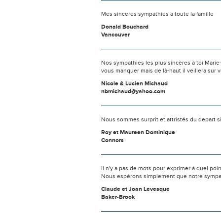
Mes sinceres sympathies a toute la famille
Donald Bouchard
Vancouver
Nos sympathies les plus sincères à toi Marie-P
vous manquer mais de là-haut il veillera sur v
Nicole & Lucien Michaud
nbmichaud@yahoo.com
Nous sommes surprit et attristés du depart si
Roy et Maureen Dominique
Connors
Il n'y a pas de mots pour exprimer à quel poi
Nous espérons simplement que notre sympat
Claude et Joan Levesque
Baker-Brook