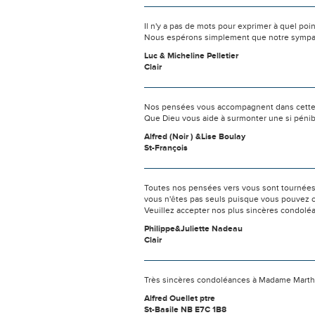
Il n'y a pas de mots pour exprimer à quel poi
Nous espérons simplement que notre sympat
Luc & Micheline Pelletier
Clair
Nos pensées vous accompagnent dans cette
Que Dieu vous aide à surmonter une si pénib
Alfred (Noir ) &Lise Boulay
St-François
Toutes nos pensées vers vous sont tournées 
vous n'êtes pas seuls puisque vous pouvez c
Veuillez accepter nos plus sincères condolé
Philippe&Juliette Nadeau
Clair
Très sincères condoléances à Madame Marthe 
Alfred Ouellet ptre
St-Basile NB E7C 1B8