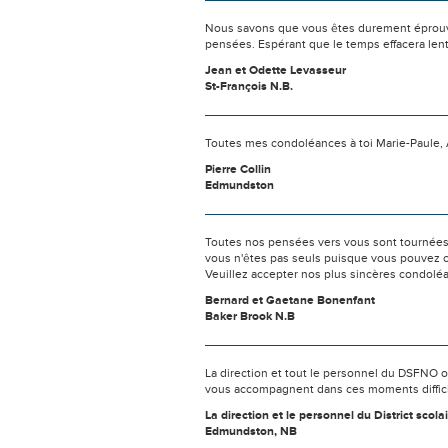
Nous savons que vous êtes durement éprouvés
pensées. Espérant que le temps effacera len
Jean et Odette Levasseur
St-François N.B.
Toutes mes condoléances à toi Marie-Paule, A
Pierre Collin
Edmundston
Toutes nos pensées vers vous sont tournées 
vous n'êtes pas seuls puisque vous pouvez c
Veuillez accepter nos plus sincères condolé
Bernard et Gaetane Bonenfant
Baker Brook N.B
La direction et tout le personnel du DSFNO o
vous accompagnent dans ces moments diffici
La direction et le personnel du District sco
Edmundston, NB