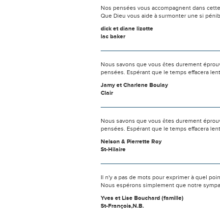
Nos pensées vous accompagnent dans cette
Que Dieu vous aide à surmonter une si pénib
dick et diane lizotte
lac baker
Nous savons que vous êtes durement éprouvés
pensées. Espérant que le temps effacera len
Jamy et Charlene Boulay
Clair
Nous savons que vous êtes durement éprouvés
pensées. Espérant que le temps effacera len
Nelson & Pierrette Roy
St-Hilaire
Il n'y a pas de mots pour exprimer à quel poi
Nous espérons simplement que notre sympat
Yves et Lise Bouchard (famille)
St-François,N.B.