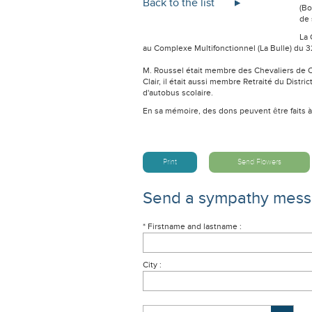
Back to the list
(Bo
de 
La 
au Complexe Multifonctionnel (La Bulle) du 3
M. Roussel était membre des Chevaliers de C
Clair, il était aussi membre Retraité du Dis
d'autobus scolaire.
En sa mémoire, des dons peuvent être faits 
Print
Send Flowers
Send a sympathy mes
* Firstname and lastname :
City :