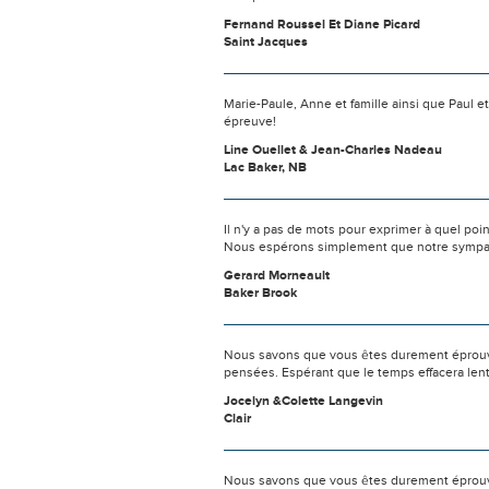
Fernand Roussel Et Diane Picard
Saint Jacques
Marie-Paule, Anne et famille ainsi que Paul et
épreuve!
Line Ouellet & Jean-Charles Nadeau
Lac Baker, NB
Il n'y a pas de mots pour exprimer à quel poi
Nous espérons simplement que notre sympat
Gerard Morneault
Baker Brook
Nous savons que vous êtes durement éprouvés
pensées. Espérant que le temps effacera len
Jocelyn &Colette Langevin
Clair
Nous savons que vous êtes durement éprouvés