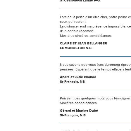
ST-Jean-de-la Lande P-Q.
Lors de la perte d'un être cher, notre pein
ceux qui restent.
La distance rend ma présence impossible, c
d'un certain réconfort.
Mes plus sincères condoléances.
CLAIRE ET JEAN BELLANGER
EDMUNDSTON N.B
Nous savons que vous êtes durement éprouvés
pensées. Espérant que le temps effacera len
André et Lucie Plourde
St-François, NB
Puissent ces quelques mots vous témoigner 
Sincères condoléances
Gérard et Martine Dubé
St-François, N.B.