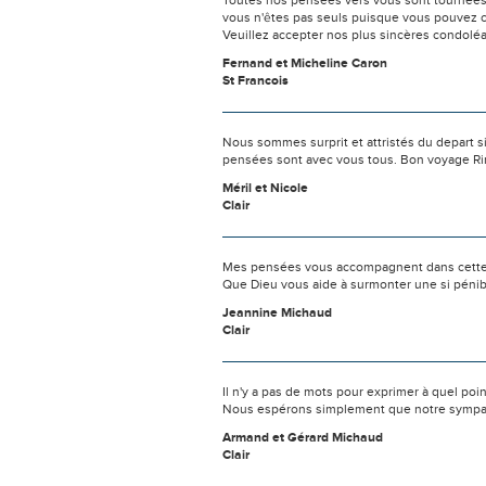
Toutes nos pensées vers vous sont tournées 
vous n'êtes pas seuls puisque vous pouvez c
Veuillez accepter nos plus sincères condolé
Fernand et Micheline Caron
St Francois
Nous sommes surprit et attristés du depart s
pensées sont avec vous tous. Bon voyage R
Méril et Nicole
Clair
Mes pensées vous accompagnent dans cette
Que Dieu vous aide à surmonter une si pénib
Jeannine Michaud
Clair
Il n'y a pas de mots pour exprimer à quel poi
Nous espérons simplement que notre sympat
Armand et Gérard Michaud
Clair