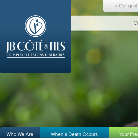
> Our qual
C
Who We Are
When a Death Occurs
Your Pr