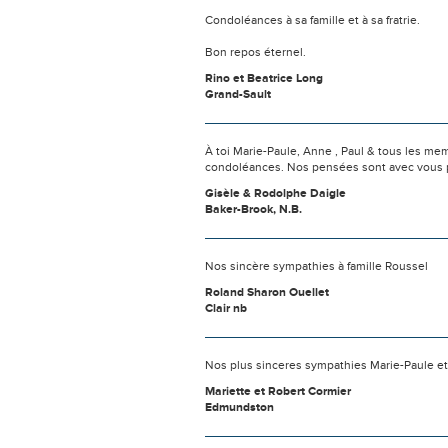
Condoléances à sa famille et à sa fratrie.
Bon repos éternel.
Rino et Beatrice Long
Grand-Sault
À toi Marie-Paule, Anne , Paul & tous les mem
condoléances. Nos pensées sont avec vous p
Gisèle & Rodolphe Daigle
Baker-Brook, N.B.
Nos sincère sympathies à famille Roussel
Roland Sharon Ouellet
Clair nb
Nos plus sinceres sympathies Marie-Paule et
Mariette et Robert Cormier
Edmundston