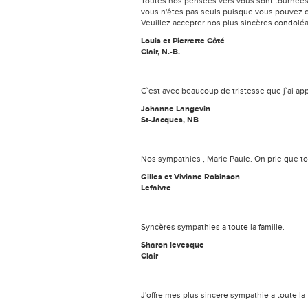
Toutes nos pensées vers vous sont tournées 
vous n'êtes pas seuls puisque vous pouvez c
Veuillez accepter nos plus sincères condolé
Louis et Pierrette Côté
Clair, N.-B.
C`est avec beaucoup de tristesse que j`ai ap
Johanne Langevin
St-Jacques, NB
Nos sympathies , Marie Paule. On prie que tou
Gilles et Viviane Robinson
Lefaivre
Syncères sympathies a toute la famille.
Sharon levesque
Clair
J'offre mes plus sincere sympathie a toute la