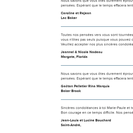
Nous savons que vous êtes durement éprouvés
pensées. Espérant que le temps effacera len
Caroline et Rejean
Lac Baker
Toutes nos pensées vers vous sont tournées 
vous n'êtes pas seuls puisque vous pouvez c
Veuillez accepter nos plus sincères condolé
Jeannel & Nicole Nadeau
Margate, Florida
Nous savons que vous êtes durement éprouvés
pensées. Espérant que le temps effacera len
Gaëtan Pelletier Rina Marquis
Baker Brook
Sincères condoléances à toi Marie-Paule et tes
Bon courage en ce temps difficile. Nos pens
Jean-Louis et Lucine Bouchard
Saint-André,