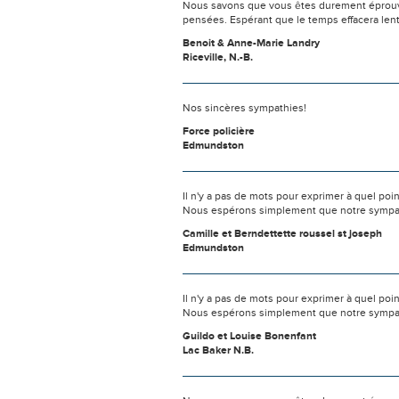
Nous savons que vous êtes durement éprouvés
pensées. Espérant que le temps effacera len
Benoit & Anne-Marie Landry
Riceville, N.-B.
Nos sincères sympathies!
Force policière
Edmundston
Il n'y a pas de mots pour exprimer à quel poi
Nous espérons simplement que notre sympat
Camille et Berndettette roussel st joseph
Edmundston
Il n'y a pas de mots pour exprimer à quel poi
Nous espérons simplement que notre sympat
Guildo et Louise Bonenfant
Lac Baker N.B.