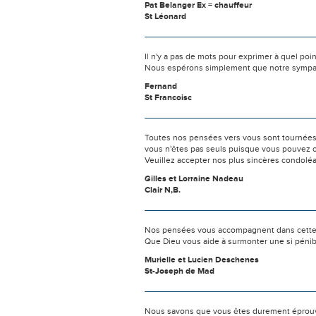
Pat Belanger Ex = chauffeur
St Léonard
Il n'y a pas de mots pour exprimer à quel poi
Nous espérons simplement que notre sympat
Fernand
St Francoisc
Toutes nos pensées vers vous sont tournées 
vous n'êtes pas seuls puisque vous pouvez c
Veuillez accepter nos plus sincères condolé
Gilles et Lorraine Nadeau
Clair N,B.
Nos pensées vous accompagnent dans cette
Que Dieu vous aide à surmonter une si pénib
Murielle et Lucien Deschenes
St-Joseph de Mad
Nous savons que vous êtes durement éprouvés