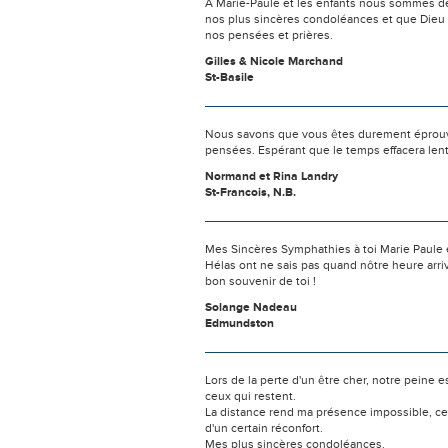
A Marie-Paule et les enfants nous sommes dé
nos plus sincères condoléances et que Dieu v
nos pensées et prières.
Gilles & Nicole Marchand
St-Basile
Nous savons que vous êtes durement éprouvés
pensées. Espérant que le temps effacera len
Normand et Rina Landry
St-Francois, N.B.
Mes Sincères Symphathies à toi Marie Paule et 
Hélas ont ne sais pas quand nôtre heure arriv
bon souvenir de toi !
Solange Nadeau
Edmundston
Lors de la perte d'un être cher, notre pein
ceux qui restent.
La distance rend ma présence impossible, c
d'un certain réconfort.
Mes plus sincères condoléances.