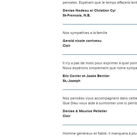
pensées. Espérant que le temps effacera len
Denise Nadeau er Christian Cyr
St-Francois, N.B.
Nos sympathies a la famille
Gerald nicole corriveau
Clair
Il n'y a pas de mots pour exprimer à quel poi
Nous espérons simplement que notre sympat
Eric Carrier et Josée Bernier
St,-Joseph
Nos pensées vous accompagnent dans cette
Que Dieu vous aide à surmonter une si pénib
Denise & Maurice Pelletier
Clair
Homme généreux et fiable. Il manquera à plu