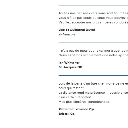
Toutes nos pensées vers vous sont tournées 
vous n'êtes pas seuls puisque vous pouvez c
Veuillez accepter nos plus sincères condolé
Lise et Guilmond Duval
st-francois
Il n'y a pas de mots pour exprimer à quel poi
Nous espérons simplement que notre sympat
Ian Whittaker
St. Jacques NB
Lors de la perte d'un être cher, notre pein
ceux qui restent.
La distance rend ma présence impossible, c
d'un certain réconfort.
Mes plus sincères condoléances.
Richard et Yolande Cyr
Bristol, Ct.