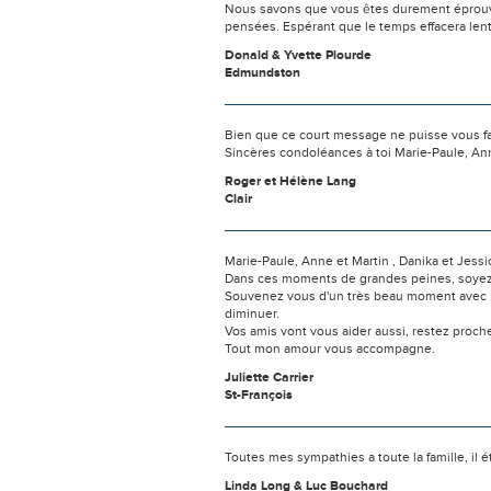
Nous savons que vous êtes durement éprouvés
pensées. Espérant que le temps effacera len
Donald & Yvette Plourde
Edmundston
Bien que ce court message ne puisse vous fai
Sincères condoléances à toi Marie-Paule, Anne
Roger et Hélène Lang
Clair
Marie-Paule, Anne et Martin , Danika et Jessica
Dans ces moments de grandes peines, soyez as
Souvenez vous d'un très beau moment avec Rin
diminuer.
Vos amis vont vous aider aussi, restez proch
Tout mon amour vous accompagne.
Juliette Carrier
St-François
Toutes mes sympathies a toute la famille, il 
Linda Long & Luc Bouchard