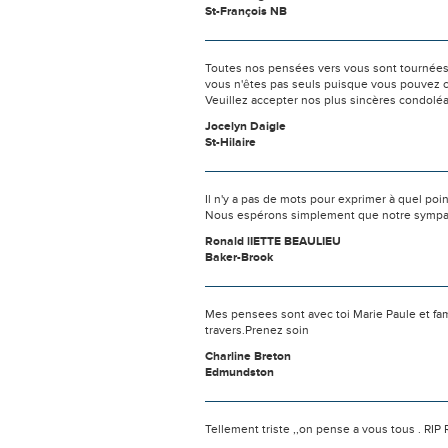
St-François NB
Toutes nos pensées vers vous sont tournées 
vous n'êtes pas seuls puisque vous pouvez c
Veuillez accepter nos plus sincères condolé
Jocelyn Daigle
St-Hilaire
Il n'y a pas de mots pour exprimer à quel poi
Nous espérons simplement que notre sympat
Ronald lIETTE BEAULIEU
Baker-Brook
Mes pensees sont avec toi Marie Paule et fami
travers.Prenez soin
Charline Breton
Edmundston
Tellement triste ,,on pense a vous tous . RIP