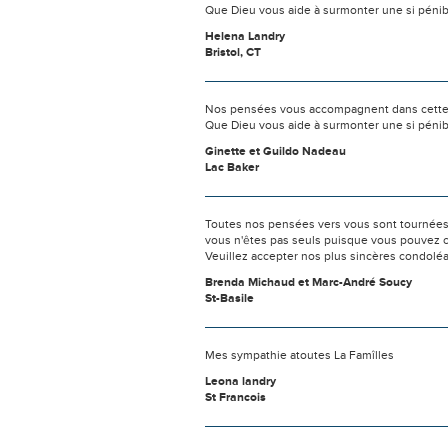
Que Dieu vous aide à surmonter une si pénib
Helena Landry
Bristol, CT
Nos pensées vous accompagnent dans cette
Que Dieu vous aide à surmonter une si pénib
Ginette et Guildo Nadeau
Lac Baker
Toutes nos pensées vers vous sont tournées 
vous n'êtes pas seuls puisque vous pouvez c
Veuillez accepter nos plus sincères condolé
Brenda Michaud et Marc-André Soucy
St-Basile
Mes sympathie atoutes La Famîlles
Leona landry
St Francois