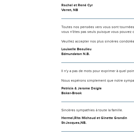
Rachel et René Cyr
Verret, NB
Toutes nos pensées vers vous sont tournées 
vous n'êtes pas seuls puisque vous pouvez c
Veuillez accepter nos plus sincères condolé
Louiselle Beaulieu
Edmundston N.B.
Il n'y a pas de mots pour exprimer à quel poi
Nous espérons simplement que notre sympat
Patricia & Jerome Daigle
Baker-Brook
Sincères sympathies à toute la famille.
Hermel,Rita Michaud et Ginette Grondin
St-Jacques,NB.