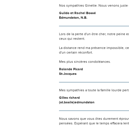
Nos sympathies Ginette. Nous venons juste 
Guildo et Rachel Bossé
Edmundston, N.B.
Lors de la perte d'un être cher, notre pein
ceux qui restent.
La distance rend ma présence impossible, c
d'un certain réconfort.
Mes plus sincères condoléances.
Rolande Picard
St-Jacques
Mes sympathies a toute la famille lourde pe
Gilles richard
(st.basile)edmundston
Nous savons que vous êtes durement éprouvés
pensées. Espérant que le temps effacera len