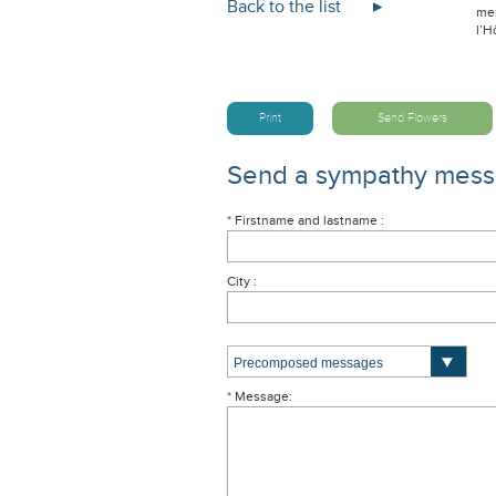
Back to the list
mer
l’H
Print
Send Flowers
Send a sympathy mes
* Firstname and lastname :
City :
* Message: