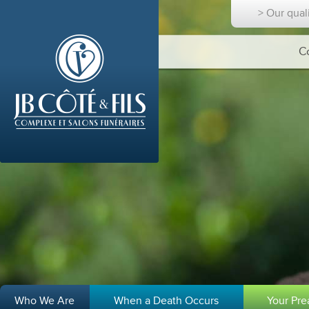
> Our qual
C
Who We Are
When a Death Occurs
Your Pr