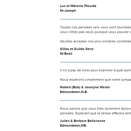
Luc et Mélanie Plourde
St-Joseph
Toutes nos pensées vers vous sont tournées 
vous n'êtes pas seuls puisque vous pouvez c
Veuillez accepter nos plus sincères condolé
Gilles et Guilda Serry
St-Basil
Il n'y a pas de mots pour exprimer à quel poi
Nous espérons simplement que notre sympat
Robert (Bob) & Jocelyne Martin
Edmundston,N.B.
Nous savons que vous êtes durement éprouvés
pensées. Espérant que le temps effacera len
Julien & Barbara Bellavance
Edmundston,NB.