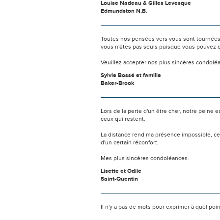
Louise Nadeau & Gilles Levesque
Edmundston N.B.
Toutes nos pensées vers vous sont tournées 
vous n'êtes pas seuls puisque vous pouvez c
Veuillez accepter nos plus sincères condolé
Sylvie Bossé et famille
Baker-Brook
Lors de la perte d'un être cher, notre pein
ceux qui restent.
La distance rend ma présence impossible, c
d'un certain réconfort.
Mes plus sincères condoléances.
Lisette et Odile
Saint-Quentin
Il n'y a pas de mots pour exprimer à quel poi