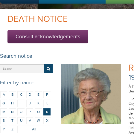
DEATH NOTICE
Consult acknowledgements
Search notice
R
1
Filter by name
À l
Béa
A
B
C
D
E
F
Ell
G
H
I
J
K
L
Guy
Jac
M
N
O
P
Q
R
de 
Mon
S
T
U
V
W
X
Béa
l’i
Y
Z
All
Ave