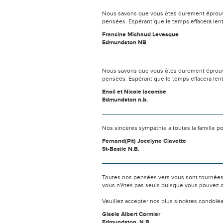
Nous savons que vous êtes durement éprouvés
pensées. Espérant que le temps effacera len
Francine Michaud Levesque
Edmundston NB
Nous savons que vous êtes durement éprouvés
pensées. Espérant que le temps effacera len
Enoil et Nicole lacombe
Edmundston n.b.
Nos sincères sympathie a toutes la famille p
Fernand(Pit) Jocelyne Clavette
St-Basile N.B.
Toutes nos pensées vers vous sont tournées 
vous n'êtes pas seuls puisque vous pouvez c
Veuillez accepter nos plus sincères condolé
Gisele Albert Cormier
Edmundston. N.B.