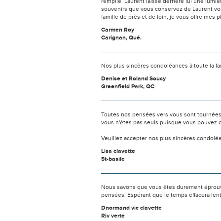
remplie. Laurent laisse derrière lui une lumi
souvenirs que vous conservez de Laurent vous 
famille de près et de loin, je vous offre mes
Carmen Roy
Carignan, Qué.
Nos plus sincères condoléances à toute la fam
Denise et Roland Soucy
Greenfield Park, QC
Toutes nos pensées vers vous sont tournées 
vous n'êtes pas seuls puisque vous pouvez c
Veuillez accepter nos plus sincères condolé
Lisa clavette
St-basile
Nous savons que vous êtes durement éprouvés
pensées. Espérant que le temps effacera len
Dnormand vic clavette
Riv verte