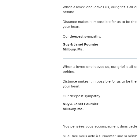
When a loved one leaves us, our grief is all
behind.
Distance makes it impossible for us to be th
your heart.
Our deepest sympathy.
Guy & Janet Fournier
Millbury, Ma.
When a loved one leaves us, our grief is all
behind.
Distance makes it impossible for us to be th
your heart.
Our deepest sympathy.
Guy & Janet Fournier
Millbury, Ma.
Nos pensées vous accompagnent dans cette
Que Dieu vous aide à surmonter une si pénib