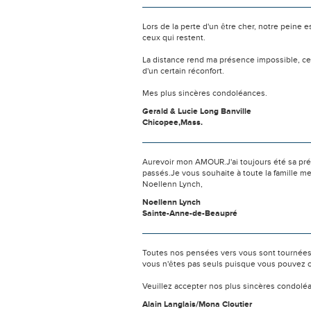
Lors de la perte d'un être cher, notre pein
ceux qui restent.
La distance rend ma présence impossible, c
d'un certain réconfort.
Mes plus sincères condoléances.
Gerald & Lucie Long Banville
Chicopee,Mass.
Aurevoir mon AMOUR.J'ai toujours été sa préf
passés.Je vous souhaite à toute la famille m
Noellenn Lynch,
Noellenn Lynch
Sainte-Anne-de-Beaupré
Toutes nos pensées vers vous sont tournées 
vous n'êtes pas seuls puisque vous pouvez c
Veuillez accepter nos plus sincères condolé
Alain Langlais/Mona Cloutier