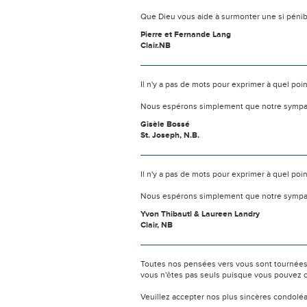
Que Dieu vous aide à surmonter une si pénib
Pierre et Fernande Lang
Clair.NB
Il n'y a pas de mots pour exprimer à quel poi
Nous espérons simplement que notre sympat
Gisèle Bossé
St. Joseph, N.B.
Il n'y a pas de mots pour exprimer à quel poi
Nous espérons simplement que notre sympat
Yvon Thibautl & Laureen Landry
Clair, NB
Toutes nos pensées vers vous sont tournées 
vous n'êtes pas seuls puisque vous pouvez c
Veuillez accepter nos plus sincères condolé