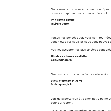
Nous savons que vous êtes durement éprouvés
pensées. Espérant que le temps effacera len
Pit et irena lizotte
Rivirere verte
Toutes nos pensées vers vous sont tournées 
vous n'êtes pas seuls puisque vous pouvez c
Veuillez accepter nos plus sincères condolé
Charles et france ouellette
Edmundston..xx
Nos plus sincères condoléances à la famille
Luc & Florence St-Jarre
St-Jacques, NB
Lors de la perte d'un être cher, notre pein
ceux qui restent.
La distance rend ma présence impossible, c