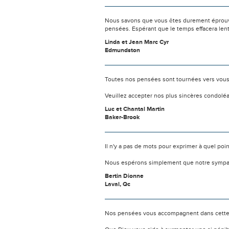
Nous savons que vous êtes durement éprouvés
pensées. Espérant que le temps effacera len
Linda et Jean Marc Cyr
Edmundston
Toutes nos pensées sont tournées vers vous l
Veuillez accepter nos plus sincères condolé
Luc et Chantal Martin
Baker-Brook
Il n'y a pas de mots pour exprimer à quel poi
Nous espérons simplement que notre sympat
Bertin Dionne
Laval, Qc
Nos pensées vous accompagnent dans cette