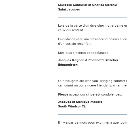
Louiselle Couturier et Charles Moreau
Saint Jacques
Lors de la perte d'un être cher, notre pein
ceux qui restent.
La distance rend ma présence impossible, c
d'un certain réconfort.
Mes plus sincères condoléances.
Jacques Gagnon & Etiennette Pelletier
Edmundston
Our thoughts are with you, bringing comfort 
can count on our sincere friendship when n
Please accept our sincerest condolences.
Jacques et Monique Madore
South Windsor Ct.
Il n'y a pas de mots pour exprimer à quel poi