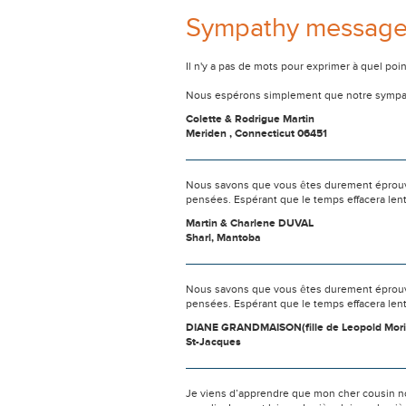
Sympathy messag
Il n'y a pas de mots pour exprimer à quel poi
Nous espérons simplement que notre sympat
Colette & Rodrigue Martin
Meriden , Connecticut 06451
Nous savons que vous êtes durement éprouvés
pensées. Espérant que le temps effacera len
Martin & Charlene DUVAL
Sharl, Mantoba
Nous savons que vous êtes durement éprouvés
pensées. Espérant que le temps effacera len
DIANE GRANDMAISON(fille de Leopold Mori
St-Jacques
Je viens d’apprendre que mon cher cousin nous