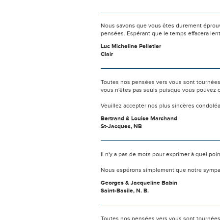
Nous savons que vous êtes durement éprouvés
pensées. Espérant que le temps effacera len
Luc Micheline Pelletier
Clair
Toutes nos pensées vers vous sont tournées 
vous n'êtes pas seuls puisque vous pouvez c
Veuillez accepter nos plus sincères condolé
Bertrand & Louise Marchand
St-Jacques, NB
Il n'y a pas de mots pour exprimer à quel poi
Nous espérons simplement que notre sympat
Georges & Jacqueline Babin
Saint-Basile, N. B.
Toutes nos pensées vers vous sont tournées 