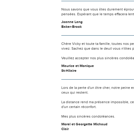
Nous savons que vous êtes durement éprouvés
pensées. Espérant que le temps effacera len
Joanne Lang
Baker-Brook
Chère Vicky et toute ta famille, toutes nos 
vivez. Sachez que dans le deuil vous n'êtes 
Veuillez accepter nos plus sincères condolé
Maurice et Monique
St-Hilaire
Lors de la perte d'un être cher, notre pein
ceux qui restent.
La distance rend ma présence impossible, c
d'un certain réconfort.
Mes plus sincères condoléances.
Morel et Georgette Michaud
Clair