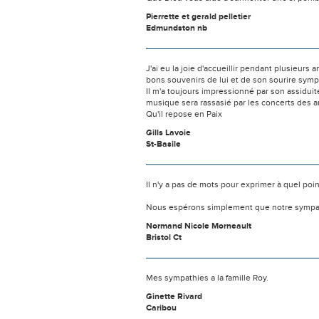
Pierrette et gerald pelletier
Edmundston nb
J'ai eu la joie d'accueillir pendant plusieur
bons souvenirs de lui et de son sourire sym
Il m'a toujours impressionné par son assidui
musique sera rassasié par les concerts des a
Qu'il repose en Paix
Gills Lavoie
St-Basile
Il n'y a pas de mots pour exprimer à quel poi
Nous espérons simplement que notre sympat
Normand Nicole Morneault
Bristol Ct
Mes sympathies a la famille Roy.
Ginette Rivard
Caribou