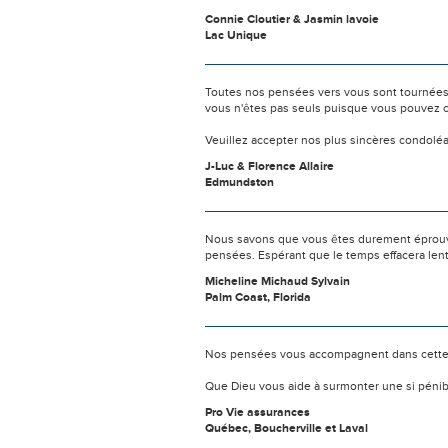
Connie Cloutier & Jasmin lavoie
Lac Unique
Toutes nos pensées vers vous sont tournées 
vous n'êtes pas seuls puisque vous pouvez c
Veuillez accepter nos plus sincères condolé
J-Luc & Florence Allaire
Edmundston
Nous savons que vous êtes durement éprouvés
pensées. Espérant que le temps effacera len
Micheline Michaud Sylvain
Palm Coast, Florida
Nos pensées vous accompagnent dans cette
Que Dieu vous aide à surmonter une si pénib
Pro Vie assurances
Québec, Boucherville et Laval