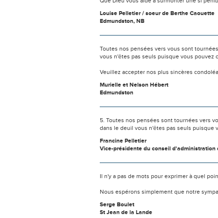
Que Dieu vous aide à surmonter une si pénib
Louise Pelletier / soeur de Berthe Caouette
Edmundston, NB
Toutes nos pensées vers vous sont tournées 
vous n'êtes pas seuls puisque vous pouvez c
Veuillez accepter nos plus sincères condolé
Murielle et Nelson Hébert
Edmundston
5. Toutes nos pensées sont tournées vers vo
dans le deuil vous n'êtes pas seuls puisque 
Francine Pelletier
Vice-présidente du conseil d'administration
Il n'y a pas de mots pour exprimer à quel poi
Nous espérons simplement que notre sympat
Serge Boulet
St Jean de la Lande