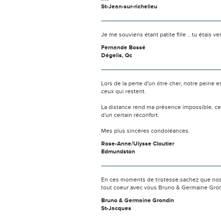
St-Jean-sur-richelieu
Je me souviens étant patite fille .. tu étais v
Fernande Bossé
Dégelis, Qc
Lors de la perte d'un être cher, notre pein
ceux qui restent.
La distance rend ma présence impossible, c
d'un certain réconfort.
Mes plus sincères condoléances.
Rose-Anne/Ulysse Cloutier
Edmundston
En ces moments de tristesse,sachez que nos
tout coeur avec vous Bruno & Germaine Gro
Bruno & Germaine Grondin
St-Jacques