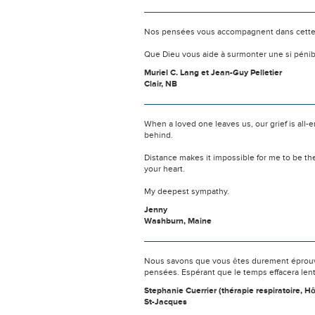
Nos pensées vous accompagnent dans cette
Que Dieu vous aide à surmonter une si pénib
Muriel C. Lang et Jean-Guy Pelletier
Clair, NB
When a loved one leaves us, our grief is all
behind.
Distance makes it impossible for me to be th
your heart.
My deepest sympathy.
Jenny
Washburn, Maine
Nous savons que vous êtes durement éprouvés
pensées. Espérant que le temps effacera len
Stephanie Cuerrier (thérapie respiratoire, 
St-Jacques