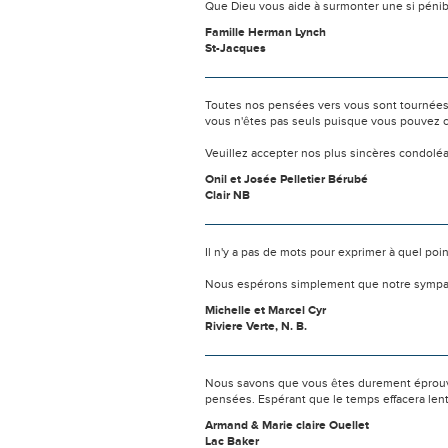
Que Dieu vous aide à surmonter une si pénib
Famille Herman Lynch
St-Jacques
Toutes nos pensées vers vous sont tournées 
vous n'êtes pas seuls puisque vous pouvez c
Veuillez accepter nos plus sincères condolé
Onil et Josée Pelletier Bérubé
Clair NB
Il n'y a pas de mots pour exprimer à quel poi
Nous espérons simplement que notre sympat
Michelle et Marcel Cyr
Riviere Verte, N. B.
Nous savons que vous êtes durement éprouvés
pensées. Espérant que le temps effacera len
Armand & Marie claire Ouellet
Lac Baker