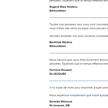
pensées. Espérant que le temps effacera len
Roger& Elise Nadeau
Edmundston
Toutes nos pensées vers vous sont tournées 
vous n'êtes pas seuls puisque vous pouvez c
Veuillez accepter nos plus sincères condolé
Berthilde Madore
Edmundston
Nous savons que vous êtes durement éprouvés
pensées. Espérant que le temps effacera len
Fernand Roussel
St-JACQUES
Il n'y a pas de mots pour exprimer à quel poi
Nous espérons simplement que notre sympat
Renette Michaud
St-Jacques, NB