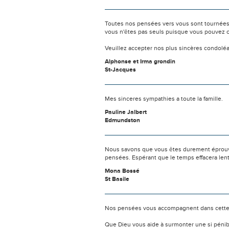
Toutes nos pensées vers vous sont tournées 
vous n'êtes pas seuls puisque vous pouvez c
Veuillez accepter nos plus sincères condolé
Alphonse et Irma grondin
St-Jacques
Mes sinceres sympathies a toute la famille.
Pauline Jalbert
Edmundston
Nous savons que vous êtes durement éprouvés
pensées. Espérant que le temps effacera len
Mona Bossé
St Basile
Nos pensées vous accompagnent dans cette
Que Dieu vous aide à surmonter une si pénib