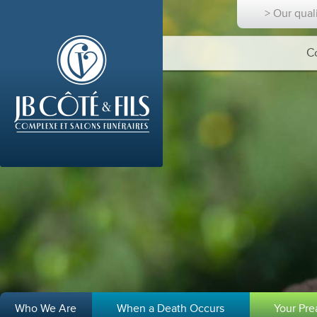
> Our qual
C
Who We Are
When a Death Occurs
Your Pr