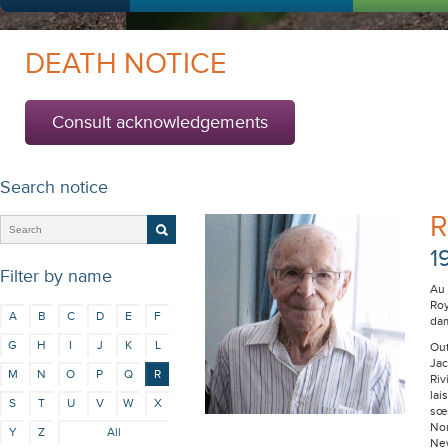
DEATH NOTICE
Consult acknowledgements
Search notice
R
1
Filter by name
Au 
Roy
A
B
C
D
E
F
da
G
H
I
J
K
L
Out
Jac
M
N
O
P
Q
R
Riv
lai
S
T
U
V
W
X
sœu
Nor
Y
Z
All
New