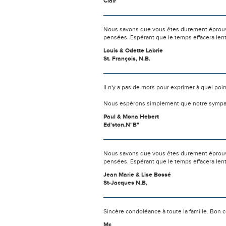
Clair
Nous savons que vous êtes durement éprouvés
pensées. Espérant que le temps effacera len
Louis & Odette Labrie
St. François, N.B.
Il n'y a pas de mots pour exprimer à quel poi
Nous espérons simplement que notre sympat
Paul & Mona Hebert
Ed'ston,N"B"
Nous savons que vous êtes durement éprouvés
pensées. Espérant que le temps effacera len
Jean Marie & Lise Bossé
St-Jacques N,B,
Sincère condoléance à toute la famille. Bon
Mc