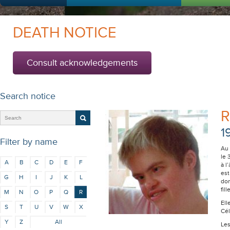
DEATH NOTICE
Consult acknowledgements
Search notice
R
1
Filter by name
Au 
le 
A
B
C
D
E
F
à l
est
G
H
I
J
K
L
dom
fil
M
N
O
P
Q
R
Ell
S
T
U
V
W
X
Cél
Y
Z
All
Les