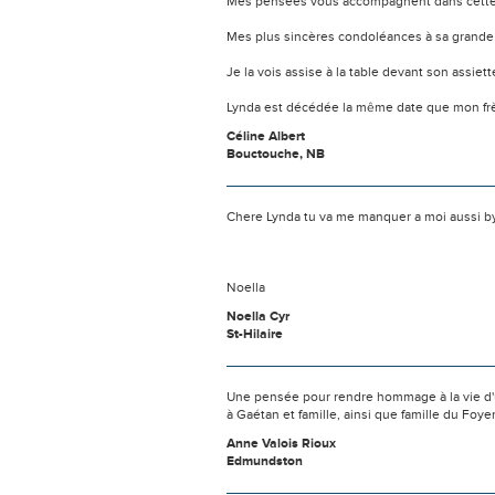
Mes pensées vous accompagnent dans cette
Mes plus sincères condoléances à sa grande 
Je la vois assise à la table devant son assiet
Lynda est décédée la même date que mon frère
Céline Albert
Bouctouche, NB
Chere Lynda tu va me manquer a moi aussi by
Noella
Noella Cyr
St-Hilaire
Une pensée pour rendre hommage à la vie d'
à Gaétan et famille, ainsi que famille du Foye
Anne Valois Rioux
Edmundston