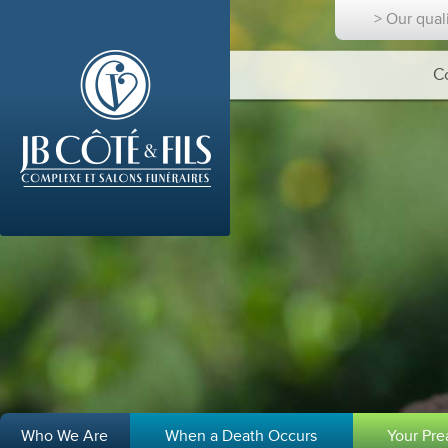
> Our qual
C
Who We Are
When a Death Occurs
Your Pr