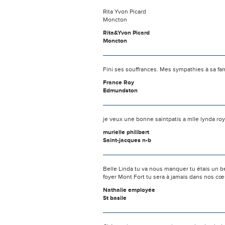
Rita Yvon Picard
Moncton
Rita&Yvon Picard
Moncton
Fini ses souffrances. Mes sympathies à sa fam
France Roy
Edmundston
je veux une bonne saintpatis a mlle lynda r
murielle philibert
Saint-jacques n-b
Belle Linda tu va nous manquer tu étais un be
foyer Mont Fort tu sera à jamais dans nos cœ
Nathalie employée
St basile