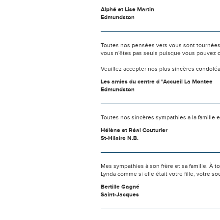
Alphé et Lise Martin
Edmundston
Toutes nos pensées vers vous sont tournées 
vous n'êtes pas seuls puisque vous pouvez c
Veuillez accepter nos plus sincères condolé
Les amies du centre d "Accueil La Montee
Edmundston
Toutes nos sincères sympathies a la famille e
Hélène et Réal Couturier
St-Hilaire N.B.
Mes sympathies à son frère et sa famille. À t
Lynda comme si elle était votre fille, votre so
Bertille Gagné
Saint-Jacques