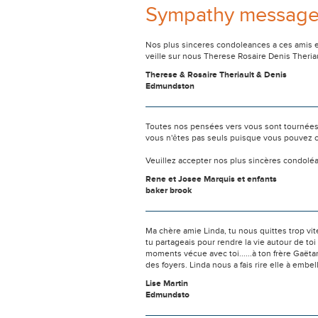
Sympathy messag
Nos plus sinceres condoleances a ces amis es
veille sur nous Therese Rosaire Denis Theria
Therese & Rosaire Theriault & Denis
Edmundston
Toutes nos pensées vers vous sont tournées 
vous n'êtes pas seuls puisque vous pouvez c
Veuillez accepter nos plus sincères condolé
Rene et Josee Marquis et enfants
baker brook
Ma chère amie Linda, tu nous quittes trop vit
tu partageais pour rendre la vie autour de to
moments vécue avec toi......à ton frère Gaëta
des foyers. Linda nous a fais rire elle à embel
Lise Martin
Edmundsto