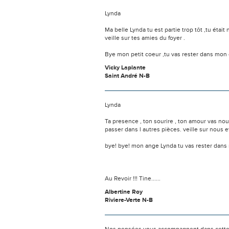
Lynda
Ma belle Lynda tu est partie trop tôt ,tu étai
veille sur tes amies du foyer .
Bye mon petit coeur ,tu vas rester dans mon c
Vicky Laplante
Saint André N-B
Lynda
Ta presence , ton sourire , ton amour vas no
passer dans l autres pièces. veille sur nous e
bye! bye! mon ange Lynda tu vas rester dans
Au Revoir !!! Tine......
Albertine Roy
Riviere-Verte N-B