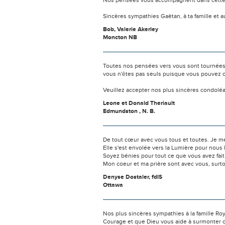
Nos pensées vous accompagnent dans cette
Sincères sympathies Gaëtan, à ta famille et a
Bob, Valerie Akerley
Moncton NB
Toutes nos pensées vers vous sont tournées 
vous n'êtes pas seuls puisque vous pouvez c
Veuillez accepter nos plus sincères condolé
Leone et Donald Theriault
Edmundston , N. B.
De tout cœur avec vous tous et toutes. Je me
Elle s'est envolée vers la Lumière pour nous 
Soyez bénies pour tout ce que vous avez fait
Mon coeur et ma prière sont avec vous, surto
Denyse Dostaler, fdlS
Ottawa
Nos plus sincères sympathies à la famille Roy
Courage et que Dieu vous aide à surmonter 