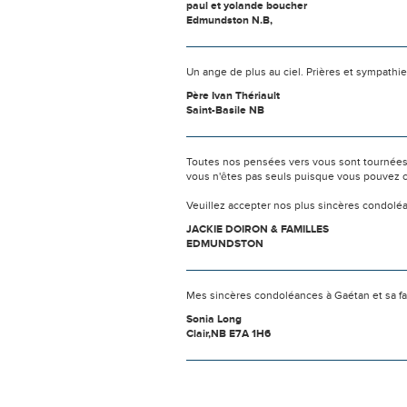
paul et yolande boucher
Edmundston N.B,
Un ange de plus au ciel. Prières et sympathi
Père Ivan Thériault
Saint-Basile NB
Toutes nos pensées vers vous sont tournées 
vous n'êtes pas seuls puisque vous pouvez c
Veuillez accepter nos plus sincères condolé
JACKIE DOIRON & FAMILLES
EDMUNDSTON
Mes sincères condoléances à Gaétan et sa fa
Sonia Long
Clair,NB E7A 1H6