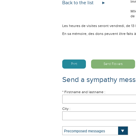
Imm
Back to the list
Mll
de 
Les heures de visites seront vendredi, de 13 h 
En sa mémoire, des dons peuvent être faits à
Print
Send Flowers
Send a sympathy mes
* Firstname and lastname :
City :