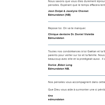
Nous savons que vous êtes durement éprouvés
pensées. Espérant que le temps effacera len
Jean Dalpé & Jocelyne Charest
Edmundston (NB)
Repose toi. On va te manquer.
Clinique dentaire Dr. Daniel Violette
Edmundston
Toutes nos condoléances à toi Gaétan et ta 
parents pour veiller sur toi et ta famille. N
beaucoup avec elle et la protégeait aussi . Il do
Dorice ,Eldon Lang
Edmundston NB.
Nos pensées vous accompagnent dans cette
Que Dieu vous aide à surmonter une si pénib
tina
edmundston