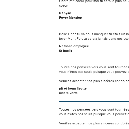
Chère ptit coeur pour moi tu sera le plus bel
coeur
Denyse
Foyer Montfort
Belle Linda tu va nous manquer tu étais un be
foyer Mont Fort tu sera à jamais dans nos cœ
Nathalie employée
St basile
Toutes nos pensées vers vous sont tournées 
vous n'êtes pas seuls puisque vous pouvez c
Veuillez accepter nos plus sincères condolé
pit et irena lizotte
riviere verte
Toutes nos pensées vers vous sont tournées 
vous n'êtes pas seuls puisque vous pouvez c
Veuillez accepter nos plus sincères condolé