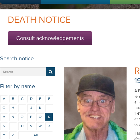
DEATH NOTICE
Consult acknowledgements
Search notice
R
1
Filter by name
À l
le 
A
B
C
D
E
F
à l
nou
G
H
I
J
K
L
il 
M
N
O
P
Q
R
et 
et 
S
T
U
V
W
X
Il 
Y
Z
All
(fe