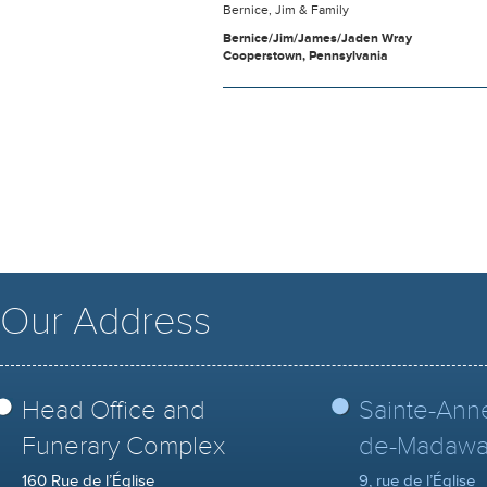
Bernice, Jim & Family
Bernice/Jim/James/Jaden Wray
Cooperstown, Pennsylvania
Our Address
Head Office and
Sainte-Ann
Funerary Complex
de-Madawa
160 Rue de l’Église
9, rue de l’Église