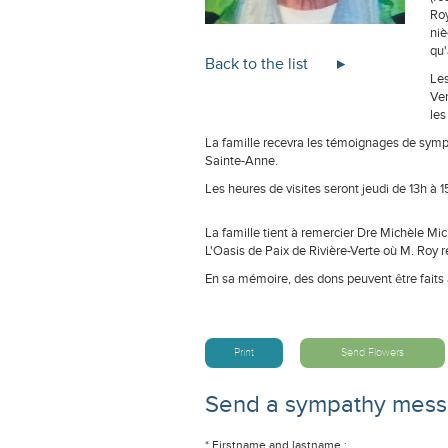
Roy
niè
qu'
Back to the list
Les
Ver
les
La famille recevra les témoignages de sympat
Sainte-Anne.
Les heures de visites seront jeudi de 13h à 1
La famille tient à remercier Dre Michèle Mic
L'Oasis de Paix de Rivière-Verte où M. Roy ré
En sa mémoire, des dons peuvent être faits 
Print
Send Flowers
Send a sympathy mes
* Firstname and lastname :