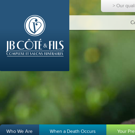
> Our qual
C
Who We Are
When a Death Occurs
Your Pr