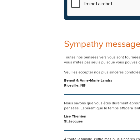
Sympathy messag
Toutes nos pensées vers vous sont tournées 
vous n'êtes pas seuls puisque vous pouvez c
Veuillez accepter nos plus sincères condolé
Benoît & Anne-Marie Landry
Riceville, NB
Nous savons que vous êtes durement éprouvés
pensées. Espérant que le temps effacera len
Lise Therrien
St Jacques
À toute la famille, j’offre mes plus sincères