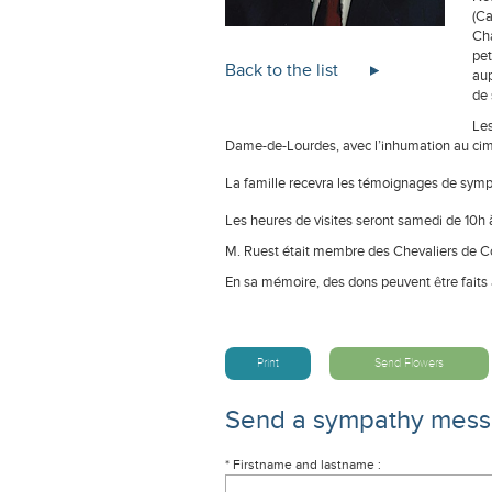
(Ca
Cha
pet
Back to the list
aup
de 
Les
Dame-de-Lourdes, avec l’inhumation au cime
La famille recevra les témoignages de sym
Les heures de visites seront samedi de 10h à 
M. Ruest était membre des Chevaliers de 
En sa mémoire, des dons peuvent être faits 
Print
Send Flowers
Send a sympathy mes
* Firstname and lastname :