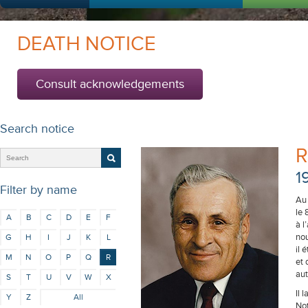
DEATH NOTICE
Consult acknowledgements
Search notice
R
1
Filter by name
Au
le 
A
B
C
D
E
F
à l
nou
G
H
I
J
K
L
il 
M
N
O
P
Q
R
et 
aut
S
T
U
V
W
X
Il 
Y
Z
All
Not