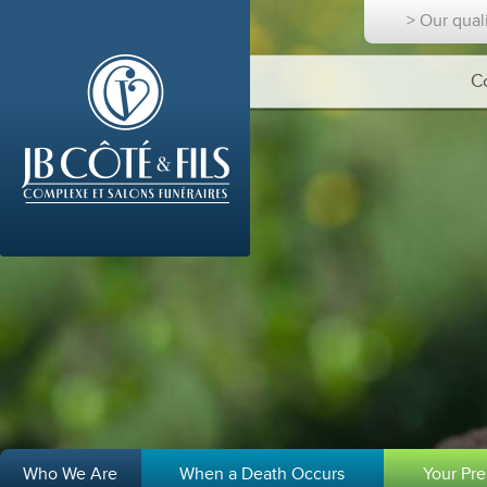
> Our qual
C
Who We Are
When a Death Occurs
Your Pr