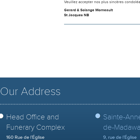
Veuillez accepter nos plus sincères condolé
Gerard & Solange Morneault
St Jacques NB
Our Address
Head Office and
Sainte-Ann
Funerary Complex
de-Madawa
160 Rue de l’Église
9, rue de l’Église