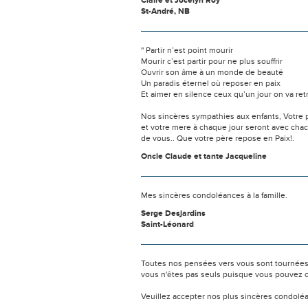
Claire et Jocelyn Roy
St-André, NB
'' Partir n’est point mourir
Mourir c’est partir pour ne plus souffrir
Ouvrir son âme à un monde de beauté
Un paradis éternel où reposer en paix
Et aimer en silence ceux qu’un jour on va retr
Nos sincères sympathies aux enfants, Votre 
et votre mere à chaque jour seront avec cha
de vous.. Que votre père repose en Paix!.
Oncle Claude et tante Jacqueline
Mes sincères condoléances à la famille.
Serge Desjardins
Saint-Léonard
Toutes nos pensées vers vous sont tournées 
vous n'êtes pas seuls puisque vous pouvez c
Veuillez accepter nos plus sincères condolé