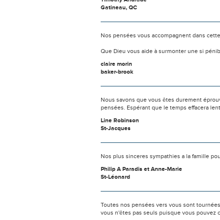
Gatineau, QC
Nos pensées vous accompagnent dans cette
Que Dieu vous aide à surmonter une si pénib
claire morin
baker-brook
Nous savons que vous êtes durement éprouvés
pensées. Espérant que le temps effacera len
Line Robinson
St-Jacques
Nos plus sinceres sympathies a la famille po
Philip A Paradis et Anne-Marie
St-Léonard
Toutes nos pensées vers vous sont tournées 
vous n'êtes pas seuls puisque vous pouvez c