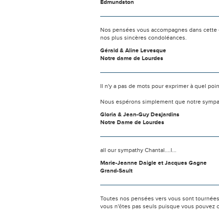
Edmundston
Nos pensées vous accompagnes dans cette ép
nos plus sincères condoléances.
Gérald & Aline Levesque
Notre dame de Lourdes
Il n'y a pas de mots pour exprimer à quel poi
Nous espérons simplement que notre sympat
Gloria & Jean-Guy Desjardins
Notre Dame de Lourdes
all our sympathy Chantal....l...
Marie-Jeanne Daigle et Jacques Gagne
Grand-Sault
Toutes nos pensées vers vous sont tournées 
vous n'êtes pas seuls puisque vous pouvez c