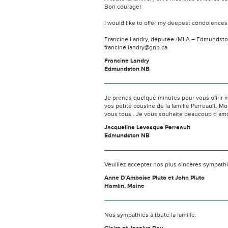
Bon courage!
I would like to offer my deepest condolences 
Francine Landry, députée /MLA – Edmundsto
francine.landry@gnb.ca
Francine Landry
Edmundston NB
Je prends quelque minutes pour vous offrir m
vos petite cousine de la famille Perreault. Mo
vous tous.. Je vous souhaite beaucoup d amo
Jacqueline Levesque Perreault
Edmundston NB
Veuillez accepter nos plus sincères sympathi
Anne D'Amboise Pluto et John Pluto
Hamlin, Maine
Nos sympathies à toute la famille.