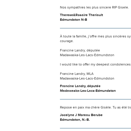
Nos sympathies les plus sincere RIP Gisele.
Therese&Rosaire Theriault
Edmundston N-B
À toute la famille, j’offre mes plus sincèr
courage.
Francine Landry, députée
Madawaska-Les-Lacs-Edmundston
I would like to offer my deepest condolences 
Francine Landry, MLA
Madawaska-Les-Lacs-Edmundston
Francine Landry, députée
Madawaska-Les-Lacs-Edmundston
Repose en paix ma chère Gisèle. Tu as été tra
Jocelyne J Moreau Berube
Edmundston, N.-B.