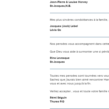
Jean-Pierre & Louise Harvey
St-Jacques,N.B.
Mes plus sincères condoléances à la famille, 
Jacques (Jack) Lebel
Lévis Qc
Nos pensées vous accompagnent dans cette
Que Dieu vous aide à surmonter une si pénib
Rino Levesque
St-Jacques
Toutes mes pensées sont tournées vers vous
Sachez que j'aurais bien aimé rencontrer Haro
vous et avec nous jusqu'à la fin.
Veillez accepter , vous et toute votre famill
Rémi Séguin
Thurso P.Q