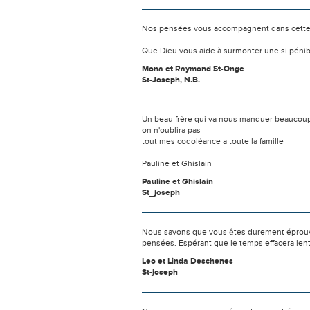
Nos pensées vous accompagnent dans cette
Que Dieu vous aide à surmonter une si pénib
Mona et Raymond St-Onge
St-Joseph, N.B.
Un beau frère qui va nous manquer beaucoup
on n'oublira pas
tout mes codoléance a toute la famille
Pauline et Ghislain
Pauline et Ghislain
St_joseph
Nous savons que vous êtes durement éprouvés
pensées. Espérant que le temps effacera len
Leo et Linda Deschenes
St-joseph