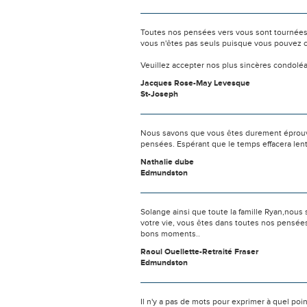
Toutes nos pensées vers vous sont tournées 
vous n'êtes pas seuls puisque vous pouvez c
Veuillez accepter nos plus sincères condolé
Jacques Rose-May Levesque
St-Joseph
Nous savons que vous êtes durement éprouvés
pensées. Espérant que le temps effacera len
Nathalie dube
Edmundston
Solange ainsi que toute la famille Ryan,nou
votre vie, vous êtes dans toutes nos pensées
bons moments..
Raoul Ouellette-Retraité Fraser
Edmundston
Il n'y a pas de mots pour exprimer à quel poi