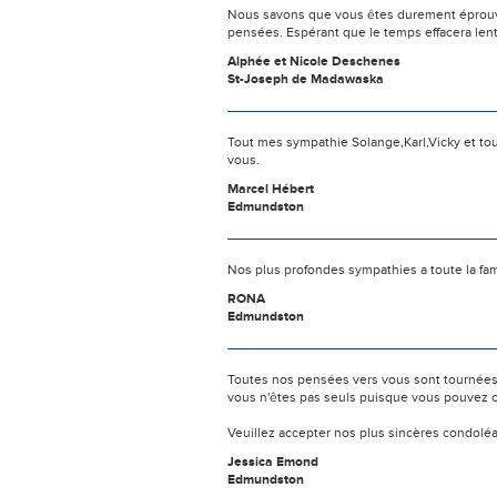
Nous savons que vous êtes durement éprouvés
pensées. Espérant que le temps effacera len
Alphée et Nicole Deschenes
St-Joseph de Madawaska
Tout mes sympathie Solange,Karl,Vicky et tou
vous.
Marcel Hébert
Edmundston
Nos plus profondes sympathies a toute la fa
RONA
Edmundston
Toutes nos pensées vers vous sont tournées 
vous n'êtes pas seuls puisque vous pouvez c
Veuillez accepter nos plus sincères condolé
Jessica Emond
Edmundston