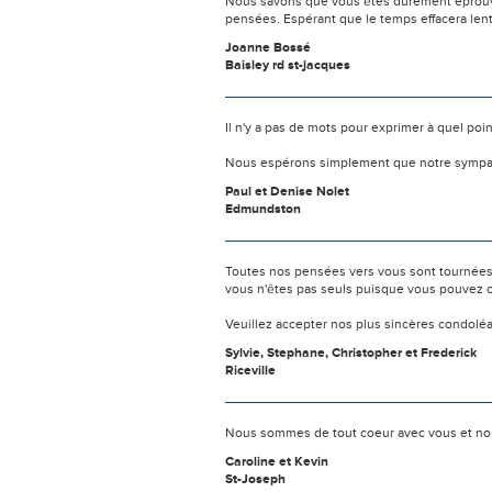
Nous savons que vous êtes durement éprouvés
pensées. Espérant que le temps effacera len
Joanne Bossé
Baisley rd st-jacques
Il n'y a pas de mots pour exprimer à quel poi
Nous espérons simplement que notre sympat
Paul et Denise Nolet
Edmundston
Toutes nos pensées vers vous sont tournées 
vous n'êtes pas seuls puisque vous pouvez c
Veuillez accepter nos plus sincères condolé
Sylvie, Stephane, Christopher et Frederick
Riceville
Nous sommes de tout coeur avec vous et nou
Caroline et Kevin
St-Joseph