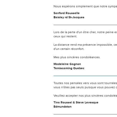
Nous espérons simplement que notre sympat
Sanford Rousselle
Baisley rd St-Jacques
Lors de la perte d'un être cher, notre pein
ceux qui restent.
La distance rend ma présence impossible, c
d'un certain réconfort.
Mes plus sincères condoléances.
Madeleine Gagnon
Temiscaming Quebec
Toutes nos pensées vers vous sont tournées 
vous n'êtes pas seuls puisque vous pouvez c
Veuillez accepter nos plus sincères condolé
Tina Roussel & Steve Levesque
Edmundston