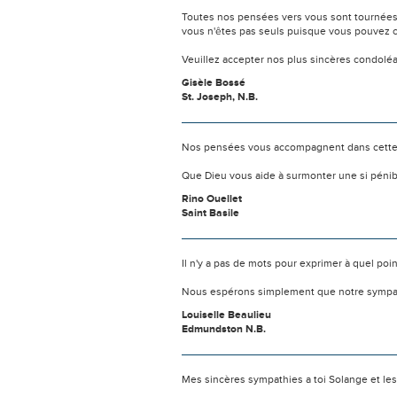
Toutes nos pensées vers vous sont tournées 
vous n'êtes pas seuls puisque vous pouvez c
Veuillez accepter nos plus sincères condolé
Gisèle Bossé
St. Joseph, N.B.
Nos pensées vous accompagnent dans cette
Que Dieu vous aide à surmonter une si pénib
Rino Ouellet
Saint Basile
Il n'y a pas de mots pour exprimer à quel poi
Nous espérons simplement que notre sympat
Louiselle Beaulieu
Edmundston N.B.
Mes sincères sympathies a toi Solange et le