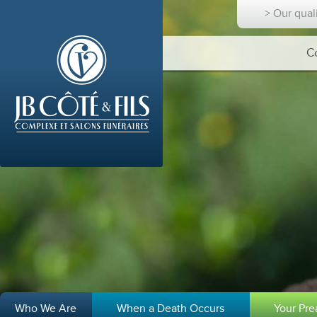
> Our qual
C
Who We Are
When a Death Occurs
Your Pr