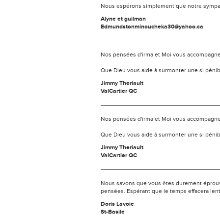
Nous espérons simplement que notre sympat
Alyne et guilman
Edmundstonminoucheka30@yahoo.ca
Nos pensées d'irma et Moi vous accompagnen
Que Dieu vous aide à surmonter une si pénib
Jimmy Theriault
ValCartier QC
Nos pensées d'irma et Moi vous accompagnen
Que Dieu vous aide à surmonter une si pénib
Jimmy Theriault
ValCartier QC
Nous savons que vous êtes durement éprouvés
pensées. Espérant que le temps effacera len
Doris Lavoie
St-Basile