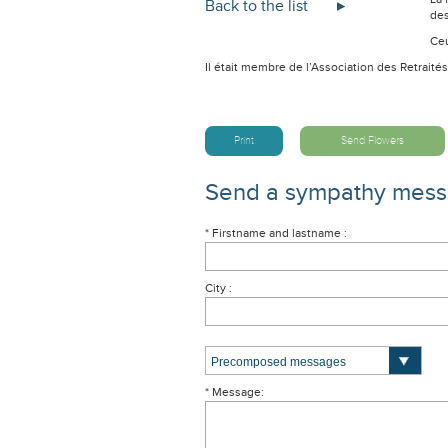
Back to the list
des
Ceu
Il était membre de l’Association des Retraités
Print
Send Flowers
Send a sympathy mes
* Firstname and lastname :
City :
* Message: