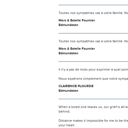
Toutes nos sympathies vas à votre famille.
Marc & Estelle Fournier
Edmundston
Toutes nos sympathies vas à votre famille.
Marc & Estelle Fournier
Edmundston
Il n'y a pas de mots pour exprimer à quel poi
Nous espérons simplement que notre sympat
CLAIRENCE PLOURDE
Edmundston
When a loved one leaves us, our grief is all
behind.
Distance makes it impossible for me to be th
your heart.