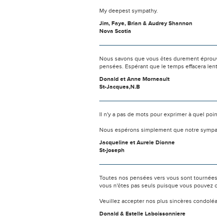
My deepest sympathy.
Jim, Faye, Brian & Audrey Shannon
Nova Scotia
Nous savons que vous êtes durement éprouvés
pensées. Espérant que le temps effacera len
Donald et Anne Morneault
St-Jacques,N.B
Il n'y a pas de mots pour exprimer à quel poi
Nous espérons simplement que notre sympat
Jacqueline et Aurele Dionne
St-joseph
Toutes nos pensées vers vous sont tournées 
vous n'êtes pas seuls puisque vous pouvez c
Veuillez accepter nos plus sincères condolé
Donald & Estelle Laboissonniere