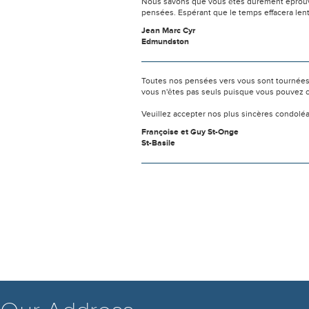
Nous savons que vous êtes durement éprouvés
pensées. Espérant que le temps effacera len
Jean Marc Cyr
Edmundston
Toutes nos pensées vers vous sont tournées 
vous n'êtes pas seuls puisque vous pouvez c
Veuillez accepter nos plus sincères condolé
Françoise et Guy St-Onge
St-Basile