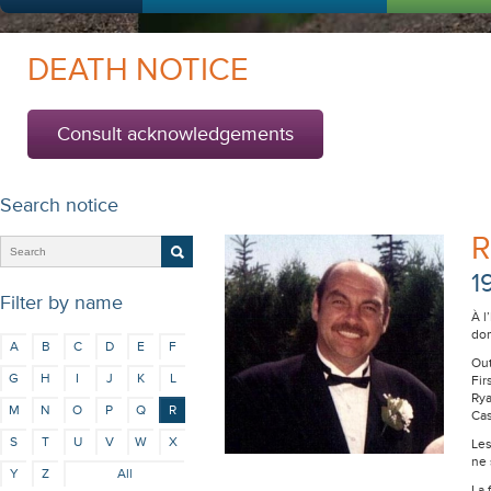
DEATH NOTICE
Consult acknowledgements
Search notice
R
1
Filter by name
À l
dom
A
B
C
D
E
F
Out
G
H
I
J
K
L
Fir
Rya
M
N
O
P
Q
R
Cas
S
T
U
V
W
X
Les
ne 
Y
Z
All
La 