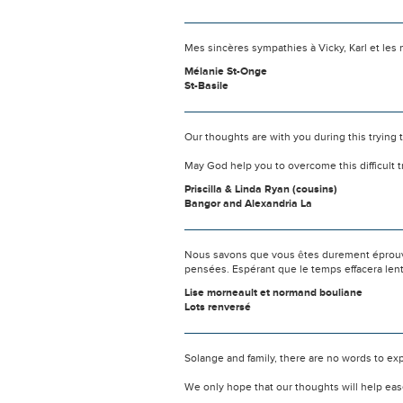
Mes sincères sympathies à Vicky, Karl et les
Mélanie St-Onge
St-Basile
Our thoughts are with you during this trying 
May God help you to overcome this difficult t
Priscilla & Linda Ryan (cousins)
Bangor and Alexandria La
Nous savons que vous êtes durement éprouvés
pensées. Espérant que le temps effacera len
Lise morneault et normand bouliane
Lots renversé
Solange and family, there are no words to exp
We only hope that our thoughts will help ease