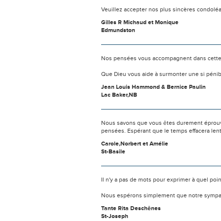
Veuillez accepter nos plus sincères condolé
Gilles R Michaud et Monique
Edmundston
Nos pensées vous accompagnent dans cette
Que Dieu vous aide à surmonter une si pénib
Jean Louis Hammond & Bernice Paulin
Lac Baker,NB
Nous savons que vous êtes durement éprouvés
pensées. Espérant que le temps effacera len
Carole,Norbert et Amélie
St-Basile
Il n'y a pas de mots pour exprimer à quel poi
Nous espérons simplement que notre sympat
Tante Rita Deschênes
St-Joseph