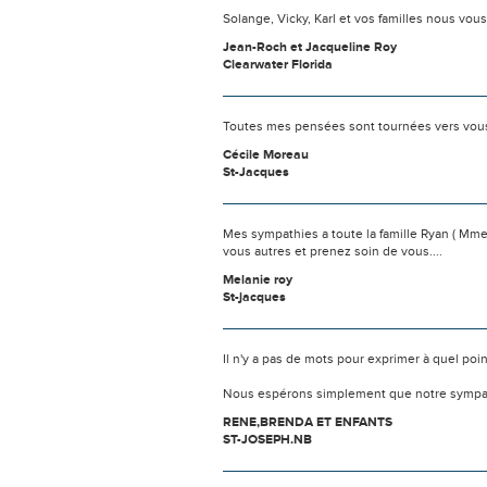
Solange, Vicky, Karl et vos familles nous v
Jean-Roch et Jacqueline Roy
Clearwater Florida
Toutes mes pensées sont tournées vers vous 
Cécile Moreau
St-Jacques
Mes sympathies a toute la famille Ryan ( Mme 
vous autres et prenez soin de vous....
Melanie roy
St-jacques
Il n'y a pas de mots pour exprimer à quel poi
Nous espérons simplement que notre sympat
RENE,BRENDA ET ENFANTS
ST-JOSEPH.NB