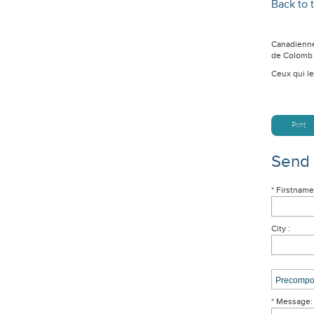
Back to t
Canadienne
de Colomb 
Ceux qui le
Print
Send
* Firstname
City :
* Message: