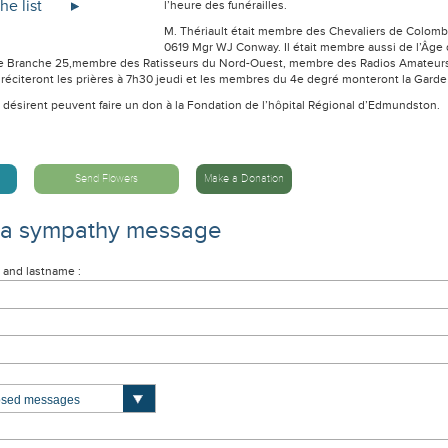
he list
l’heure des funérailles.
M. Thériault était membre des Chevaliers de Colom
0619 Mgr WJ Conway. Il était membre aussi de l’Âge
 Branche 25,membre des Ratisseurs du Nord-Ouest, membre des Radios Amateurs,
réciteront les prières à 7h30 jeudi et les membres du 4e degré monteront la Garde
 désirent peuvent faire un don à la Fondation de l’hôpital Régional d’Edmundston.
Send Flowers
Make a Donation
 a sympathy message
 and lastname :