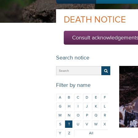
DEATH NOTICE
Consult acknowledgement
Search notice
Filter by name
A
B
C
D
E
F
G
H
I
J
K
L
M
N
O
P
Q
R
S
T
U
V
W
X
Y
Z
All