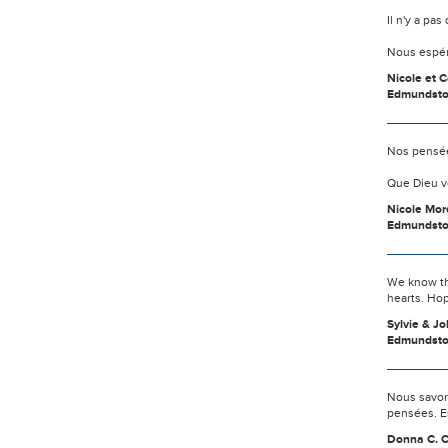
Il n'y a pa
Nous espér
Nicole et 
Edmundsto
Nos pensée
Que Dieu v
Nicole Mor
Edmundst
We know tha
hearts. Hop
Sylvie & J
Edmundst
Nous savon
pensées. E
Donna C. C