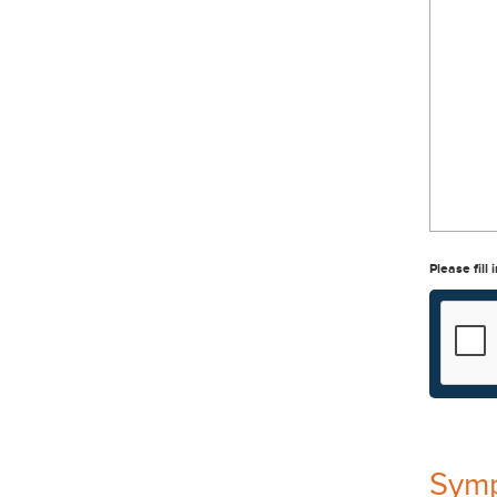
Please fill 
Sym