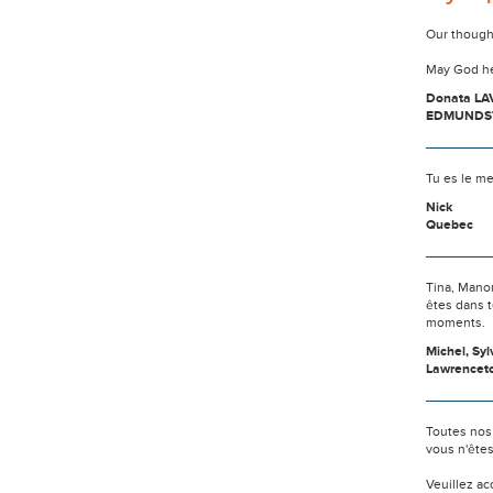
Our thought
May God hel
Donata LA
EDMUNDST
Tu es le m
Nick
Quebec
Tina, Mano
êtes dans t
moments.
Michel, Syl
Lawrencet
Toutes nos
vous n'ête
Veuillez a