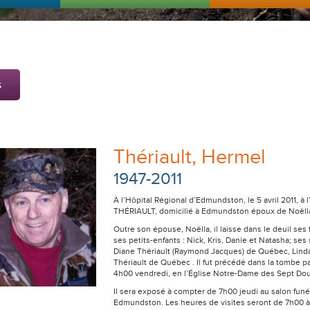
s
Thériault, Hermel
1947-2011
À l’Hôpital Régional d’Edmundston, le 5 avril 2011, 
THÉRIAULT, domicilié à Edmundston époux de Noëlla
Outre son épouse, Noëlla, il laisse dans le deuil ses f
ses petits-enfants : Nick, Kris, Danie et Natasha; s
Diane Thériault (Raymond Jacques) de Québec, Linda
Thériault de Québec . Il fut précédé dans la tombe par
4h00 vendredi, en l’Église Notre-Dame des Sept Doul
Il sera exposé à compter de 7h00 jeudi au salon funér
Edmundston. Les heures de visites seront de 7h00 à