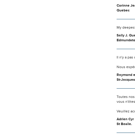
Corinne Jea
Quebec
My deepest
Sally J. Qu
Edmundst
Il n'y a pa
Nous espér
Raymond e
St-Jacques
Toutes nos
vous n'ête
Veuillez a
Adrien Cyr
St Basile.