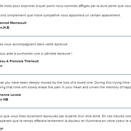
s de mots pour exprimer à quel point nous sommes affligés par la dure perte que vou
ons simplement que notre sympathie vous apportera un certain apaisement.
Conrad Morneault
n,N.B.
s vous accompagnent dans cette épreuve.
ous aide à surmonter une si pénible épreuve !
eau & Francois Thériault
on
t you have been deeply moved by the loss of a loved one. During this trying time in
ing that time will slowly erase the pain in your heart and unveil the memory of hap
ohanne Lavoie
on NB
s que vous êtes durement éprouvés par la perte d'un être aimé. En ces heures som
spérant que le temps effacera lentement la douleur et illuminera en votre coeur l
yr