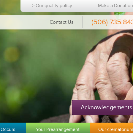
> Our quality policy
Make a Donatio
(506) 735.84
Contact Us
Acknowledgements
 Occurs
Your Prearrangement
Our crematoriu