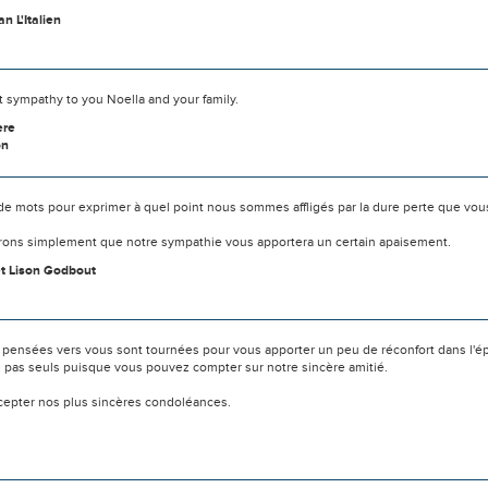
n L'Italien
 sympathy to you Noella and your family.
ere
on
s de mots pour exprimer à quel point nous sommes affligés par la dure perte que vou
ons simplement que notre sympathie vous apportera un certain apaisement.
t Lison Godbout
 pensées vers vous sont tournées pour vous apporter un peu de réconfort dans l'é
s pas seuls puisque vous pouvez compter sur notre sincère amitié.
ccepter nos plus sincères condoléances.