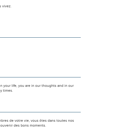
s vivez.
 your life, you are in our thoughts and in our
py times.
bres de votre vie, vous êtes dans toutes nos
e souvenir des bons moments.