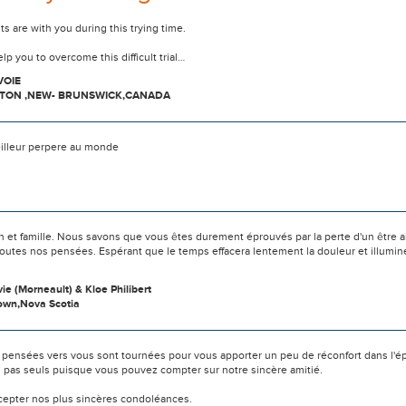
s are with you during this trying time.
p you to overcome this difficult trial…
VOIE
ON ,NEW- BRUNSWICK,CANADA
eilleur perpere au monde
n et famille. Nous savons que vous êtes durement éprouvés par la perte d'un être 
outes nos pensées. Espérant que le temps effacera lentement la douleur et illumin
vie (Morneault) & Kloe Philibert
own,Nova Scotia
 pensées vers vous sont tournées pour vous apporter un peu de réconfort dans l'é
s pas seuls puisque vous pouvez compter sur notre sincère amitié.
ccepter nos plus sincères condoléances.