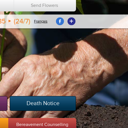
n
Send Flowers
35
(24/7)
Français
Death Notice
m
Bereavement Counselling