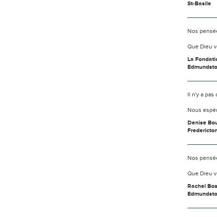
St-Basile
Nos pensée
Que Dieu v
La Fondati
Edmundst
Il n'y a pa
Nous espér
Denise Bo
Fredericto
Nos pensée
Que Dieu v
Rachel Bos
Edmundst