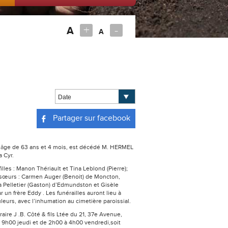
+
-
A
A
Partager sur facebook
à l’âge de 63 ans et 4 mois, est décédé M. HERMEL
 Cyr.
illes : Manon Thériault et Tina Leblond (Pierre);
es sœurs : Carmen Auger (Benoit) de Moncton,
 Pelletier (Gaston) d’Edmundston et Gisèle
 un frère Eddy . Les funérailles auront lieu à
eurs, avec l’inhumation au cimetière paroissial.
aire J .B. Côté & fils Ltée du 21, 37e Avenue,
 9h00 jeudi et de 2h00 à 4h00 vendredi,soit