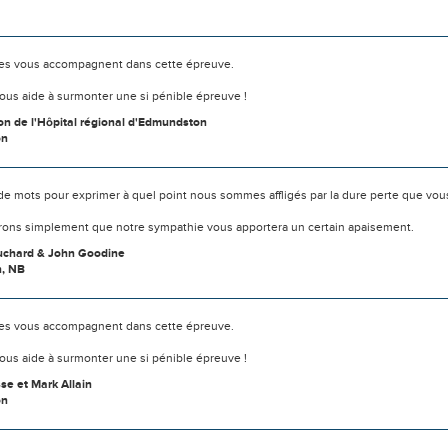
s vous accompagnent dans cette épreuve.
ous aide à surmonter une si pénible épreuve !
on de l'Hôpital régional d'Edmundston
on
s de mots pour exprimer à quel point nous sommes affligés par la dure perte que vou
ons simplement que notre sympathie vous apportera un certain apaisement.
uchard & John Goodine
n, NB
s vous accompagnent dans cette épreuve.
ous aide à surmonter une si pénible épreuve !
se et Mark Allain
on