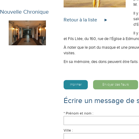
M. 
Nouvelle Chronique
Il 
sal
Retour à la liste
d'
Il 
et Fils Ltée, du 160, rue de l'Église à Edmun
À noter que le port du masque et une preuve
visites.
En sa mémoire, des dons peuvent être faits 
Imprimer
Envoyer des fleurs
Écrire un message de 
* Prénom et nom :
Ville :