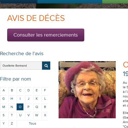
AVIS DE DÉCÈS
Consulter les remerciements
Recherche de l'avis
O
1
Filtre par nom
Au 
le 
A
B
C
D
E
F
à l
nou
G
H
I
J
K
L
ell
et 
M
N
O
P
Q
R
Ell
S
T
U
V
W
X
(Ga
Ann
Y
Z
Tous
"Co