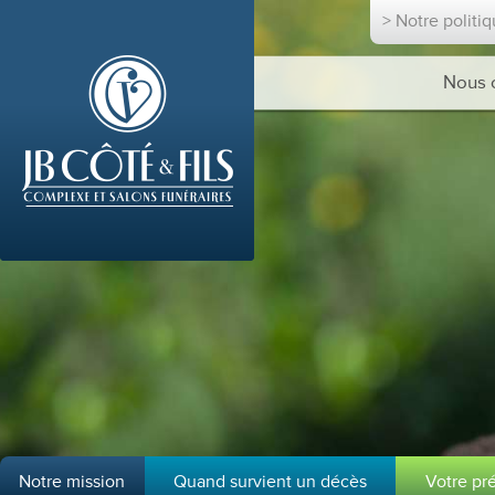
> Notre politi
Nous 
Notre mission
Quand survient un décès
Votre pr