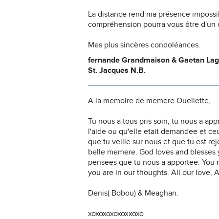
La distance rend ma présence impossi
compréhension pourra vous être d'un c
Mes plus sincères condoléances.
fernande Grandmaison & Gaetan La
St. Jacques N.B.
A la memoire de memere Ouellette,
Tu nous a tous pris soin, tu nous a ap
l'aide ou qu'elle etait demandee et ceux
que tu veille sur nous et que tu est r
belle memere. God loves and blesses y
pensees que tu nous a apportee. You 
you are in our thoughts. All our love,
Denis( Bobou) & Meaghan.
xoxoxoxoxoxxoxo