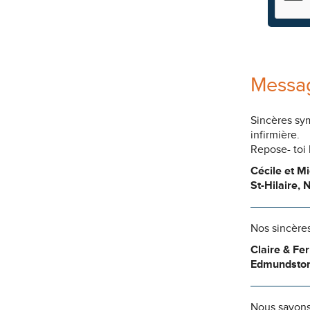
Messag
Sincères sym
infirmière.
Repose- toi
Cécile et Mi
St-Hilaire, 
Nos sincère
Claire & Fe
Edmundsto
Nous savons