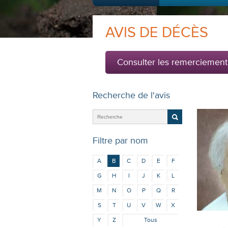
AVIS DE DÉCÈS
Consulter les remerciement
Recherche de l'avis
Filtre par nom
A
B
C
D
E
F
G
H
I
J
K
L
M
N
O
P
Q
R
S
T
U
V
W
X
Y
Z
Tous