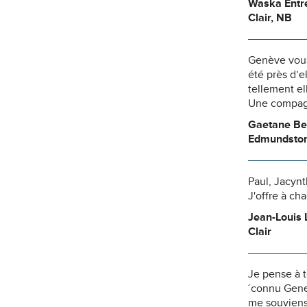
Waska Entre
Clair, NB
Genève vous 
été près d’el
tellement el
Une compagn
Gaetane Be
Edmundsto
Paul, Jacynt
J'offre à c
Jean-Louis 
Clair
Je pense à t
´connu Genev
me souviens 