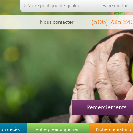
> Notre politique de qualité
Faire un don
(506) 735.84
Nous contacter
Remerciements
 un décès
Votre préarrangement
Notre crématoriu