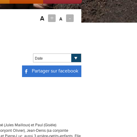
+
-
A
A
Partager sur facebook
é (Jules Mailloux) et Paul (Gisèle)
njoint Olivier), Jean-Denis (sa conjointe
 Pierre-Luc, aussi 3 arrière-petits-enfants. Elle