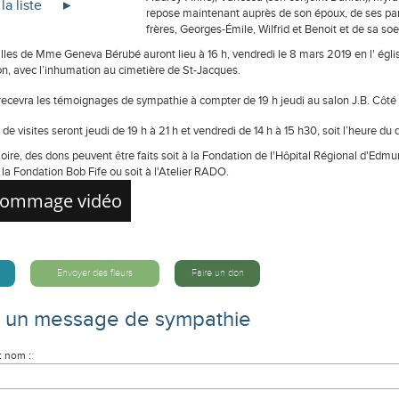
la liste
repose maintenant auprès de son époux, de ses pare
frères, Georges-Émile, Wilfrid et Benoit et de sa soe
illes de Mme Geneva Bérubé auront lieu à 16 h, vendredi le 8 mars 2019 en l' ég
, avec l’inhumation au cimetière de St-Jacques.
recevra les témoignages de sympathie à compter de 19 h jeudi au salon J.B. Côté &
de visites seront jeudi de 19 h à 21 h et vendredi de 14 h à 15 h30, soit l’heure du 
ire, des dons peuvent être faits soit à la Fondation de l'Hôpital Régional d'Edm
à la Fondation Bob Fife ou soit à l'Atelier RADO.
ommage vidéo
Envoyer des fleurs
Faire un don
e un message de sympathie
t nom :