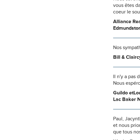
vous êtes da
coeur le so
Alliance Rea
Edmundsto
Nos sympathi
Bill & Clair
Il n'y a pas
Nous espéro
Guildo etLo
Lac Baker N
Paul, Jacynt
et nous prio
que tous no