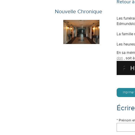
Retour à 
Nouvelle Chronique
Les funéra
Edmundston
La famille 
Les heures 
En sa mémo
don
, soit 
H
Imprimer
Écrir
* Prénom e