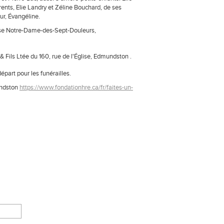
nts, Elie Landry et Zéline Bouchard, de ses
ur, Évangéline.
lise Notre-Dame-des-Sept-Douleurs,
 Fils Ltée du 160, rue de l'Église, Edmundston .
départ pour les funérailles.
undston
https://www.fondationhre.ca/fr/faites-un-