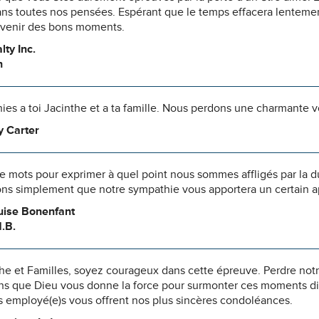
ns toutes nos pensées. Espérant que le temps effacera lentement
uvenir des bons moments.
lty Inc.
n
es a toi Jacinthe et a ta famille. Nous perdons une charmante v
cy Carter
 de mots pour exprimer à quel point nous sommes affligés par la 
ns simplement que notre sympathie vous apportera un certain 
uise Bonenfant
.B.
he et Familles, soyez courageux dans cette épreuve. Perdre notr
ns que Dieu vous donne la force pour surmonter ces moments diff
s employé(e)s vous offrent nos plus sincères condoléances.