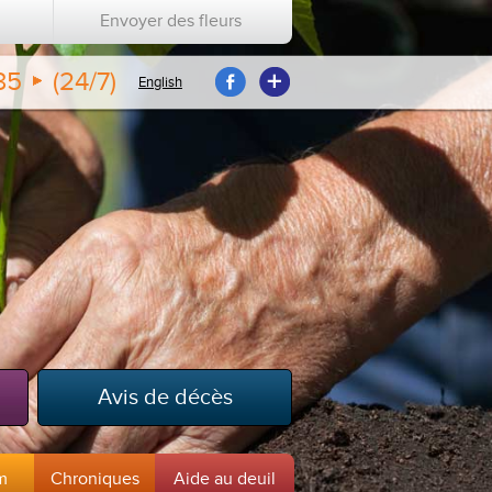
Envoyer des fleurs
35
(24/7)
English
Avis de décès
m
Chroniques
Aide au deuil