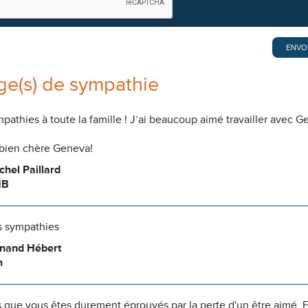
e(s) de sympathie
pathies à toute la famille ! J’ai beaucoup aimé travailler avec Ge
 bien chère Geneva!
chel Paillard
NB
s sympathies
rnand Hébert
n
 que vous êtes durement éprouvés par la perte d'un être aimé. E