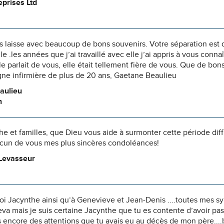
prises Ltd
laisse avec beaucoup de bons souvenirs. Votre séparation est dif
le .les années que j’ai travaillé avec elle j’ai appris à vous conn
le parlait de vous, elle était tellement fière de vous. Que de bon
e infirmière de plus de 20 ans, Gaetane Beaulieu
aulieu
n
he et familles, que Dieu vous aide à surmonter cette période diffi
hacun de vous mes plus sincères condoléances!
Levasseur
oi Jacynthe ainsi qu’à Genevieve et Jean-Denis ....toutes mes sy
a mais je suis certaine Jacynthe que tu es contente d’avoir pas
encore des attentions que tu avais eu au décès de mon père....