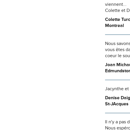
viennent...
Colette et D
Colette Turc
Montreal
Nous savons
vous êtes da
coeur le so
Joan Micha
Edmundston
Jacynthe et 
Denise Daig
St-JAcques
Il n'y a pas
Nous espéro