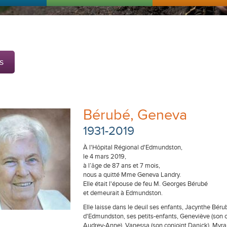
s
Bérubé, Geneva
1931-2019
À l'Hôpital Régional d'Edmundston,
le 4 mars 2019,
à l’âge de 87 ans et 7 mois,
nous a quitté Mme Geneva Landry.
Elle était l'épouse de feu M. Georges Bérubé
et demeurait à Edmundston.
Elle laisse dans le deuil ses enfants, Jacynthe Bérub
d'Edmundston, ses petits-enfants, Geneviève (son co
Audrey-Anne), Vanessa (son conjoint Danick), Myra et