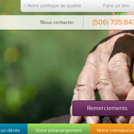
> Notre politique de qualité
Faire un don
(506) 735.84
Nous contacter
Remerciements
 un décès
Votre préarrangement
Notre crématoriu