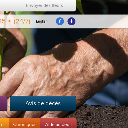
Envoyer des fleurs
35
(24/7)
English
Avis de décès
m
Chroniques
Aide au deuil