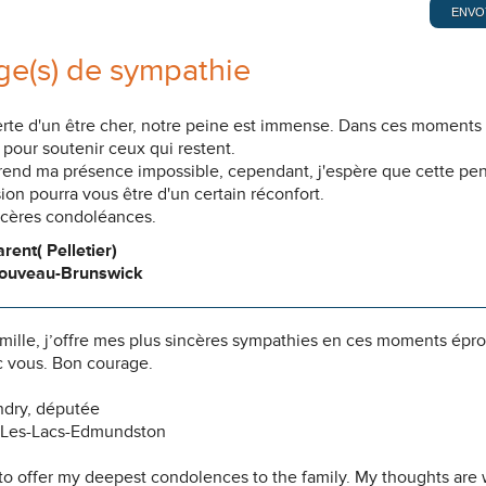
e(s) de sympathie
erte d'un être cher, notre peine est immense. Dans ces moments
pour soutenir ceux qui restent.
 rend ma présence impossible, cependant, j'espère que cette pe
n pourra vous être d'un certain réconfort.
ncères condoléances.
rent( Pelletier)
Nouveau-Brunswick
amille, j’offre mes plus sincères sympathies en ces moments épr
 vous. Bon courage.
ndry, députée
Les-Lacs-Edmundston
 to offer my deepest condolences to the family. My thoughts are w