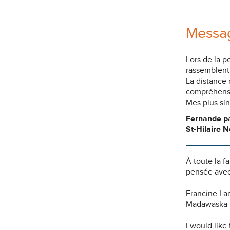
Messag
Lors de la p
rassemblent 
La distance
compréhensio
Mes plus si
Fernande pa
St-Hilaire 
À toute la f
pensée avec
Francine La
Madawaska-
I would like