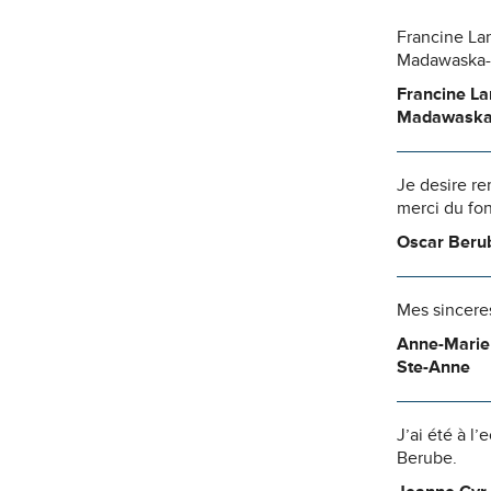
Francine La
Madawaska-
Francine La
Madawaska
Je desire re
merci du fo
Oscar Berub
Mes sinceres
Anne-Marie
Ste-Anne
J’ai été à l
Berube.