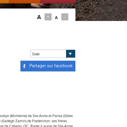
+
-
A
A
Partager sur facebook
Jocelyn (Micheline) de Ste-Anne et Parise (Gilles
(Sadegh Zamiri) de Fredericton, ses frères,
te) de Cabano, QC, Roger (Lauria) de Ste-Anne