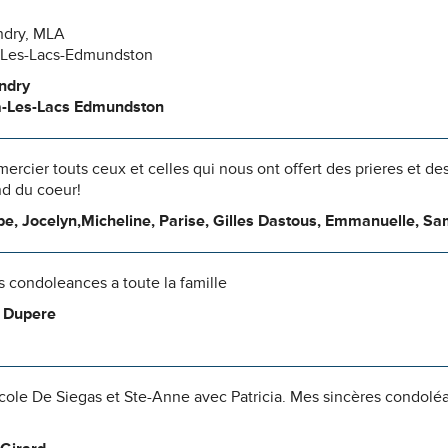
ndry, MLA
Les-Lacs-Edmundston
ndry
-Les-Lacs Edmundston
mercier touts ceux et celles qui nous ont offert des prieres et 
nd du coeur!
e, Jocelyn,Micheline, Parise, Gilles Dastous, Emmanuelle, Sam,
 condoleances a toute la famille
 Dupere
’ecole De Siegas et Ste-Anne avec Patricia. Mes sincères condoléan