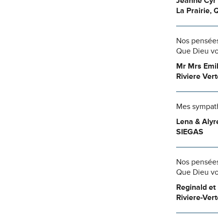
Jeanne Cyr 
La Prairie, 
Nos pensées
Que Dieu vo
Mr Mrs Emi
Riviere Ver
Mes sympathi
Lena & Alyr
SIEGAS
Nos pensées
Que Dieu vo
Reginald et
Riviere-Vert