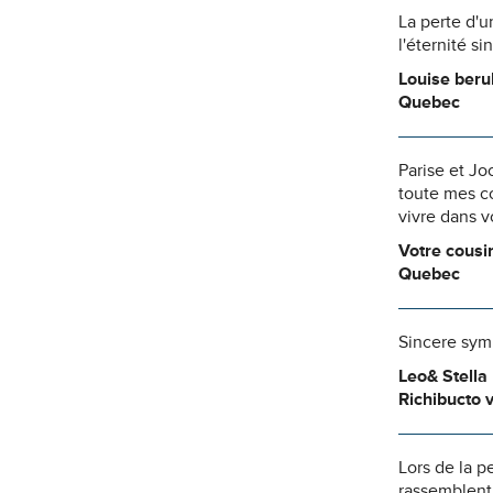
La perte d'u
l'éternité s
Louise beru
Quebec
Parise et Jo
toute mes co
vivre dans v
Votre cous
Quebec
Sincere symp
Leo& Stella
Richibucto v
Lors de la p
rassemblent 