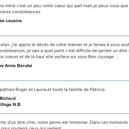
ne mère c'est un peu notre coeur qui part mais je peux vous que l
incères condoleances
be cousine
celyn, j'ai appris le décès de votre maman et je tenais à vous s
ndoléances, je sais à quel point c'est difficile de perdre un être
os coeurs et de là haut elle veillera sur vous.Bon courage....
ine Anne Bérubé
athies Roger et Lauria et toute la famille de Patricia
 Richard
illage N.B.
erte d'un être cher, notre peine est immense. Dans ces moments
pour soutenir ceux qui restent.