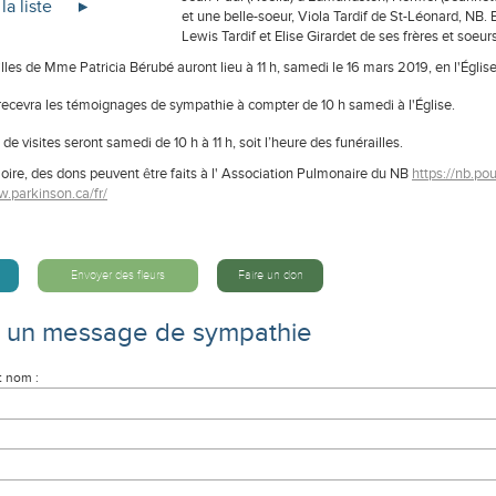
la liste
et une belle-soeur, Viola Tardif de St-Léonard, NB.
Lewis Tardif et Elise Girardet de ses frères et soeurs
lles de Mme Patricia Bérubé auront lieu à 11 h, samedi le 16 mars 2019, en l'Égli
 recevra les témoignages de sympathie à compter de 10 h samedi à l'Église.
de visites seront samedi de 10 h à 11 h, soit l’heure des funérailles.
ire, des dons peuvent être faits à l' Association Pulmonaire du NB
https://nb.po
w.parkinson.ca/fr/
Envoyer des fleurs
Faire un don
e un message de sympathie
t nom :