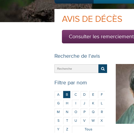
AVIS DE DÉCÈS
Consulter les remerciement
Recherche de l'avis
Filtre par nom
A
B
C
D
E
F
G
H
I
J
K
L
M
N
O
P
Q
R
S
T
U
V
W
X
Y
Z
Tous