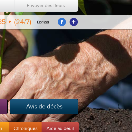
Envoyer des fleurs
35
(24/7)
English
Avis de décès
m
Chroniques
Aide au deuil