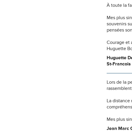
À toute la fa
Mes plus si
souvenirs s
pensées son
Courage et 
Huguette B
Huguette D
St-Francois
Lors de la p
rassemblent 
La distance
compréhensio
Mes plus si
Jean Marc C