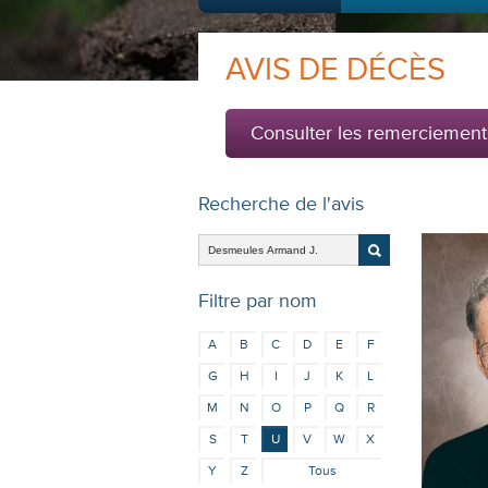
AVIS DE DÉCÈS
Consulter les remerciement
Recherche de l'avis
Filtre par nom
A
B
C
D
E
F
G
H
I
J
K
L
M
N
O
P
Q
R
S
T
U
V
W
X
Y
Z
Tous