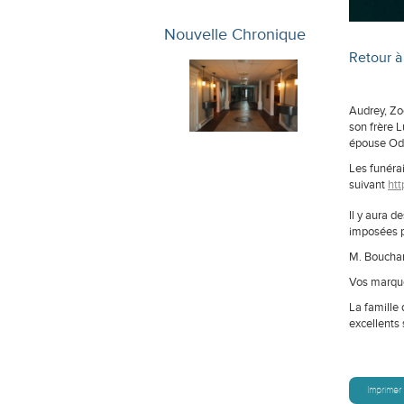
Nouvelle Chronique
Retour à 
Audrey, Zoé
son frère 
épouse Odé
Les funérai
suivant
htt
Il y aura d
imposées pa
M. Bouchar
Vos marque
La famille 
excellents 
Imprimer