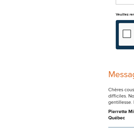
Veuillez re
Messag
Chères cous
difficiles. 
gentillesse
Pierrette M
Québec