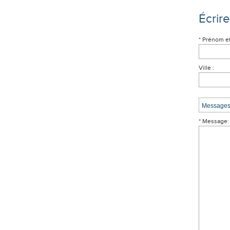
Écrir
* Prénom e
Ville :
* Message: