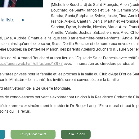
(Micheline Bouchard) de Saint-François, Allen (Loui
Bouchard) de Saint-François et Céline (Camille St-
Sandra, Sonia,Stéphane, Sylvie, Josée, Tina, Annick
la liste
France, Alexis, Cajetan, Denis, Martin et Véronique.
Sabrina, Dylan, Isabella, Nicolas, Marie-Alex, Franc
Amélie, Valérie, Joshua, Sébastien, Eva, Alec, Chloé,
, Livia, Audrée, Émanuel ainsi que ses 3 arrière-arrière-petits-enfants : Angie, Tyl
Lucien ainsi qu’une belle-sœur, Sœur Dorilla Boucher et de nombreux neveux et ni
lie Boucher, sa petite-fille Manon, ses parents Adélard Bouchard & Lauré St-Pierr
lles de M. Armand Bouchard auront lieu en l'Église de Saint-François avec rediffus
ps://funeraweb.tv/fr/diffusions/18977
avec l’inhumation au cimetière paroissial.
es visites privées pour la famille et les proches à la salle du Club d’Âge D’or de Sa
r le Ministère de la santé, les invités seront convoqués par la famille.
d était vétéran de la 2e Guerre Mondiale.
s de condoléances peuvent s’exprimer par un don à la Résidence Crokett de Clair
désire remercier sincèrement le médecin Dr. Roger Lang, l’Extra-mural et tout le 
soins qu’il a reçus.
Envoyer des fleurs
Faire un don