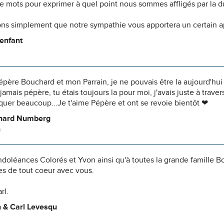
 de mots pour exprimer à quel point nous sommes affligés par la 
ns simplement que notre sympathie vous apportera un certain 
enfant
ère Bouchard et mon Parrain, je ne pouvais être la aujourd'hui m
 jamais pépère, tu étais toujours la pour moi, j'avais juste à trave
uer beaucoup...Je t'aime Pépère et ont se revoie bientôt ❤
hard Numberg
n
doléances Colorés et Yvon ainsi qu'à toutes la grande famille B
 de tout coeur avec vous.
rl.
 & Carl Levesqu