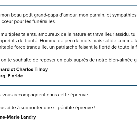
on beau petit grand-papa d’amour, mon parrain, et sympathies à
 cœur pour les funérailles.
ltiples talents, amoureux de la nature et travailleur assidu, t
mpreints de bonté. Homme de peu de mots mais solide comme le 
itable force tranquille, un patriarche faisant la fierté de toute la 
 on te souhaite de reposer en paix auprès de notre bien-aimée
ard et Charles Tilney
rg, Floride
 vous accompagnent dans cette épreuve.
us aide à surmonter une si pénible épreuve !
ne-Marie Landry