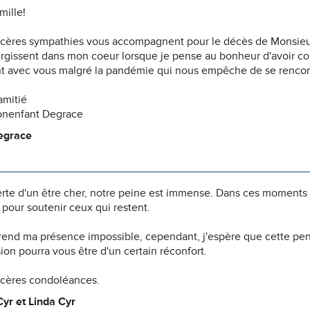
mille!
ncères sympathies vous accompagnent pour le décès de Monsi
urgissent dans mon coeur lorsque je pense au bonheur d'avoir co
t avec vous malgré la pandémie qui nous empêche de se rencon
amitié
onenfant Degrace
egrace
erte d'un être cher, notre peine est immense. Dans ces moments
pour soutenir ceux qui restent.
 rend ma présence impossible, cependant, j'espère que cette pe
n pourra vous être d'un certain réconfort.
ncères condoléances.
yr et Linda Cyr