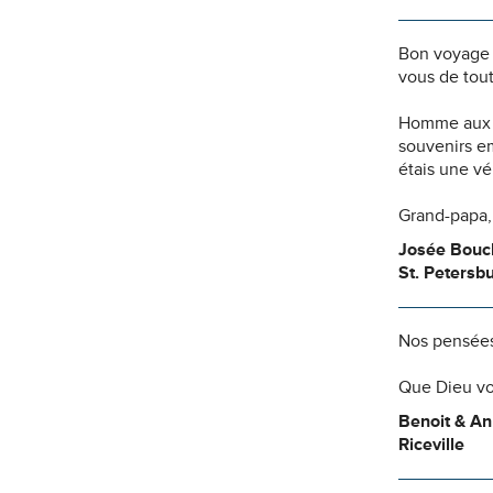
Bon voyage m
vous de tout
Homme aux mu
souvenirs e
étais une vér
Grand-papa,
Josée Bouch
St. Petersbu
Nos pensées
Que Dieu vo
Benoit & An
Riceville