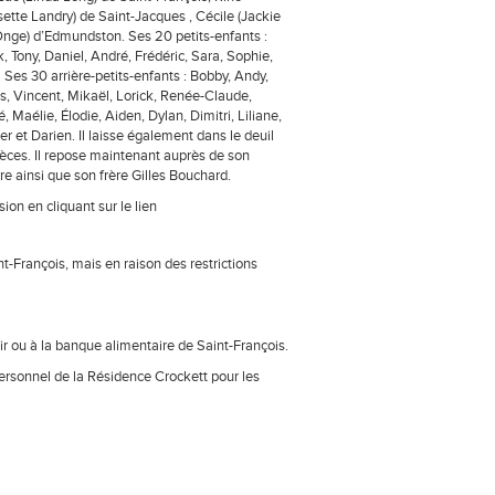
sette Landry) de Saint-Jacques , Cécile (Jackie
Onge) d’Edmundston. Ses 20 petits-enfants :
, Tony, Daniel, André, Frédéric, Sara, Sophie,
 Ses 30 arrière-petits-enfants : Bobby, Andy,
is, Vincent, Mikaël, Lorick, Renée-Claude,
 Maélie, Élodie, Aiden, Dylan, Dimitri, Liliane,
er et Darien. Il laisse également dans le deuil
èces. Il repose maintenant auprès de son
e ainsi que son frère Gilles Bouchard.
ion en cliquant sur le lien
int-François, mais en raison des restrictions
 ou à la banque alimentaire de Saint-François.
personnel de la Résidence Crockett pour les