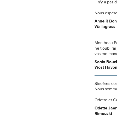
Il n'y a pas
Nous espéro
Anne R Bon
Wallagrass
Mon beau Pép
ne t'oublirai
vas me manq
Sonia Bouc
West Have
Sincères con
Nous sommes
Odette et Ca
Odette Jaen
Rimouski