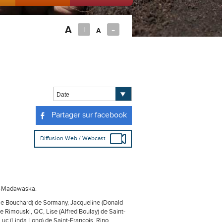
+
-
A
A
Partager sur facebook
Diffusion Web / Webcast
-de-Madawaska.
icole Bouchard) de Sormany, Jacqueline (Donald
e Rimouski, QC, Lise (Alfred Boulay) de Saint-
Luc (Linda Long) de Saint-François, Rino