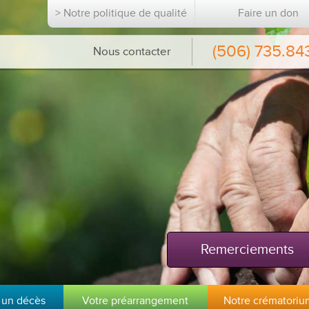
> Notre politique de qualité
Faire un don
(506) 735.84
Nous contacter
Remerciements
 un décès
Votre préarrangement
Notre crématoriu