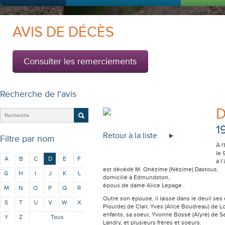
AVIS DE DÉCÈS
Consulter les remerciements
Recherche de l'avis
D
1
Retour à la liste
Filtre par nom
À l
le 
A
B
C
D
E
F
à l
est décédé M. Onézime (Nézime) Dastous,
G
H
I
J
K
L
domicilié à Edmundston,
époux de dame Alice Lepage .
M
N
O
P
Q
R
Outre son épouse, il laisse dans le deuil se
S
T
U
V
W
X
Plourde) de Clair, Yves (Alice Boudreau) de Lo
enfants, sa soeur, Yvonne Bossé (Alyre) de Sa
Y
Z
Tous
Landry, et plusieurs frères et soeurs.