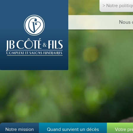
> Notre politi
Nous 
Notre mission
Quand survient un décès
Votre p