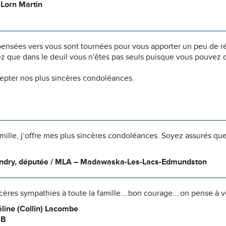
 Lorn Martin
pensées vers vous sont tournées pour vous apporter un peu de r
z que dans le deuil vous n'êtes pas seuls puisque vous pouvez c
cepter nos plus sincères condoléances.
amille, j’offre mes plus sincères condoléances. Soyez assurés qu
andry, députée / MLA – Madawaska-Les-Lacs-Edmundston
ncères sympathies à toute la famille….bon courage….on pense à v
éline (Collin) Lacombe
NB