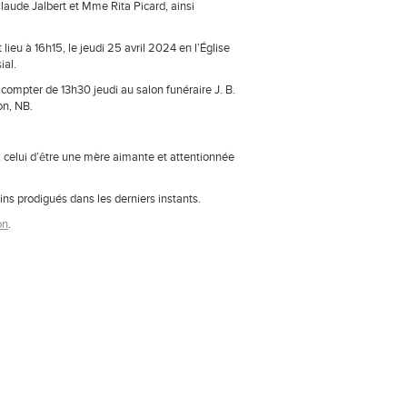
laude Jalbert et Mme Rita Picard, ainsi
ieu à 16h15, le jeudi 25 avril 2024 en l’Église
ial.
compter de 13h30 jeudi au salon funéraire J. B.
on, NB.
e, celui d’être une mère aimante et attentionnée
ins prodigués dans les derniers instants.
on
.