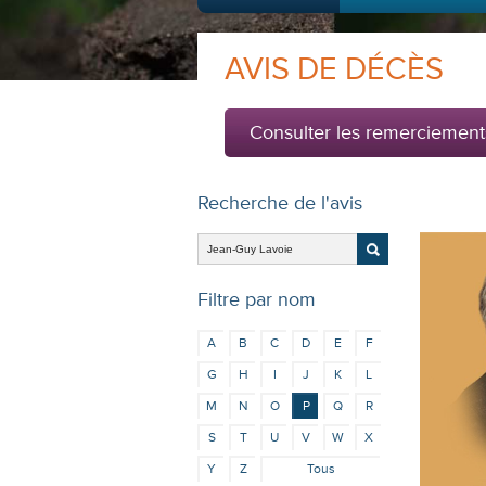
AVIS DE DÉCÈS
Consulter les remerciement
Recherche de l'avis
Filtre par nom
A
B
C
D
E
F
G
H
I
J
K
L
M
N
O
P
Q
R
S
T
U
V
W
X
Y
Z
Tous