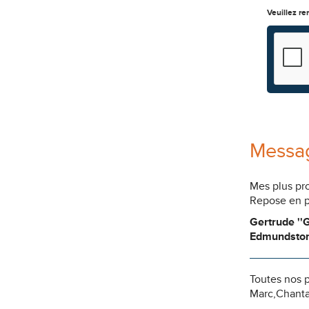
Veuillez re
Messag
Mes plus pro
Repose en pa
Gertrude ''
Edmundsto
Toutes nos 
Marc,Chantal