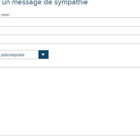
e un message de sympathie
t nom :