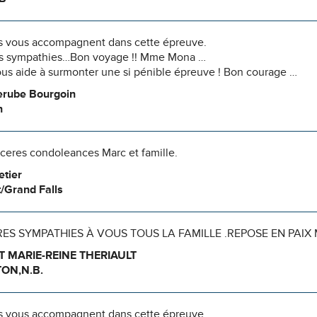
 vous accompagnent dans cette épreuve.
es sympathies…Bon voyage !! Mme Mona …
us aide à surmonter une si pénible épreuve ! Bon courage …
erube Bourgoin
n
nceres condoleances Marc et famille.
etier
/Grand Falls
ES SYMPATHIES À VOUS TOUS LA FAMILLE .REPOSE EN PAIX 
T MARIE-REINE THERIAULT
ON,N.B.
 vous accompagnent dans cette épreuve.