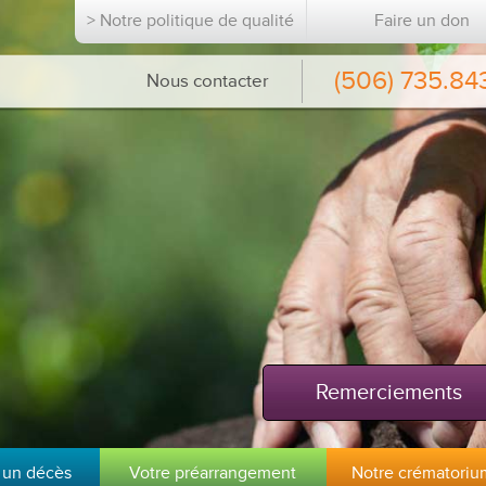
> Notre politique de qualité
Faire un don
(506) 735.84
Nous contacter
Remerciements
 un décès
Votre préarrangement
Notre crématoriu