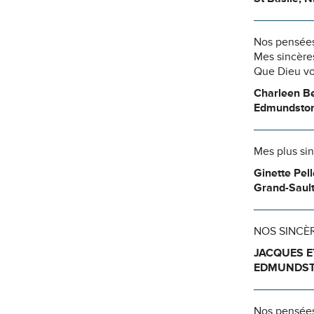
Nos pensées
Mes sincèr
Que Dieu vo
Charleen B
Edmundsto
Mes plus si
Ginette Pell
Grand-Sault
NOS SINCÈR
JACQUES E
EDMUNDST
Nos pensées