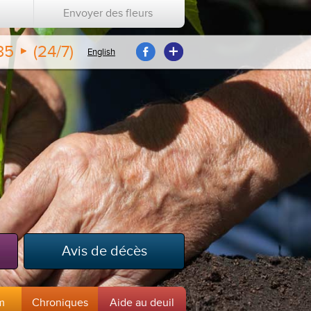
Envoyer des fleurs
35
(24/7)
English
Avis de décès
m
Chroniques
Aide au deuil