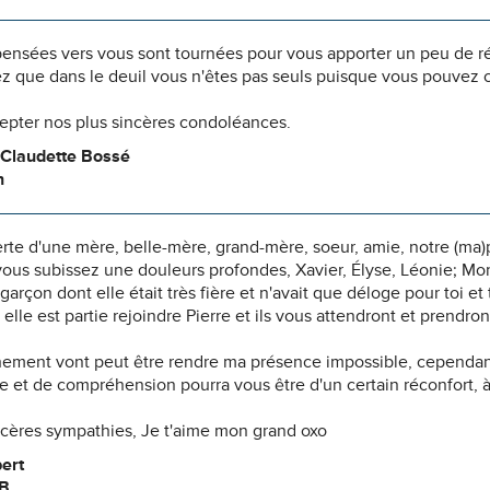
pensées vers vous sont tournées pour vous apporter un peu de r
z que dans le deuil vous n'êtes pas seuls puisque vous pouvez c
cepter nos plus sincères condoléances.
Claudette Bossé
n
perte d'une mère, belle-mère, grand-mère, soeur, amie, notre (
ous subissez une douleurs profondes, Xavier, Élyse, Léonie; Mona 
 garçon dont elle était très fière et n'avait que déloge pour toi et
e, elle est partie rejoindre Pierre et ils vous attendront et prendr
ment vont peut être rendre ma présence impossible, cependant
 et de compréhension pourra vous être d'un certain réconfort, à 
ncères sympathies, Je t'aime mon grand oxo
ert
NB