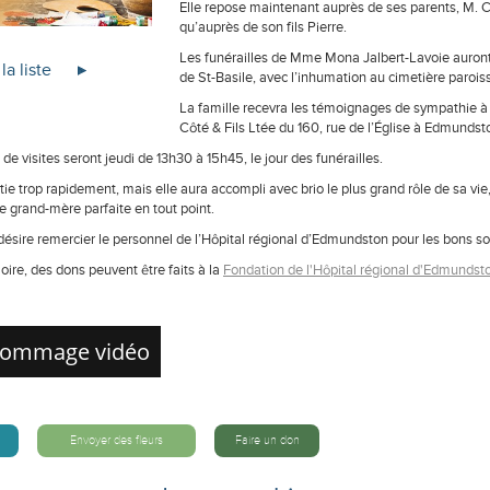
Elle repose maintenant auprès de ses parents, M. C
qu’auprès de son fils Pierre.
Les funérailles de Mme Mona Jalbert-Lavoie auront l
la liste
de St-Basile, avec l’inhumation au cimetière paroiss
La famille recevra les témoignages de sympathie à 
Côté & Fils Ltée du 160, rue de l’Église à Edmundst
de visites seront jeudi de 13h30 à 15h45, le jour des funérailles.
rtie trop rapidement, mais elle aura accompli avec brio le plus grand rôle de sa vi
e grand-mère parfaite en tout point.
désire remercier le personnel de l’Hôpital régional d’Edmundston pour les bons so
ire, des dons peuvent être faits à la
Fondation de l'Hôpital régional d'Edmundst
ommage vidéo
Envoyer des fleurs
Faire un don