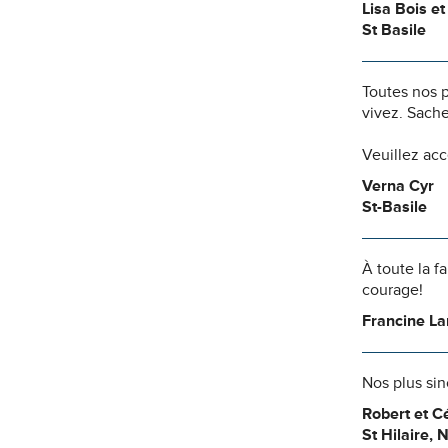
Lisa Bois et
St Basile
Toutes nos 
vivez. Sache
Veuillez ac
Verna Cyr
St-Basile
À toute la f
courage!
Francine L
Nos plus si
Robert et C
St Hilaire, 