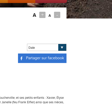
+
-
A
A
Partager sur facebook
oucherville; et ses petits-enfants : Xavier, Élyse
Janelle (feu Frank Eifler) ainsi que ses nièces,