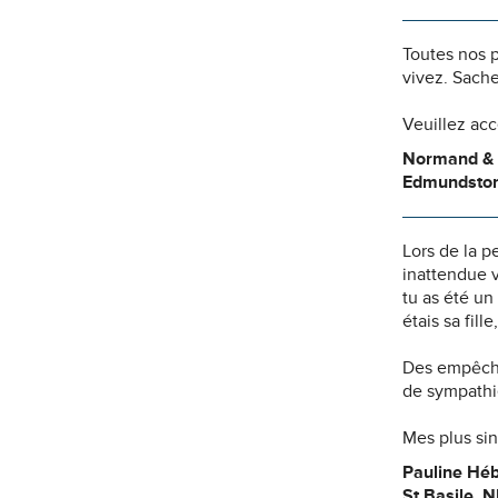
Toutes nos 
vivez. Sache
Veuillez ac
Normand & 
Edmundsto
Lors de la 
inattendue v
tu as été un
étais sa fill
Des empêche
de sympathie
Mes plus si
Pauline Héb
St Basile, 