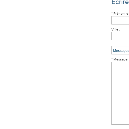
Écrir
* Prénom e
Ville :
* Message: