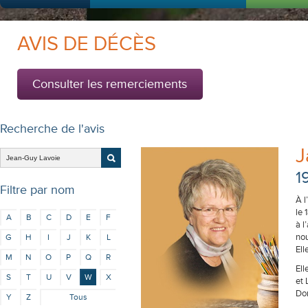
AVIS DE DÉCÈS
Consulter les remerciements
Recherche de l'avis
J
1
Filtre par nom
À l
le 
A
B
C
D
E
F
à l
nou
G
H
I
J
K
L
Ell
M
N
O
P
Q
R
Ell
S
T
U
V
W
X
et 
Dom
Y
Z
Tous