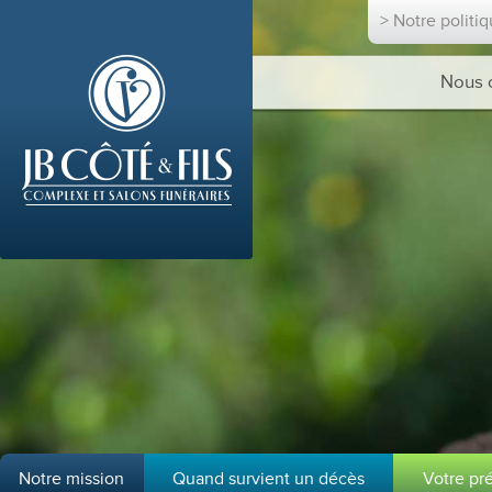
> Notre politi
Nous 
Notre mission
Quand survient un décès
Votre pr