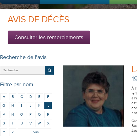
AVIS DE DÉCÈS
Consulter les remerciements
Recherche de l'avis
L
1
Filtre par nom
À l
le 
A
B
C
D
E
F
à l
es
G
H
I
J
K
L
dom
épo
M
N
O
P
Q
R
Out
S
T
U
V
W
X
Bat
Jac
Y
Z
Tous