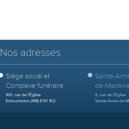
Nos adresses
Siège social et
Sainte-Ann
Complexe funéraire
de-Madawa
160, rue de l'Église
9, rue de l’Église
Edmundston (NB) E3V 1K2
Sainte-Anne-de-