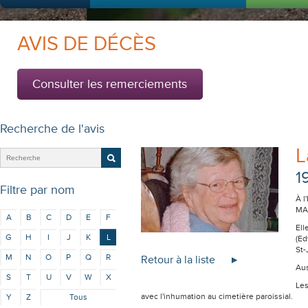
AVIS DE DÉCÈS
Consulter les remerciements
Recherche de l'avis
L
1
Filtre par nom
À l
MA
A
B
C
D
E
F
Ell
G
H
I
J
K
L
(Ed
St-
M
N
O
P
Q
R
Retour à la liste
Aus
S
T
U
V
W
X
Les
avec l'inhumation au cimetière paroissial.
Y
Z
Tous