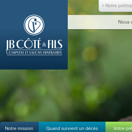
> Notre politi
Nous 
Notre mission
Quand survient un décès
Votre pr