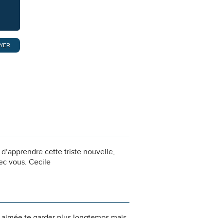
 d’apprendre cette triste nouvelle,
ec vous. Cecile
is aimée te garder plus longtemps mais