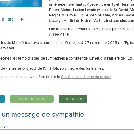
arrière-petits-enfants : Ayeden, Serenity et Henri; 
Buren, Maine, Lucien Lavoie (Anne) de St-David, Ma
Réginald Lavoie (Lucille) de St-Basile, Adrien Lavoi
la liste
(Jocelyn Martin) de Rivière-Verte, ainsi que plusieu
Elle repose maintenant auprès de ses parents, son 
Anne-Marie.
lles de Mme Alice Lavoie auront lieu à 16h, le jeudi 27 novembre 2025 en l'Église
aroissial.
recevra les témoignages de sympathies à compter de 15h jeudi à l'arrière de l'Égli
de visites seront jeudi de 15h à 16h, soit l’heure des funérailles.
ire, des dons peuvent être faits à la
Société canadienne du cancer
.
Envoyer des fleurs
Faire un don
e un message de sympathie
t nom :