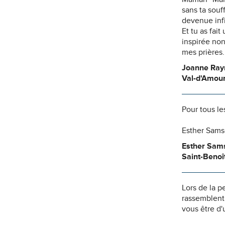
sans ta sou
devenue infi
Et tu as fai
inspirée non
mes prières
Joanne Ra
Val-d'Amou
Pour tous le
Esther Sam
Esther Sam
Saint-Benoî
Lors de la p
rassemblent
vous être d'