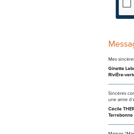
Messag
Mes sincères
Ginette Leb
RiviÈre-vert
Sincères con
une amie d’e
Cécile THE
Terrebonne
Maman “Mam” 