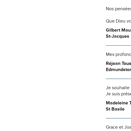
Nos pensées
Que Dieu vo
Gilbert Mau
St-Jacques
Mes profonde
Réjean Tous
Edmundsto
Je souhaite 
Je suis prés
Madeleine T
St Basile
Grace et Jo