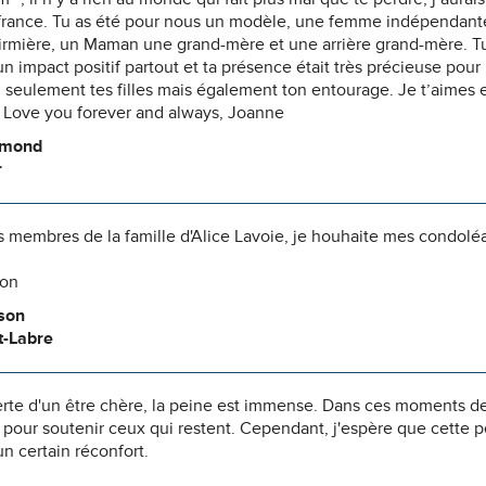
ffrance. Tu as été pour nous un modèle, une femme indépendant
rmière, un Maman une grand-mère et une arrière grand-mère. Tu 
t un impact positif partout et ta présence était très précieuse pour
 seulement tes filles mais également ton entourage. Je t’aimes 
. Love you forever and always, Joanne
ymond
r
s membres de la famille d'Alice Lavoie, je houhaite mes condolé
son
son
t-Labre
erte d'un être chère, la peine est immense. Dans ces moments d
 pour soutenir ceux qui restent. Cependant, j'espère que cette 
un certain réconfort.