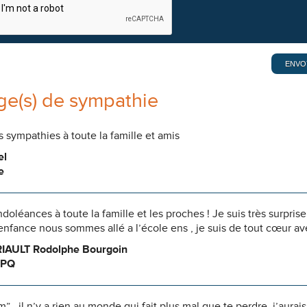
e(s) de sympathie
 sympathies à toute la famille et amis
el
e
doléances à toute la famille et les proches ! Je suis très surprise
nfance nous sommes allé a l’école ens , je suis de tout cœur av
RIAULT Rodolphe Bourgoin
 PQ
, il n’y a rien au monde qui fait plus mal que te perdre, j’aura