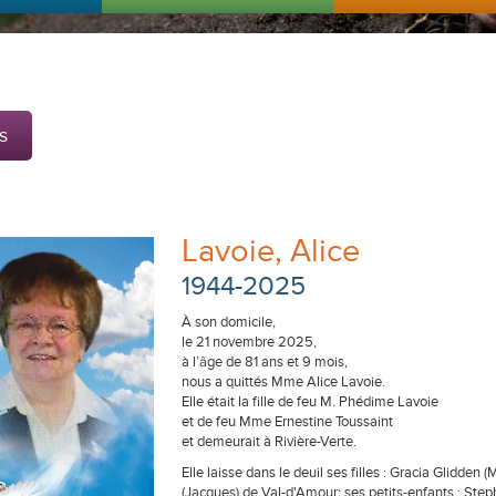
s
Lavoie, Alice
1944-2025
À son domicile,
le 21 novembre 2025,
à l’âge de 81 ans et 9 mois,
nous a quittés Mme Alice Lavoie.
Elle était la fille de feu M. Phédime Lavoie
et de feu Mme Ernestine Toussaint
et demeurait à Rivière-Verte.
Elle laisse dans le deuil ses filles : Gracia Glidd
(Jacques) de Val-d'Amour; ses petits-enfants : Steph