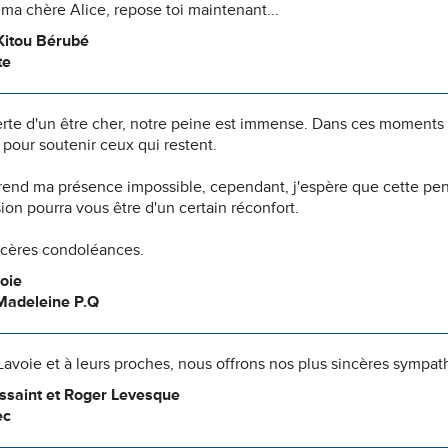
a chère Alice, repose toi maintenant...
itou Bérubé
te
erte d'un être cher, notre peine est immense. Dans ces moments
pour soutenir ceux qui restent.
 rend ma présence impossible, cependant, j'espère que cette pe
n pourra vous être d'un certain réconfort.
ncères condoléances.
oie
Madeleine P.Q
 Lavoie et à leurs proches, nous offrons nos plus sincères sympat
ssaint et Roger Levesque
ec