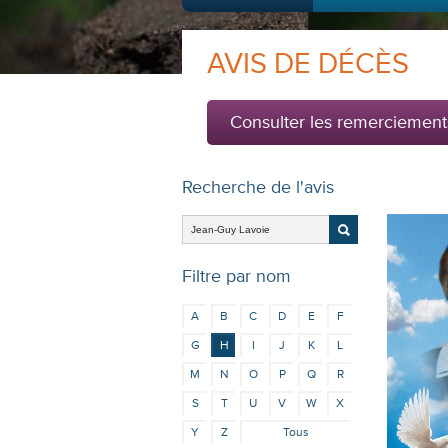
AVIS DE DÉCÈS
Consulter les remerciement
Recherche de l'avis
Filtre par nom
A
B
C
D
E
F
G
H
I
J
K
L
M
N
O
P
Q
R
S
T
U
V
W
X
Y
Z
Tous