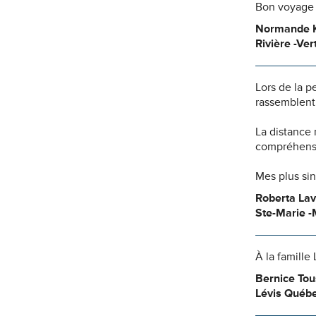
Bon voyage m
Normande K
Rivière -Ver
Lors de la p
rassemblent 
La distance
compréhensio
Mes plus si
Roberta Lav
Ste-Marie -
À la famille
Bernice Tou
Lévis Québ