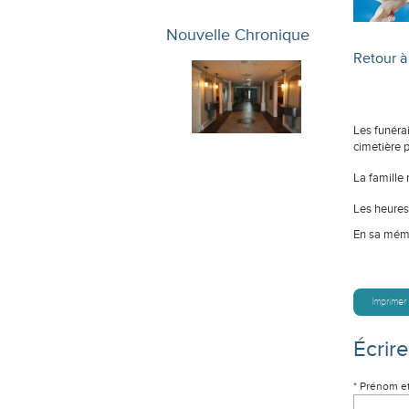
Nouvelle Chronique
Retour à 
Les funérai
cimetière p
La famille 
Les heures 
En sa mémo
Imprimer
Écrir
* Prénom e