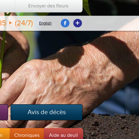
Envoyer des fleurs
35
(24/7)
English
Avis de décès
m
Chroniques
Aide au deuil