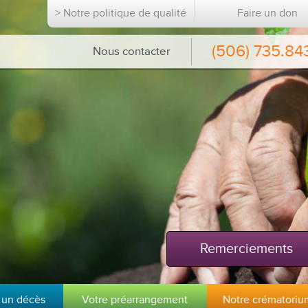
> Notre politique de qualité
Faire un don
(506) 735.84
Nous contacter
Remerciements
 un décès
Votre préarrangement
Notre crématoriu