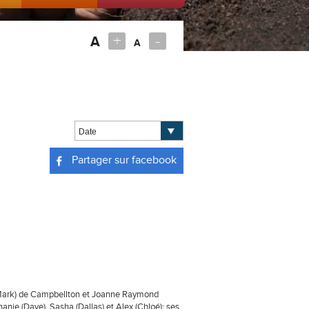
+
-
A
A
Partager sur facebook
en (Mark) de Campbellton et Joanne Raymond
anie (Dave), Sasha (Dallas) et Alex (Chloé); ses