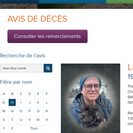
AVIS DE DÉCÈS
Consulter les remerciements
Recherche de l'avis
L
1
Filtre par nom
The
Cha
A
B
C
D
E
F
Bel
fai
G
H
I
J
K
L
M
N
O
P
Q
R
Res
1:3
S
T
U
V
W
X
co
Y
Z
Tous