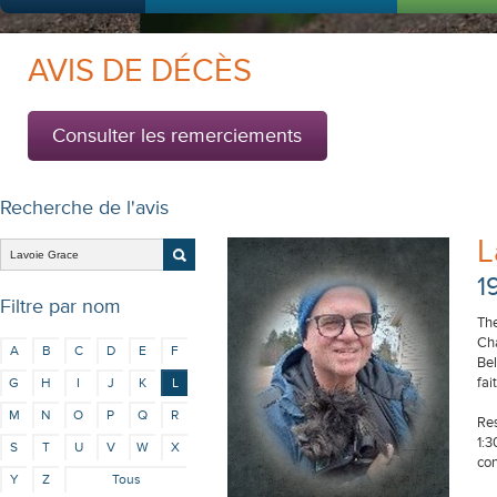
AVIS DE DÉCÈS
Consulter les remerciements
Recherche de l'avis
L
1
Filtre par nom
The
Cha
A
B
C
D
E
F
Bel
fai
G
H
I
J
K
L
M
N
O
P
Q
R
Res
1:3
S
T
U
V
W
X
co
Y
Z
Tous