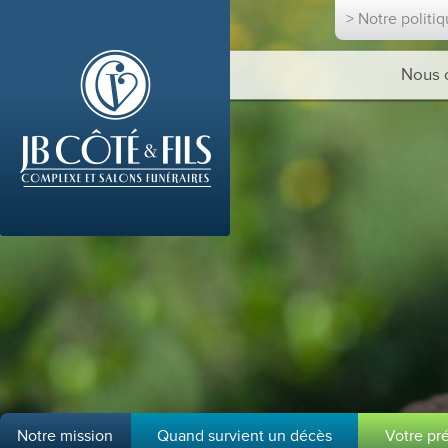
> Notre politi
Nous 
Notre mission
Quand survient un décès
Votre pr