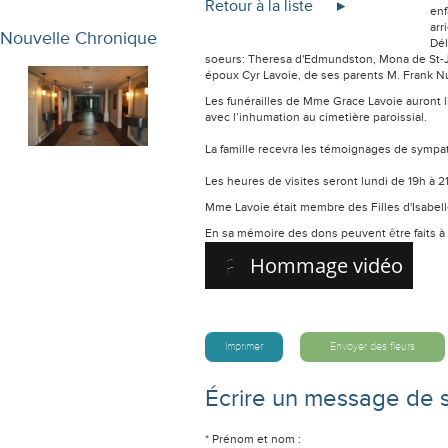
Retour à la liste
enf
arr
Nouvelle Chronique
Dél
soeurs: Theresa d'Edmundston, Mona de St-J
époux Cyr Lavoie, de ses parents M. Frank N
Les funérailles de Mme Grace Lavoie auront 
avec l’inhumation au cimetière paroissial.
La famille recevra les témoignages de sympat
Les heures de visites seront lundi de 19h à 21
Mme Lavoie était membre des Filles d'Isabe
En sa mémoire des dons peuvent être faits à 
Hommage vidéo
Imprimer
Envoyer des fleurs
Écrire un message de 
* Prénom et nom :