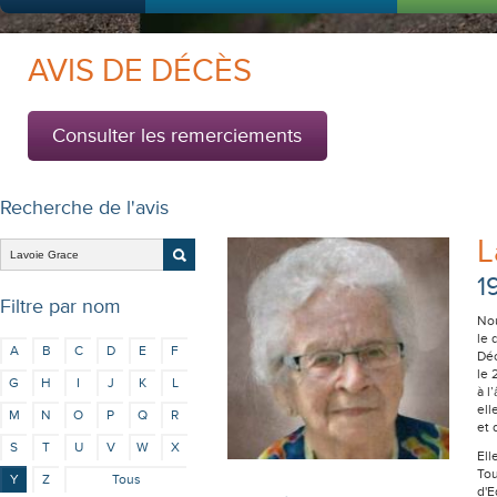
AVIS DE DÉCÈS
Consulter les remerciements
Recherche de l'avis
L
1
Filtre par nom
Nou
le
A
B
C
D
E
F
Déc
le 
G
H
I
J
K
L
à l
ell
M
N
O
P
Q
R
et 
S
T
U
V
W
X
Ell
Tou
Y
Z
Tous
d'E