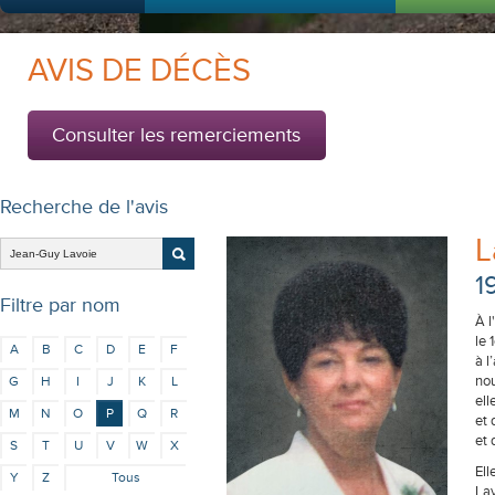
AVIS DE DÉCÈS
Consulter les remerciements
Recherche de l'avis
L
1
Filtre par nom
À l
le 
A
B
C
D
E
F
à l
no
G
H
I
J
K
L
ell
M
N
O
P
Q
R
et 
et 
S
T
U
V
W
X
Ell
Y
Z
Tous
Lav