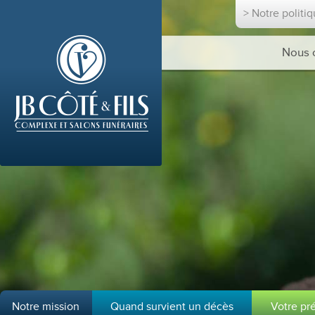
> Notre politi
Nous 
Notre mission
Quand survient un décès
Votre pr