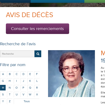
AVIS DE DÉCÈS
Consulter les remerciements
Recherche de l'avis
M
1
Filtre par nom
Au 
le 
A
B
C
D
E
F
à l
es
G
H
I
J
K
L
dom
épo
M
N
O
P
Q
R
Ell
S
T
U
V
W
X
mai
Y
Z
Tous
Les