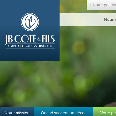
> Notre politi
Nous 
Notre mission
Quand survient un décès
Votre p