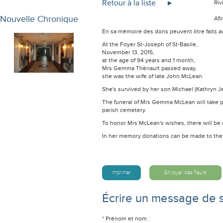
Retour à la liste
Riv
Nouvelle Chronique
Afi
En sa mémoire des dons peuvent être faits a
At the Foyer St-Joseph of St-Basile,
November 13, 2015,
at the age of 94 years and 1 month,
Mrs Gemma Thériault passed away,
she was the wife of late John McLean.
She's survived by her son Michael (Kathryn Je
The funeral of Mrs Gemma McLean will take pl
parish cemetery.
To honor Mrs McLean's wishes, there will be n
In her memory donations can be made to the 
Imprimer
Envoyer des fleurs
Écrire un message de 
* Prénom et nom :