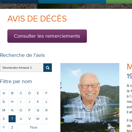
AVIS DE DÉCÈS
Consulter les remerciements
Recherche de l'avis
M
1
Filtre par nom
À l
le 
A
B
C
D
E
F
à l
nou
G
H
I
J
K
L
aut
M
N
O
P
Q
R
Il 
S
T
U
V
W
X
Il 
de 
Y
Z
Tous
Mar