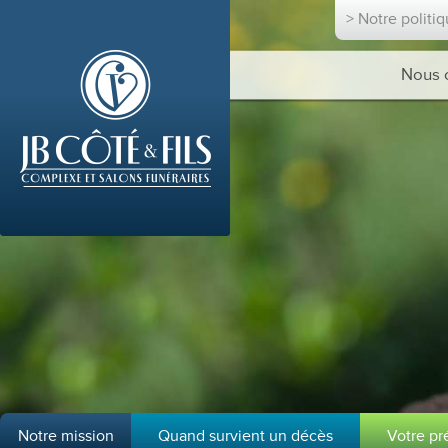
> Notre politi
Nous 
Notre mission
Quand survient un décès
Votre p