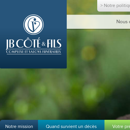
> Notre politi
Nous 
Notre mission
Quand survient un décès
Votre p