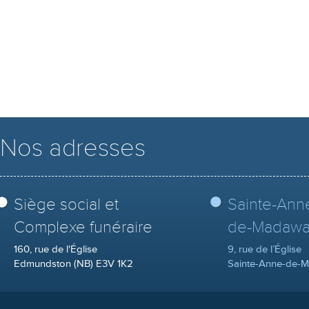
Nos adresses
Siège social et
Sainte-Ann
Complexe funéraire
de-Madawa
160, rue de l'Église
9, rue de l’Église
Edmundston (NB) E3V 1K2
Sainte-Anne-de-