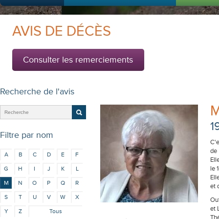
AVIS DE DÉCÈS
Consulter les remerciements
Recherche de l'avis
M
1
Filtre par nom
C'e
de
A
B
C
D
E
F
Ell
le 
G
H
I
J
K
L
Ell
M
N
O
P
Q
R
et 
S
T
U
V
W
X
Out
et 
Y
Z
Tous
Thé