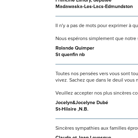
Francine Landry, députée
Madawaska-Les-Lacs-Edmundston
Il n'y a pas de mots pour exprimer à q
Nous espérons simplement que notre s
Rolande Quimper
St quenfin nb
Toutes nos pensées vers vous sont to
vivez. Sachez que dans le deuil vous 
Veuillez accepter nos plus sincères c
Jocelyn&Jocelyne Dubé
St-Hilaire ,N.B.
Sincères sympathies aux familles épr
Claude et Joan Levesque