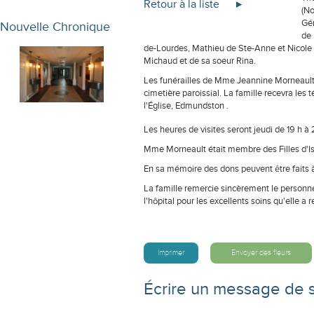
Retour à la liste
(No
Gér
Nouvelle Chronique
de 
de-Lourdes, Mathieu de Ste-Anne et Nicole 
Michaud et de sa soeur Rina.
Les funérailles de Mme Jeannine Morneault a
cimetière paroissial. La famille recevra les
l'Église, Edmundston .
Les heures de visites seront jeudi de 19 h à 2
Mme Morneault était membre des Filles d'Is
En sa mémoire des dons peuvent être faits à
La famille remercie sincèrement le personne
l'hôpital pour les excellents soins qu'elle a r
Imprimer
Envoyer des fleurs
Écrire un message de 