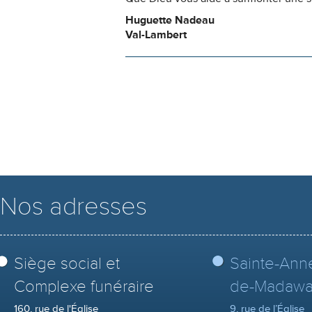
Huguette Nadeau
Val-Lambert
Nos adresses
Siège social et
Sainte-Ann
Complexe funéraire
de-Madawa
160, rue de l'Église
9, rue de l’Église