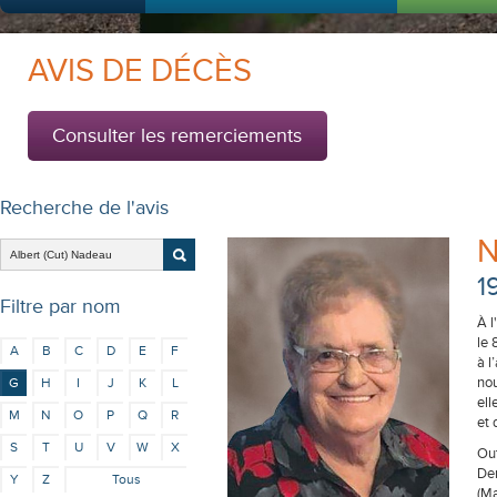
AVIS DE DÉCÈS
Consulter les remerciements
Recherche de l'avis
N
1
Filtre par nom
À l
le 
A
B
C
D
E
F
à l
nou
G
H
I
J
K
L
ell
M
N
O
P
Q
R
et 
S
T
U
V
W
X
Out
Den
Y
Z
Tous
(Ma