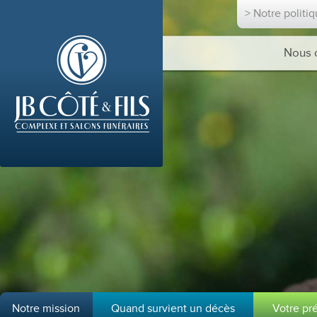
> Notre politi
Nous 
Notre mission
Quand survient un décès
Votre pr