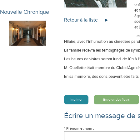
enf
et 
Nouvelle Chronique
âge
Retour à la liste
soe
et 
Les
Hilaire, avec l’inhumation au cimetière paroi
La famille recevra les témoignages de sympat
Les heures de visites seront lundi de 10h à 11
M. Ouellette était membre du Club d'Âge d'O
En sa mémoire, des dons peuvent être faits 
Imprimer
Envoyer des fleurs
Écrire un message de 
* Prénom et nom :