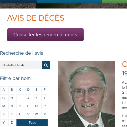
AVIS DE DÉCÈS
Consulter les remerciements
Recherche de l'avis
O
1
Filtre par nom
Aux
le 
A
B
C
D
E
F
à l
nou
G
H
I
J
K
L
Il 
M
N
O
P
Q
R
dem
S
T
U
V
W
X
Il 
d'E
Y
Z
Tous
ses