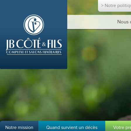
> Notre politi
Nous 
Notre mission
Quand survient un décès
Votre p