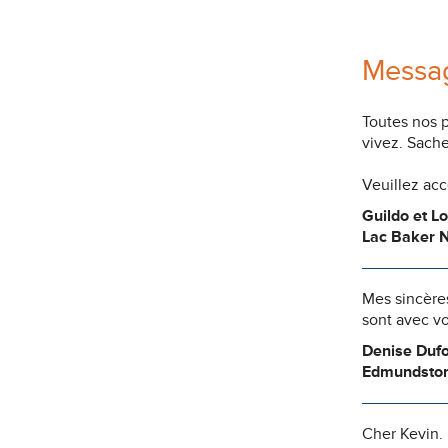
Messag
Toutes nos 
vivez. Sache
Veuillez ac
Guildo et L
Lac Baker N
Mes sincères
sont avec vo
Denise Duf
Edmundsto
Cher Kevin.