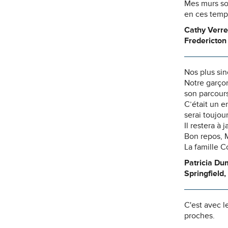
Mes murs son
en ces temps
Cathy Verre
Fredericton
Nos plus sin
Notre garçon
son parcours
C’était un e
serai toujo
Il restera à
Bon repos, M
La famille C
Patricia Du
Springfield,
C'est avec l
proches.