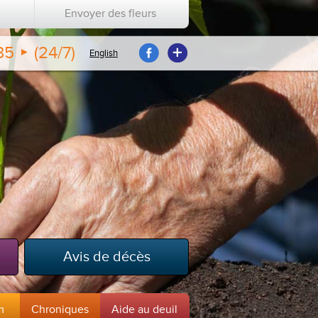
Envoyer des fleurs
35
(24/7)
English
Avis de décès
m
Chroniques
Aide au deuil