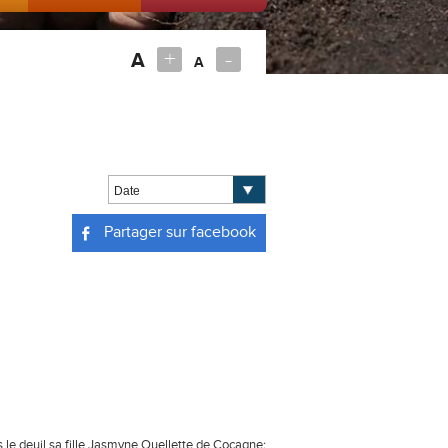
+
-
A
A
Partager sur facebook
s le deuil sa fille Jasmyne Ouellette de Cocagne;