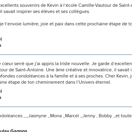
xcellents souvenirs de Kevin à l’école Camille-Vautour de Saint
il savait inspirer ses élèves et ses collègues.
je t’envoie lumière, joie et paix dans cette prochaine étape de
l
n
e cœur serré que j'ai appris la triste nouvelle. Je garde d’excelle
our de Saint-Antoine. Une âme créative et innovatrice, il savait i
fondes condoléances à la famille et à ses proches. Cher Kevin, je
aine étape de ton cheminement dans l’Univers éternel.
l
n
doléances ,,,,Jasmyne ,,Mona ,,Marcel ,,Jenny , Bobby ,,et toute
ulay Gagnon