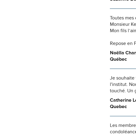
Toutes mes 
Monsieur Ke
Mon fils l’a
Repose en P
Noëlla Chan
Québec
Je souhaite 
l'institut. 
touché. Un g
Catherine 
Quebec
Les membres 
condoléances