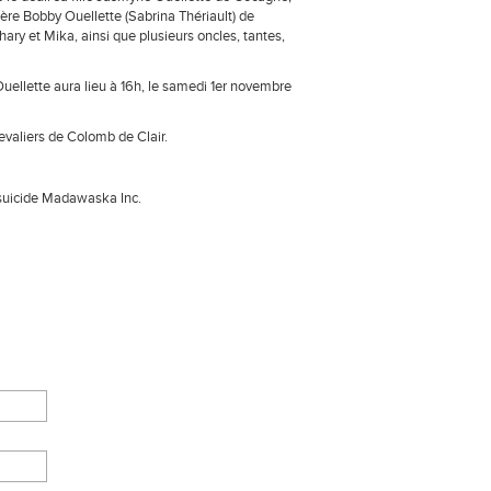
re Bobby Ouellette (Sabrina Thériault) de
ary et Mika, ainsi que plusieurs oncles, tantes,
uellette aura lieu à 16h, le samedi 1er novembre
evaliers de Colomb de Clair.
 suicide Madawaska Inc.