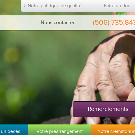
> Notre politique de qualité
Faire un don
(506) 735.84
Nous contacter
Remerciements
 un décès
Votre préarrangement
Notre crématoriu