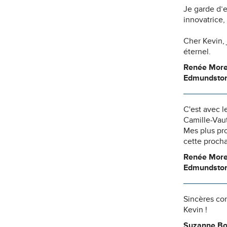
Je garde d’e
innovatrice, 
Cher Kevin, 
éternel.
Renée More
Edmundsto
C'est avec l
Camille-Vaut
Mes plus pro
cette proch
Renée More
Edmundsto
Sincères con
Kevin !
Suzanne Bo