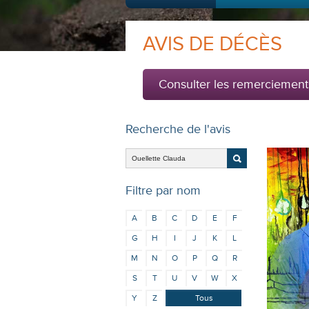
AVIS DE DÉCÈS
Consulter les remerciement
Recherche de l'avis
Filtre par nom
A
B
C
D
E
F
G
H
I
J
K
L
M
N
O
P
Q
R
S
T
U
V
W
X
Y
Z
Tous