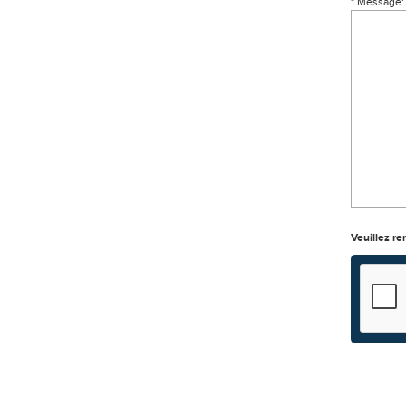
* Message:
Veuillez re