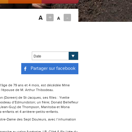
+
-
A
A
Partager sur facebook
 à l'âge de 79 ans et 4 mois, est décédée Mme
it l'épouse de M. Arthur Thibodeau.
on (Doreen) de St-Jacques, ses filles : Yvette
odeau d’Edmundston; un frère; Donald Bellefleur
r (Jean-Guy) de Thompson, Manitoba et Mona
-enfants et 4 arrièere-petits-enfants.
e Notre-Dame des Sept Douleurs, avec l’inhumation
che au salon funéraire J.B. Côté & fils Ltée du