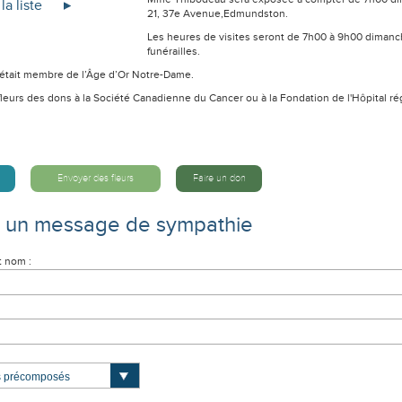
la liste
21, 37e Avenue,Edmundston.
Les heures de visites seront de 7h00 à 9h00 dimanch
funérailles.
 était membre de l’Âge d’Or Notre-Dame.
fleurs des dons à la Société Canadienne du Cancer ou à la Fondation de l'Hôpital r
Envoyer des fleurs
Faire un don
e un message de sympathie
t nom :