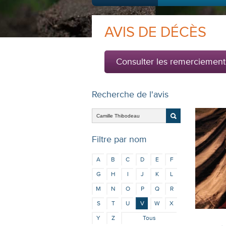
AVIS DE DÉCÈS
Consulter les remerciement
Recherche de l'avis
Filtre par nom
A
B
C
D
E
F
G
H
I
J
K
L
M
N
O
P
Q
R
S
T
U
V
W
X
Y
Z
Tous