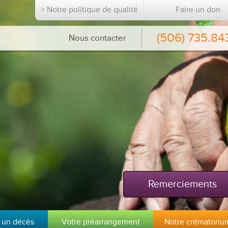
> Notre politique de qualité
Faire un don
(506) 735.84
Nous contacter
Remerciements
 un décès
Votre préarrangement
Notre crématoriu