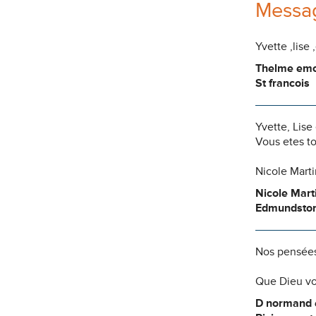
Messag
Yvette ,lise
Thelme em
St francois
Yvette, Lise 
Vous etes t
Nicole Marti
Nicole Mart
Edmundsto
Nos pensées
Que Dieu vo
D normand e