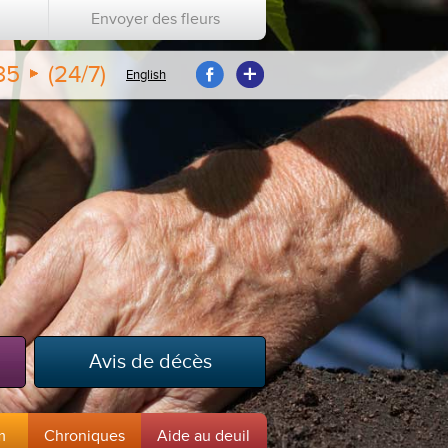
Envoyer des fleurs
35
(24/7)
English
Avis de décès
m
Chroniques
Aide au deuil