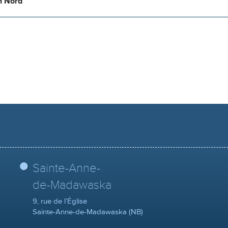
n Nord
Sainte-Anne-
de-Madawaska
9, rue de l’Église
Sainte-Anne-de-Madawaska (NB)