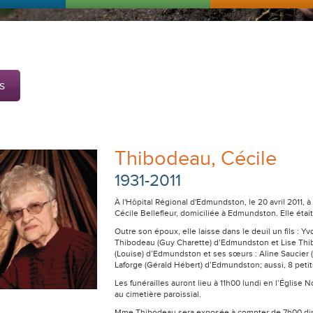
s
Thibodeau, Cécile
1931-2011
À l'Hôpital Régional d'Edmundston, le 20 avril 2011,
Cécile Bellefleur, domiciliée à Edmundston. Elle éta
Outre son époux, elle laisse dans le deuil un fils : Yv
Thibodeau (Guy Charette) d’Edmundston et Lise Thib
(Louise) d’Edmundston et ses sœurs : Aline Saucie
Laforge (Gérald Hébert) d’Edmundston; aussi, 8 petits
Les funérailles auront lieu à 11h00 lundi en l’Églis
au cimetière paroissial.
Mme Thibodeau sera exposée à compter de 7h00 diman