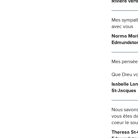
Riviere vert
Mes sympath
avec vous
Norma Mor
Edmundsto
Mes pensées
Que Dieu vo
Isabelle La
St-Jacques
Nous savons
vous êtes da
coeur le so
Theresa St-