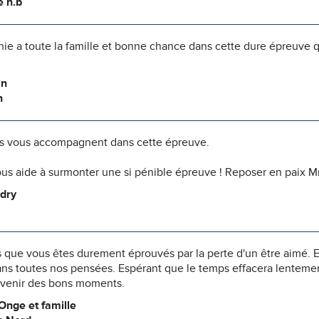
e n.b
ie a toute la famille et bonne chance dans cette dure épreuve q
in
n
 vous accompagnent dans cette épreuve.
us aide à surmonter une si pénible épreuve ! Reposer en paix 
ndry
 que vous êtes durement éprouvés par la perte d'un être aimé. E
ns toutes nos pensées. Espérant que le temps effacera lentement
uvenir des bons moments.
Onge et famille