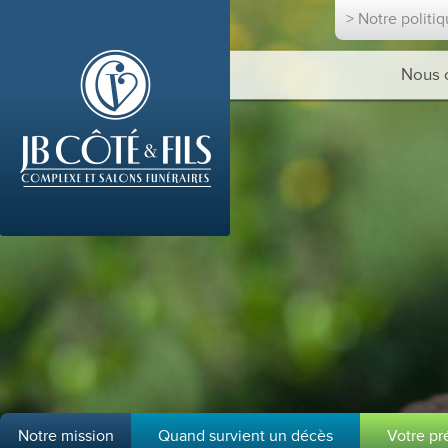
> Notre politi
Nous 
Notre mission
Quand survient un décès
Votre p