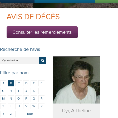
AVIS DE DÉCÈS
Consulter les remerciements
Recherche de l'avis
Filtre par nom
A
B
C
D
E
F
G
H
I
J
K
L
M
N
O
P
Q
R
S
T
U
V
W
X
Cyr, Artheline
Y
Z
Tous