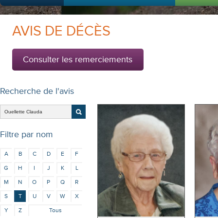
AVIS DE DÉCÈS
Consulter les remerciements
Recherche de l'avis
Filtre par nom
A
B
C
D
E
F
G
H
I
J
K
L
M
N
O
P
Q
R
S
T
U
V
W
X
Y
Z
Tous