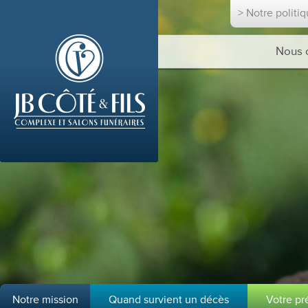
> Notre politi
Nous 
Notre mission
Quand survient un décès
Votre p