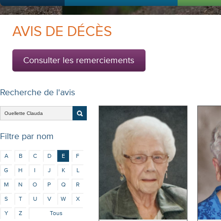
AVIS DE DÉCÈS
Consulter les remerciements
Recherche de l'avis
Filtre par nom
A
B
C
D
E
F
G
H
I
J
K
L
M
N
O
P
Q
R
S
T
U
V
W
X
Y
Z
Tous