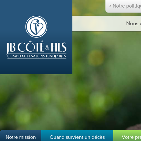
> Notre politi
Nous 
Notre mission
Quand survient un décès
Votre p