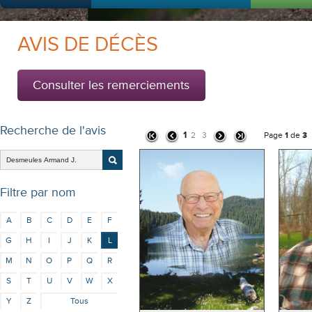
AVIS DE DÉCÈS
Consulter les remerciements
Recherche de l'avis
1
2
3
Page
1
de
3
Filtre par nom
A
B
C
D
E
F
G
H
I
J
K
L
M
N
O
P
Q
R
S
T
U
V
W
X
Y
Z
Tous