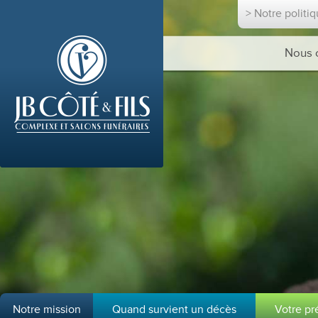
> Notre politi
Nous 
Notre mission
Quand survient un décès
Votre p