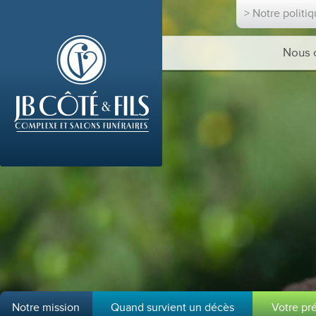
> Notre politi
Nous 
Notre mission
Quand survient un décès
Votre pr