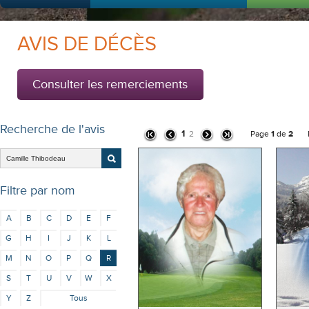
AVIS DE DÉCÈS
Consulter les remerciements
Recherche de l'avis
1
2
Page
1
de
2
Ré
Filtre par nom
A
B
C
D
E
F
G
H
I
J
K
L
M
N
O
P
Q
R
S
T
U
V
W
X
Y
Z
Tous