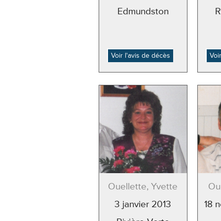
Edmundston
R
Voir l'avis de décès
Voi
Ouellette, Yvette
Oue
3 janvier 2013
18 