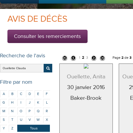
AVIS DE DÉCÈS
Consulter les remerciements
Recherche de l'avis
2
1
3
Page
2
de
3
Ouellette, Anita
Ouel
Filtre par nom
30 janvier 2016
2
A
B
C
D
E
F
Baker-Brook
G
H
I
J
K
L
M
N
O
P
Q
R
S
T
U
V
W
X
Y
Z
Tous