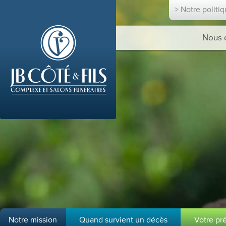
> Notre politi
Nous 
Notre mission
Quand survient un décès
Votre pr